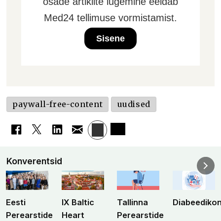
osade artiklite lugemine eeldab
Med24 tellimuse vormistamist.
Sisene
paywall-free-content
uudised
Konverentsid
Eesti
IX Baltic
Tallinna
Diabeediko
Perearstide
Heart
Perearstide