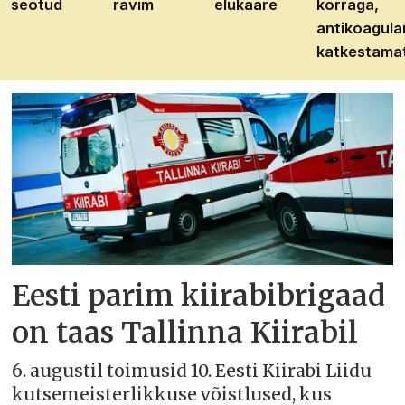
seotud
ravim
elukaare
korraga,
antikoagula
katkestama
Eesti parim kiirabibrigaad
on taas Tallinna Kiirabil
6. augustil toimusid 10. Eesti Kiirabi Liidu
kutsemeisterlikkuse võistlused, kus