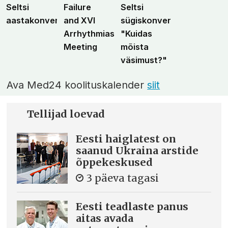
Seltsi
Failure
Seltsi
aastakonverents
and XVI
sügiskonverents
Arrhythmias
"Kuidas
Meeting
mõista
väsimust?"
Ava Med24 koolituskalender
siit
Tellijad loevad
Eesti haiglatest on
saanud Ukraina arstide
õppekeskused
3 päeva tagasi
Eesti teadlaste panus
aitas avada