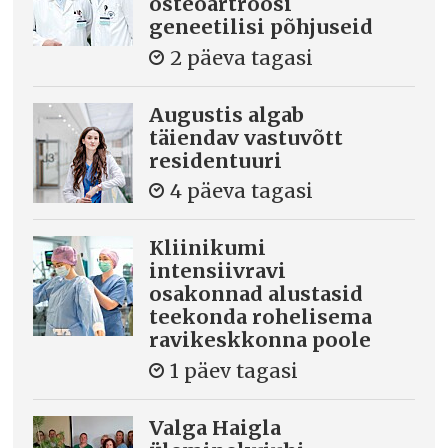
osteoartroosi
geneetilisi põhjuseid
2 päeva tagasi
Augustis algab
täiendav vastuvõtt
residentuuri
4 päeva tagasi
Kliinikumi
intensiivravi
osakonnad alustasid
teekonda rohelisema
ravikeskkonna poole
1 päev tagasi
Valga Haigla