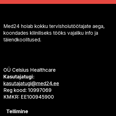
Med24 hoiab kokku tervishoiutöötajate aega,
koondades kliiniliseks tööks vajaliku info ja
täiendkoolitused.
OÜ Celsius Healthcare
Kasutajatugi:
kasutajatugi@med24.ee
Reg kood: 10997069
KMKR: EE100945900
Tellimine