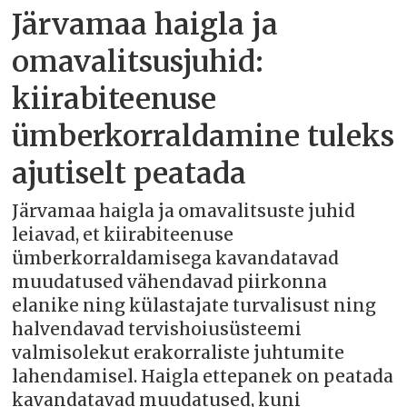
Järvamaa haigla ja
omavalitsusjuhid:
kiirabiteenuse
ümberkorraldamine tuleks
ajutiselt peatada
Järvamaa haigla ja omavalitsuste juhid
leiavad, et kiirabiteenuse
ümberkorraldamisega kavandatavad
muudatused vähendavad piirkonna
elanike ning külastajate turvalisust ning
halvendavad tervishoiusüsteemi
valmisolekut erakorraliste juhtumite
lahendamisel. Haigla ettepanek on peatada
kavandatavad muudatused, kuni