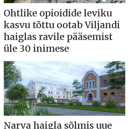
Ohtlike opioidide leviku
kasvu tõttu ootab Viljandi
haiglas ravile pääsemist
üle 30 inimese
Narva haigla sõlmis uue