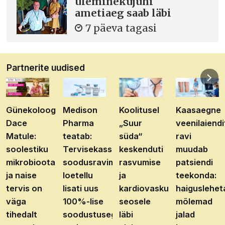
üleminekujuhi
ametiaeg saab läbi
7 päeva tagasi
Partnerite uudised
Günekoloog
Medison
Koolitusel
Kaasaegne
Dace
Pharma
„Suur
veenilaiendi
Matule:
teatab:
süda“
ravi
soolestiku
Tervisekassa
keskenduti
muudab
mikrobioota
soodusravimite
rasvumise
patsiendi
ja naise
loetellu
ja
teekonda:
tervis on
lisati uus
kardiovaskulaarhaiguste
haiguslehet
väga
100%-lise
seosele
mõlemad
tihedalt
soodustusega
läbi
jalad