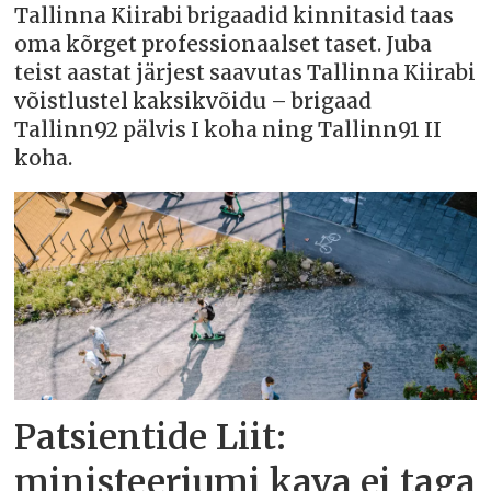
Tallinna Kiirabi brigaadid kinnitasid taas
oma kõrget professionaalset taset. Juba
teist aastat järjest saavutas Tallinna Kiirabi
võistlustel kaksikvõidu – brigaad
Tallinn92 pälvis I koha ning Tallinn91 II
koha.
Patsientide Liit:
ministeeriumi kava ei taga