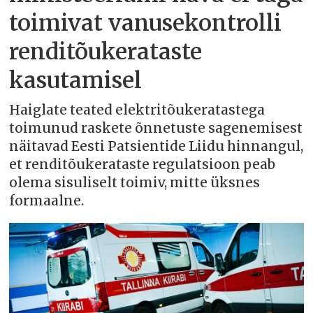
toimivat vanusekontrolli
renditõukerataste
kasutamisel
Haiglate teated elektritõukeratastega
toimunud raskete õnnetuste sagenemisest
näitavad Eesti Patsientide Liidu hinnangul,
et renditõukerataste regulatsioon peab
olema sisuliselt toimiv, mitte üksnes
formaalne.