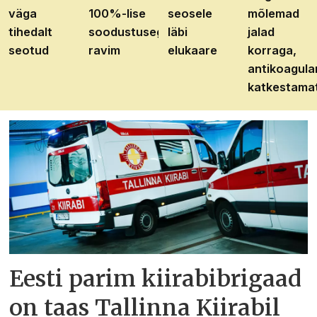
väga
100%-lise
seosele
mõlemad
tihedalt
soodustusega
läbi
jalad
seotud
ravim
elukaare
korraga,
antikoagula
katkestama
Eesti parim kiirabibrigaad
on taas Tallinna Kiirabil