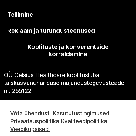
Tellimine
Reklaam ja turundusteenused
Koolituste ja konverentside
korraldamine
OÜ Celsius Healthcare koolitusluba:
täiskasvanuhariduse majandustegevusteade
nr. 255122
Võta ühendust
Kasututustingimused
Privaatsuspoliitika
Kvaliteedipoliitika
Veebiküpsised