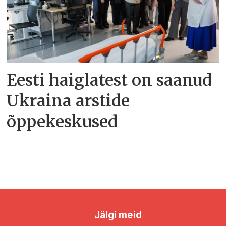
Eesti haiglatest on saanud
Ukraina arstide
õppekeskused
Jälgi meid