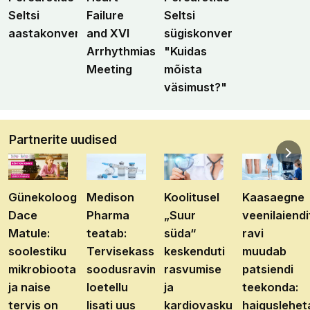
Seltsi
Failure
Seltsi
aastakonverents
and XVI
sügiskonverents
Arrhythmias
"Kuidas
Meeting
mõista
väsimust?"
Partnerite uudised
Günekoloog
Medison
Koolitusel
Kaasaegne
Dace
Pharma
„Suur
veenilaiendi
Matule:
teatab:
süda“
ravi
soolestiku
Tervisekassa
keskenduti
muudab
mikrobioota
soodusravimite
rasvumise
patsiendi
ja naise
loetellu
ja
teekonda:
tervis on
lisati uus
kardiovaskulaarhaiguste
haiguslehet