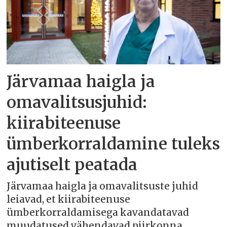
Järvamaa haigla ja
omavalitsusjuhid:
kiirabiteenuse
ümberkorraldamine tuleks
ajutiselt peatada
Järvamaa haigla ja omavalitsuste juhid
leiavad, et kiirabiteenuse
ümberkorraldamisega kavandatavad
muudatused vähendavad piirkonna