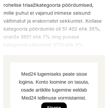
rohelise triaažikategooria pöördumised,
mille puhul ei vajanud inimese seisund
vältimatut ja erakorralist sekkumist. Kollase
kategooria pöördumisi oli 51 402 ehk 35%,
oranže 9801 ehk 7% ning punase
kategooria juhtumeid 3713 ehk 3%.
Med24 lugemiseks peate sisse
logima. Konto loomine on tasuta,
osade artiklite lugemine eeldab
Med24 tellimuse vormistamist.
Sisene