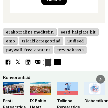
erakorraline meditsiin
eesti haiglate liit
emo
triaažikategooriad
uudised
paywall-free-content
tervisekassa
Konverentsid
Eesti
IX Baltic
Tallinna
Diabeediko
Perearstide
Heart
Perearstide