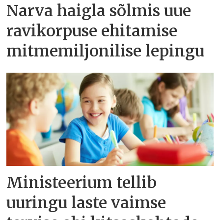
Narva haigla sõlmis uue
ravikorpuse ehitamise
mitmemiljonilise lepingu
Ministeerium tellib
uuringu laste vaimse