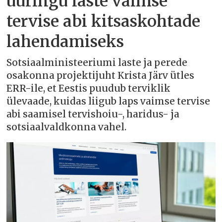
uuringu laste vaimse
tervise abi kitsaskohtade
lahendamiseks
Sotsiaalministeeriumi laste ja perede
osakonna projektijuht Krista Järv ütles
ERR-ile, et Eestis puudub terviklik
ülevaade, kuidas liigub laps vaimse tervise
abi saamisel tervishoiu-, haridus- ja
sotsiaalvaldkonna vahel.