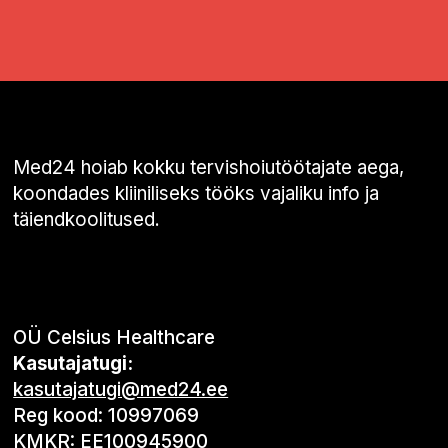
Med24 hoiab kokku tervishoiutöötajate aega,
koondades kliiniliseks tööks vajaliku info ja
täiendkoolitused.
OÜ Celsius Healthcare
Kasutajatugi:
kasutajatugi@med24.ee
Reg kood: 10997069
KMKR: EE100945900