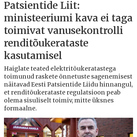
Patsientide Liit:
ministeeriumi kava ei taga
toimivat vanusekontrolli
renditõukerataste
kasutamisel
Haiglate teated elektritõukeratastega
toimunud raskete õnnetuste sagenemisest
näitavad Eesti Patsientide Liidu hinnangul,
et renditõukerataste regulatsioon peab
olema sisuliselt toimiv, mitte üksnes
formaalne.