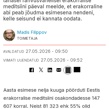
tänasel rahvusvahelisel erakorralise
meditsiini päeval meelde, et erakorraline
abi peab jõudma esimesena nendeni,
kelle seisund ei kannata oodata.
Madis
Filippov
TOIMETAJA
27.05.2026 - 09:50
AVALDATUD
27.05.2026 - 09:52
VIIMATI UUENDATUD
Aasta esimese nelja kuuga pöörduti Eestis
erakorralise meditsiini osakondadesse 147
607 korral. Neist 81 323 ehk 55% olid