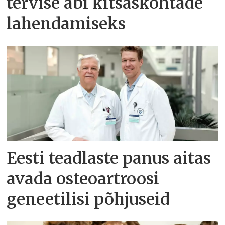
tervise abi kitsaskohtade
lahendamiseks
Eesti teadlaste panus aitas
avada osteoartroosi
geneetilisi põhjuseid