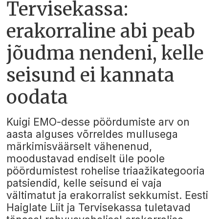
Tervisekassa:
erakorraline abi peab
jõudma nendeni, kelle
seisund ei kannata
oodata
Kuigi EMO-desse pöördumiste arv on
aasta alguses võrreldes mullusega
märkimisväärselt vähenenud,
moodustavad endiselt üle poole
pöördumistest rohelise triaažikategooria
patsiendid, kelle seisund ei vaja
vältimatut ja erakorralist sekkumist. Eesti
Haiglate Liit ja Tervisekassa tuletavad