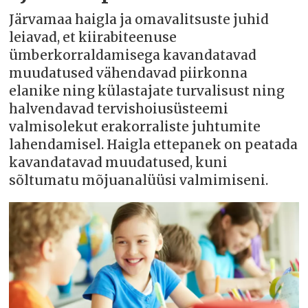
Järvamaa haigla ja omavalitsuste juhid
leiavad, et kiirabiteenuse
ümberkorraldamisega kavandatavad
muudatused vähendavad piirkonna
elanike ning külastajate turvalisust ning
halvendavad tervishoiusüsteemi
valmisolekut erakorraliste juhtumite
lahendamisel. Haigla ettepanek on peatada
kavandatavad muudatused, kuni
sõltumatu mõjuanalüüsi valmimiseni.