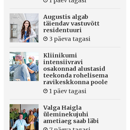
1 päev tagasi
Augustis algab
täiendav vastuvõtt
residentuuri
3 päeva tagasi
Kliinikumi
intensiivravi
osakonnad alustasid
teekonda rohelisema
ravikeskkonna poole
1 päev tagasi
Valga Haigla
üleminekujuhi
ametiaeg saab läbi
7 päeva tagasi