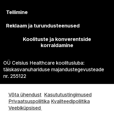
Tellimine
Reklaam ja turundusteenused
Koolituste ja konverentside
korraldamine
OÜ Celsius Healthcare koolitusluba:
täiskasvanuhariduse majandustegevusteade
nr. 255122
Võta ühendust
Kasututustingimused
Privaatsuspoliitika
Kvaliteedipoliitika
Veebiküpsised