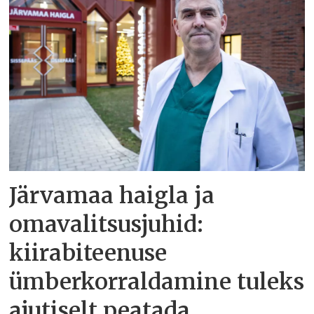
Järvamaa haigla ja
omavalitsusjuhid:
kiirabiteenuse
ümberkorraldamine tuleks
ajutiselt peatada