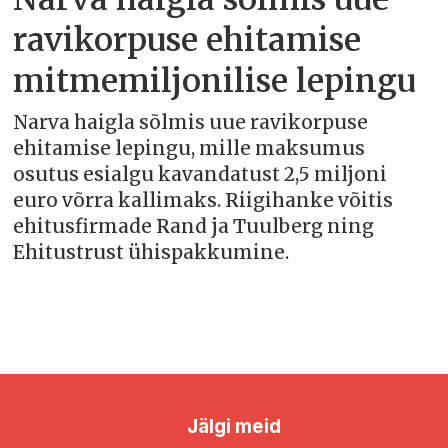
ravikorpuse ehitamise
mitmemiljonilise lepingu
Narva haigla sõlmis uue ravikorpuse
ehitamise lepingu, mille maksumus
osutus esialgu kavandatust 2,5 miljoni
euro võrra kallimaks. Riigihanke võitis
ehitusfirmade Rand ja Tuulberg ning
Ehitustrust ühispakkumine.
Jälgi meid