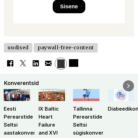
Sisene
uudised
paywall-free-content
Konverentsid
Eesti
IX Baltic
Tallinna
Diabeediko
Perearstide
Heart
Perearstide
Seltsi
Failure
Seltsi
aastakonverents
and XVI
sügiskonverents