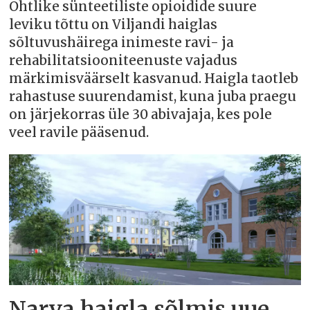
Ohtlike sünteetiliste opioidide suure
leviku tõttu on Viljandi haiglas
sõltuvushäirega inimeste ravi- ja
rehabilitatsiooniteenuste vajadus
märkimisväärselt kasvanud. Haigla taotleb
rahastuse suurendamist, kuna juba praegu
on järjekorras üle 30 abivajaja, kes pole
veel ravile pääsenud.
Narva haigla sõlmis uue