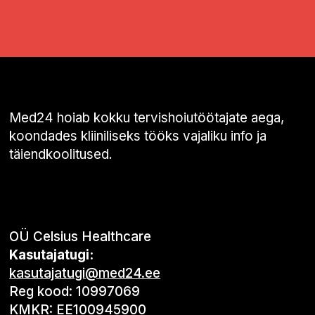
Med24 hoiab kokku tervishoiutöötajate aega,
koondades kliiniliseks tööks vajaliku info ja
täiendkoolitused.
OÜ Celsius Healthcare
Kasutajatugi:
kasutajatugi@med24.ee
Reg kood: 10997069
KMKR: EE100945900