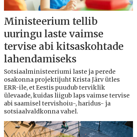
Ministeerium tellib
uuringu laste vaimse
tervise abi kitsaskohtade
lahendamiseks
Sotsiaalministeeriumi laste ja perede
osakonna projektijuht Krista Järv ütles
ERR-ile, et Eestis puudub terviklik
ülevaade, kuidas liigub laps vaimse tervise
abi saamisel tervishoiu-, haridus- ja
sotsiaalvaldkonna vahel.