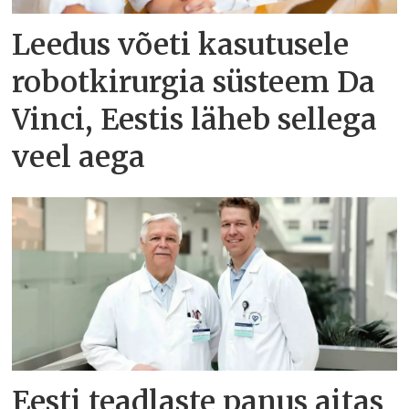
Leedus võeti kasutusele
robotkirurgia süsteem Da
Vinci, Eestis läheb sellega
veel aega
Eesti teadlaste panus aitas