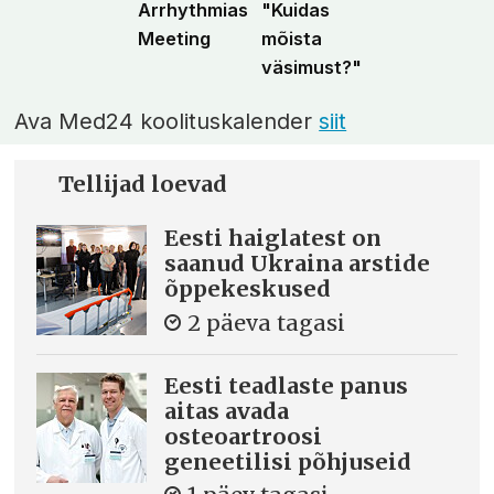
Arrhythmias
"Kuidas
Meeting
mõista
väsimust?"
Ava Med24 koolituskalender
siit
Tellijad loevad
Eesti haiglatest on
saanud Ukraina arstide
õppekeskused
2 päeva tagasi
Eesti teadlaste panus
aitas avada
osteoartroosi
geneetilisi põhjuseid