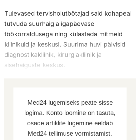
Tulevased tervishoiutöötajad said kohapeal
tutvuda suurhaigla igapäevase
töökorraldusega ning külastada mitmeid
kliinikuid ja keskusi. Suurima huvi pälvisid
diagnostikakliinik, kirurgiakliinik ja
sisehaiguste keskus.
Med24 lugemiseks peate sisse
logima. Konto loomine on tasuta,
osade artiklite lugemine eeldab
Med24 tellimuse vormistamist.