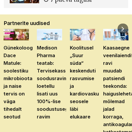
Partnerite uudised
Günekoloog
Medison
Koolitusel
Kaasaegne
Dace
Pharma
„Suur
veenilaiendi
Matule:
teatab:
süda“
ravi
soolestiku
Tervisekassa
keskenduti
muudab
mikrobioota
soodusravimite
rasvumise
patsiendi
ja naise
loetellu
ja
teekonda:
tervis on
lisati uus
kardiovaskulaarhaiguste
haiguslehet
väga
100%-lise
seosele
mõlemad
tihedalt
soodustusega
läbi
jalad
seotud
ravim
elukaare
korraga,
antikoagula
katkestama