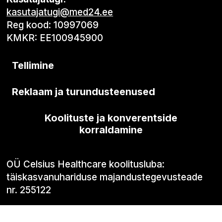
kasutajatugi@med24.ee
Reg kood: 10997069
KMKR: EE100945900
Tellimine
Reklaam ja turundusteenused
Koolituste ja konverentside
korraldamine
OÜ Celsius Healthcare koolitusluba:
täiskasvanuhariduse majandustegevusteade
nr. 255122