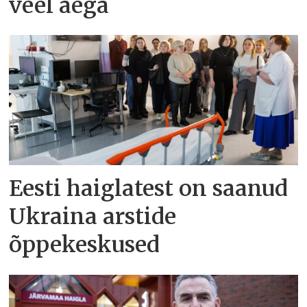
veel aega
Eesti haiglatest on saanud
Ukraina arstide
õppekeskused