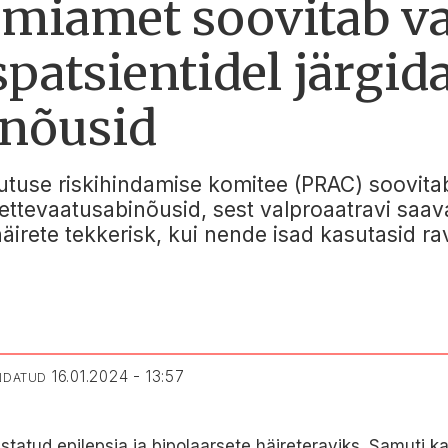
miamet soovitab va
patsientidel järgid
inõusid
tuse riskihindamise komitee (PRAC) soovitab
ettevaatusabinõusid, sest valproaatravi saava
rete tekkerisk, kui nende isad kasutasid rav
16.01.2024 - 13:57
ENDATUD
ustatud epilepsia ja bipolaarsete häireteraviks. Samuti 