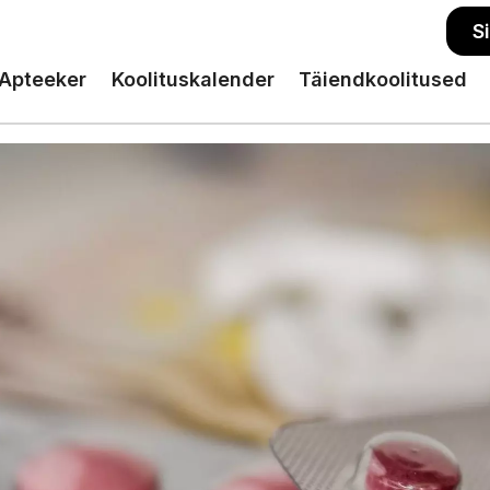
S
Apteeker
Koolituskalender
Täiendkoolitused