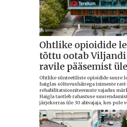
Ohtlike opioidide l
tõttu ootab Viljandi
ravile pääsemist ül
Ohtlike sünteetiliste opioidide suure l
haiglas sõltuvushäirega inimeste ravi-
rehabilitatsiooniteenuste vajadus mä
Haigla taotleb rahastuse suurendamis
järjekorras üle 30 abivajaja, kes pole 