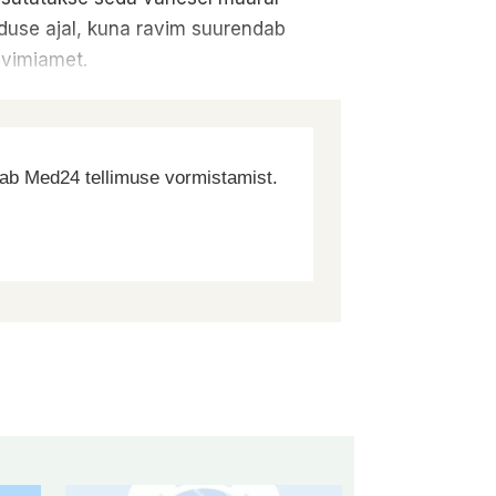
eduse ajal, kuna ravim suurendab
avimiamet.
dab Med24 tellimuse vormistamist.