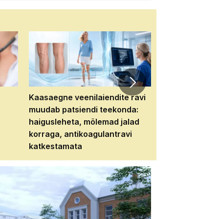
Kaasaegne veenilaiendite ravi
Veebiseminar:
muudab patsiendi teekonda:
patsiendi neere
haigusleheta, mõlemad jalad
tema tulevikku
korraga, antikoagulantravi
katkestamata