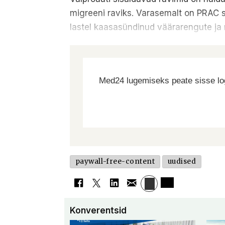
migreeni raviks. Varasemalt on PRAC s
lastel kaasasündinud väärarengute ja n
Med24 lugemiseks peate sisse log
paywall-free-content
uudised
Konverentsid