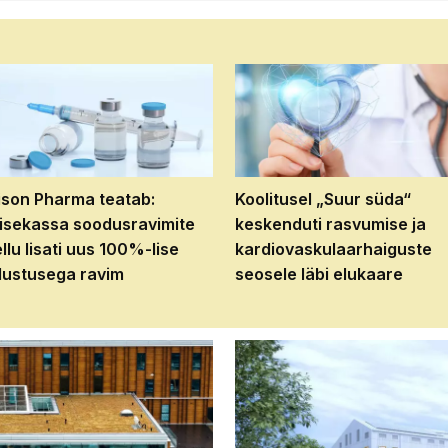
son Pharma teatab:
Koolitusel „Suur süda“
isekassa soodusravimite
keskenduti rasvumise ja
ellu lisati uus 100%-lise
kardiovaskulaarhaiguste
ustusega ravim
seosele läbi elukaare