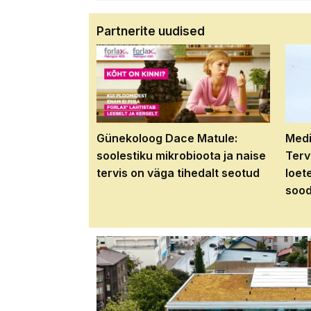
Partnerite uudised
Günekoloog Dace Matule:
Medi
soolestiku mikrobioota ja naise
Terv
tervis on väga tihedalt seotud
loet
sood