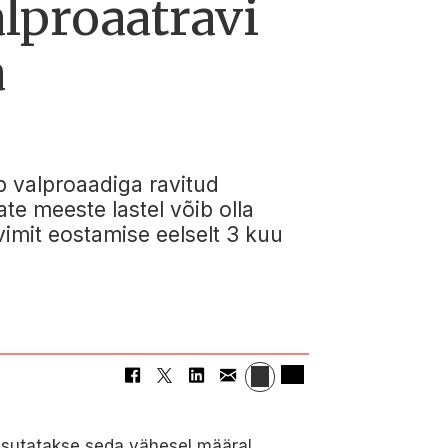
lproaatravi
a
 valproaadiga ravitud
te meeste lastel võib olla
imit eostamise eelselt 3 kuu
kasutatakse seda vähesel määral