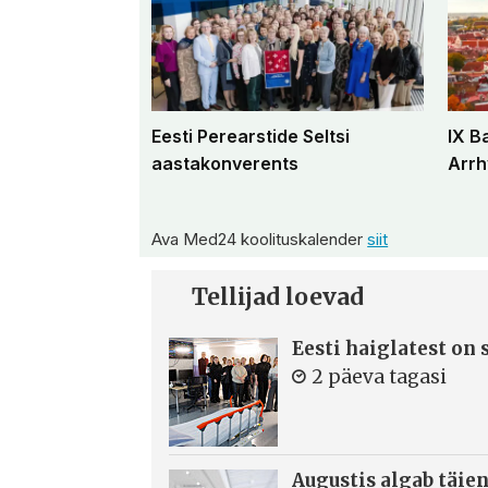
Eesti Perearstide Seltsi
IX B
aastakonverents
Arrh
Ava Med24 koolituskalender
siit
Tellijad loevad
Eesti haiglatest on
2 päeva tagasi
Augustis algab täie