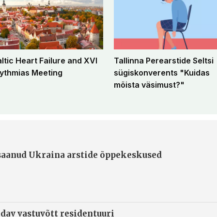
altic Heart Failure and XVI
Tallinna Perearstide Seltsi
ythmias Meeting
sügiskonverents "Kuidas
mõista väsimust?"
 saanud Ukraina arstide õppekeskused
ndav vastuvõtt residentuuri