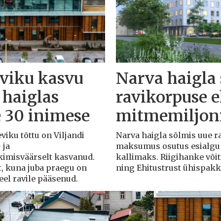
eviku kasvu
Narva haigla
 haiglas
ravikorpuse 
e 30 inimese
mitmemiljoni
eviku tõttu on Viljandi
Narva haigla sõlmis uue r
 ja
maksumus osutus esialgu k
rkimisväärselt kasvanud.
kallimaks. Riigihanke või
t, kuna juba praegu on
ning Ehitustrust ühispak
veel ravile pääsenud.