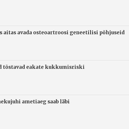
s aitas avada osteoartroosi geneetilisi põhjuseid
d tõstavad eakate kukkumisriski
ekujuhi ametiaeg saab läbi