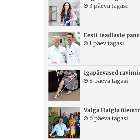
3 päeva tagasi
Eesti teadlaste panu
1 päev tagasi
Igapäevased ravimi
8 päeva tagasi
Valga Haigla ülemin
6 päeva tagasi