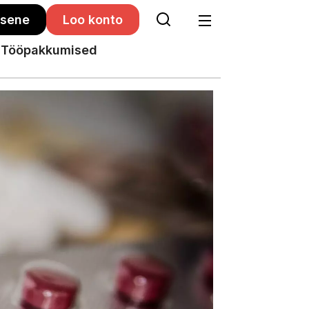
isene
Loo konto
Tööpakkumised