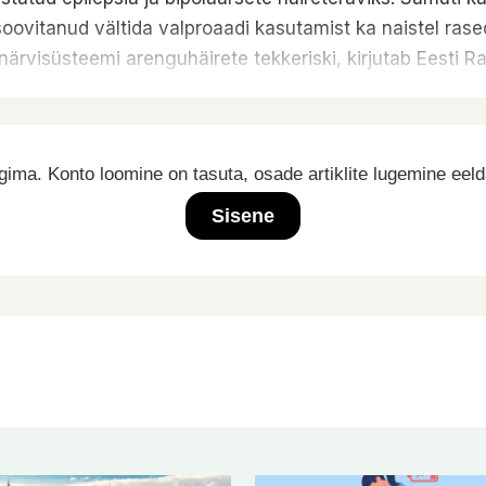
oovitanud vältida valproaadi kasutamist ka naistel ras
ärvisüsteemi arenguhäirete tekkeriski, kirjutab Eesti R
ima. Konto loomine on tasuta, osade artiklite lugemine eel
Sisene