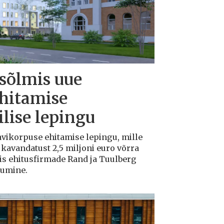
 sõlmis uue
ehitamise
lise lepingu
avikorpuse ehitamise lepingu, mille
avandatust 2,5 miljoni euro võrra
tis ehitusfirmade Rand ja Tuulberg
kumine.