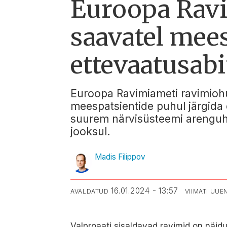
Euroopa Ravi
saavatel mees
ettevaatusab
Euroopa Ravimiameti ravimiohu
meespatsientide puhul järgida 
suurem närvisüsteemi arenguhäi
jooksul.
Madis Filippov
16.01.2024 - 13:57
AVALDATUD
VIIMATI UU
Valproaati sisaldavad ravimid on näid