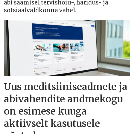
abi saamisel tervishoiu-, haridus- ja
sotsiaalvaldkonna vahel.
Uus meditsiiniseadmete ja
abivahendite andmekogu
on esimese kuuga
aktiivselt kasutusele