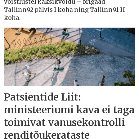
võistlustel kaksikvõidu – brigaad
Tallinn92 pälvis I koha ning Tallinn91 II
koha.
Patsientide Liit:
ministeeriumi kava ei taga
toimivat vanusekontrolli
renditõukerataste