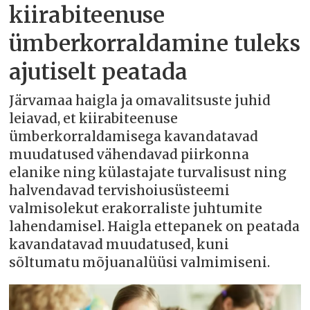
kiirabiteenuse
ümberkorraldamine tuleks
ajutiselt peatada
Järvamaa haigla ja omavalitsuste juhid
leiavad, et kiirabiteenuse
ümberkorraldamisega kavandatavad
muudatused vähendavad piirkonna
elanike ning külastajate turvalisust ning
halvendavad tervishoiusüsteemi
valmisolekut erakorraliste juhtumite
lahendamisel. Haigla ettepanek on peatada
kavandatavad muudatused, kuni
sõltumatu mõjuanalüüsi valmimiseni.