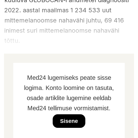
2022. aastal maailmas 1 234 533 uut
mittemelanoomse nahavähi juhtu, 69 416
inimest suri mittemelanoomse nahavähi
tõttu.
Med24 lugemiseks peate sisse
logima. Konto loomine on tasuta,
osade artiklite lugemine eeldab
Med24 tellimuse vormistamist.
Sisene