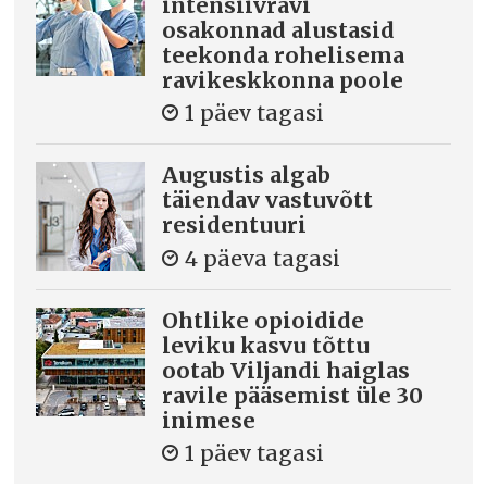
intensiivravi
osakonnad alustasid
teekonda rohelisema
ravikeskkonna poole
1 päev tagasi
Augustis algab
täiendav vastuvõtt
residentuuri
4 päeva tagasi
Ohtlike opioidide
leviku kasvu tõttu
ootab Viljandi haiglas
ravile pääsemist üle 30
inimese
1 päev tagasi