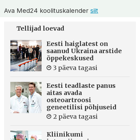
Ava Med24 koolituskalender
siit
Tellijad loevad
Eesti haiglatest on
saanud Ukraina arstide
õppekeskused
3 päeva tagasi
Eesti teadlaste panus
aitas avada
osteoartroosi
geneetilisi põhjuseid
2 päeva tagasi
Kliinikumi