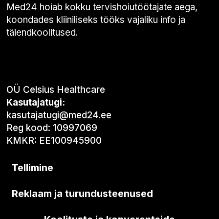
Med24 hoiab kokku tervishoiutöötajate aega,
koondades kliiniliseks tööks vajaliku info ja
täiendkoolitused.
OÜ Celsius Healthcare
Kasutajatugi:
kasutajatugi@med24.ee
Reg kood: 10997069
KMKR: EE100945900
Tellimine
Reklaam ja turundusteenused