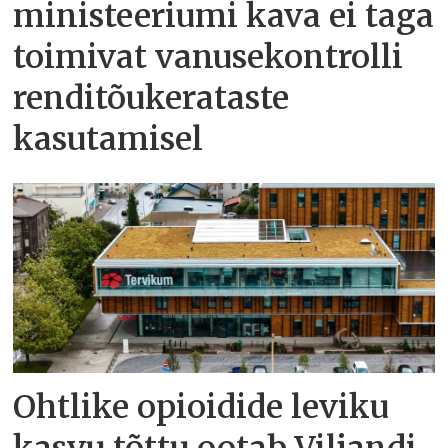
ministeeriumi kava ei taga
toimivat vanusekontrolli
renditõukerataste
kasutamisel
Ohtlike opioidide leviku
kasvu tõttu ootab Viljandi