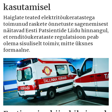
kasutamisel
Haiglate teated elektritõukeratastega
toimunud raskete õnnetuste sagenemisest
näitavad Eesti Patsientide Liidu hinnangul,
et renditõukerataste regulatsioon peab
olema sisuliselt toimiv, mitte üksnes
formaalne.