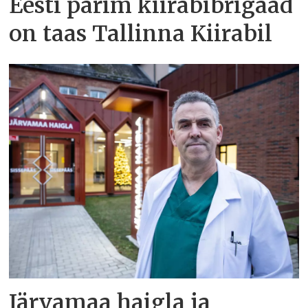
Eesti parim kiirabibrigaad
on taas Tallinna Kiirabil
Järvamaa haigla ja