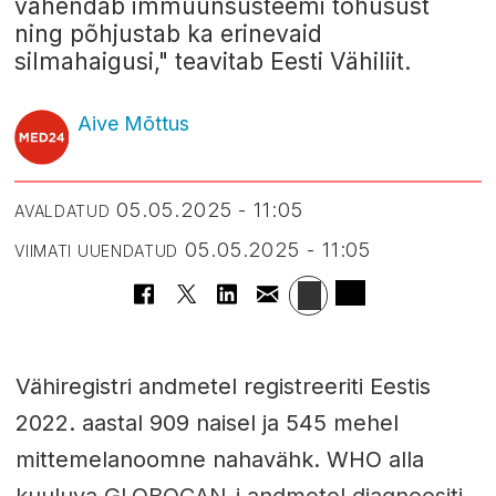
vähendab immuunsüsteemi tõhusust
ning põhjustab ka erinevaid
silmahaigusi," teavitab Eesti Vähiliit.
Aive Mõttus
05.05.2025 - 11:05
AVALDATUD
05.05.2025 - 11:05
VIIMATI UUENDATUD
Vähiregistri andmetel registreeriti Eestis
2022. aastal 909 naisel ja 545 mehel
mittemelanoomne nahavähk. WHO alla
kuuluva GLOBOCAN-i andmetel diagnoositi