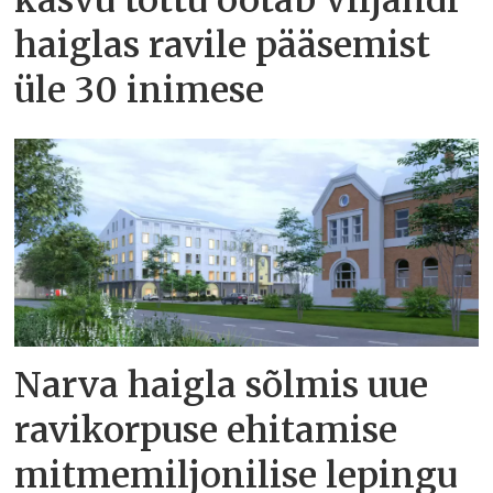
haiglas ravile pääsemist
üle 30 inimese
Narva haigla sõlmis uue
ravikorpuse ehitamise
mitmemiljonilise lepingu