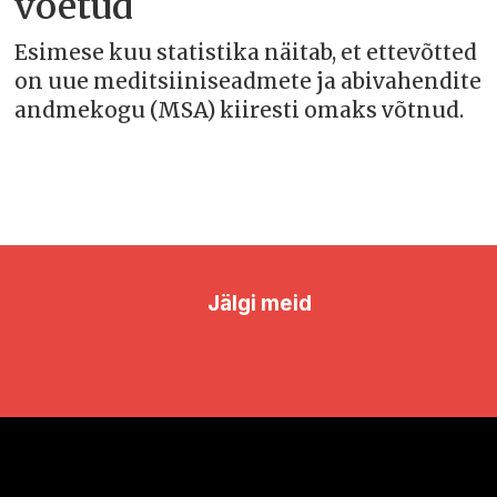
võetud
Esimese kuu statistika näitab, et ettevõtted
on uue meditsiiniseadmete ja abivahendite
andmekogu (MSA) kiiresti omaks võtnud.
Jälgi meid