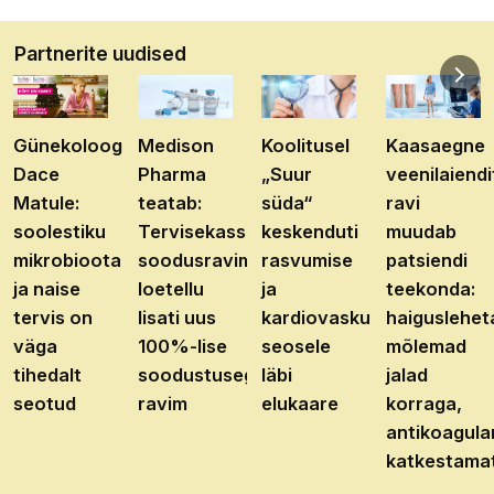
Partnerite uudised
Günekoloog
Medison
Koolitusel
Kaasaegne
Dace
Pharma
„Suur
veenilaiendi
Matule:
teatab:
süda“
ravi
soolestiku
Tervisekassa
keskenduti
muudab
mikrobioota
soodusravimite
rasvumise
patsiendi
ja naise
loetellu
ja
teekonda:
tervis on
lisati uus
kardiovaskulaarhaiguste
haiguslehet
väga
100%-lise
seosele
mõlemad
tihedalt
soodustusega
läbi
jalad
seotud
ravim
elukaare
korraga,
antikoagula
katkestama