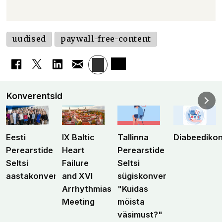
uudised
paywall-free-content
Konverentsid
Eesti
IX Baltic
Tallinna
Diabeediko
Perearstide
Heart
Perearstide
Seltsi
Failure
Seltsi
aastakonverents
and XVI
sügiskonverents
Arrhythmias
"Kuidas
Meeting
mõista
väsimust?"