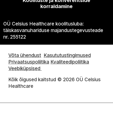
Koolituste ja konverentside
korraldamine
OÜ Celsius Healthcare koolitusluba:
täiskasvanuhariduse majandustegevusteade
nr. 255122
Võta ühendust
Kasututustingimused
Privaatsuspoliitika
Kvaliteedipoliitika
Veebiküpsised
Kõik õigused kaitstud © 2026 OÜ Celsius
Healthcare