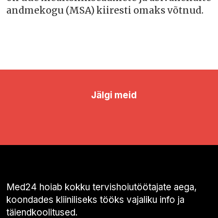
andmekogu (MSA) kiiresti omaks võtnud.
Jälgi meid
Med24 hoiab kokku tervishoiutöötajate aega,
koondades kliiniliseks tööks vajaliku info ja
täiendkoolitused.