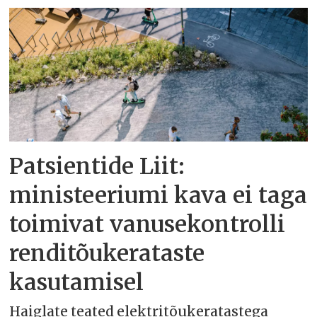
Patsientide Liit:
ministeeriumi kava ei taga
toimivat vanusekontrolli
renditõukerataste
kasutamisel
Haiglate teated elektritõukeratastega