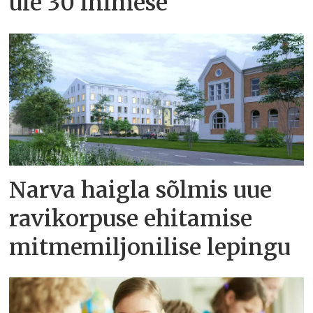
üle 30 inimese
Narva haigla sõlmis uue
ravikorpuse ehitamise
mitmemiljonilise lepingu