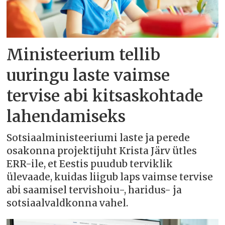
Ministeerium tellib
uuringu laste vaimse
tervise abi kitsaskohtade
lahendamiseks
Sotsiaalministeeriumi laste ja perede
osakonna projektijuht Krista Järv ütles
ERR-ile, et Eestis puudub terviklik
ülevaade, kuidas liigub laps vaimse tervise
abi saamisel tervishoiu-, haridus- ja
sotsiaalvaldkonna vahel.