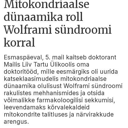
Mitokondriaalse
dünaamika roll
Wolframi sündroomi
korral
Esmaspäeval, 5. mail kaitseb doktorant
Mailis Liiv Tartu Ülikoolis oma
doktoritööd, mille eesmärgiks oli uurida
katseklaasimudelis mitokondriaalse
dünaamika olulisust Wolframi sündroomi
rakulistes mehhanismides ja otsida
võimalikke farmakoloogilisi sekkumisi,
leevendamaks kõrvalekaldeid
mitokondrite talitluses ja närvirakkude
arengus.