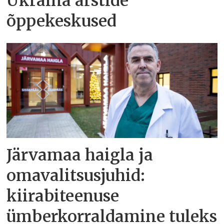
Ukraina arstide
õppekeskused
Järvamaa haigla ja
omavalitsusjuhid:
kiirabiteenuse
ümberkorraldamine tuleks