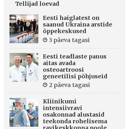
Tellijad loevad
Eesti haiglatest on
saanud Ukraina arstide
õppekeskused
3 päeva tagasi
Eesti teadlaste panus
aitas avada
osteoartroosi
geneetilisi põhjuseid
2 päeva tagasi
Kliinikumi
intensiivravi
osakonnad alustasid
teekonda rohelisema
ravikeskkonna poole