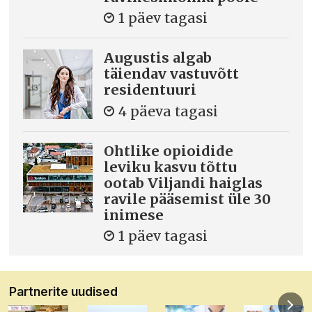
1 päev tagasi
Augustis algab
täiendav vastuvõtt
residentuuri
4 päeva tagasi
Ohtlike opioidide
leviku kasvu tõttu
ootab Viljandi haiglas
ravile pääsemist üle 30
inimese
1 päev tagasi
Partnerite uudised