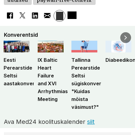
uudised
paywall-free-content
Konverentsid
Eesti
IX Baltic
Tallinna
Diabeediko
Perearstide
Heart
Perearstide
Seltsi
Failure
Seltsi
aastakonverents
and XVI
sügiskonverents
Arrhythmias
"Kuidas
Meeting
mõista
väsimust?"
Ava Med24 koolituskalender
siit