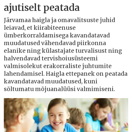
ajutiselt peatada
Järvamaa haigla ja omavalitsuste juhid
leiavad, et kiirabiteenuse
ümberkorraldamisega kavandatavad
muudatused vähendavad piirkonna
elanike ning külastajate turvalisust ning
halvendavad tervishoiusüsteemi
valmisolekut erakorraliste juhtumite
lahendamisel. Haigla ettepanek on peatada
kavandatavad muudatused, kuni
sõltumatu mõjuanalüüsi valmimiseni.