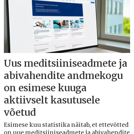
Uus meditsiiniseadmete ja
abivahendite andmekogu
on esimese kuuga
aktiivselt kasutusele
võetud
Esimese kuu statistika näitab, et ettevõtted
on uue meditsiiniseadmete ja abivahendite