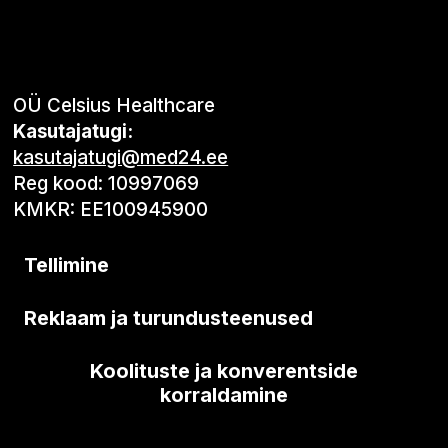
OÜ Celsius Healthcare
Kasutajatugi:
kasutajatugi@med24.ee
Reg kood: 10997069
KMKR: EE100945900
Tellimine
Reklaam ja turundusteenused
Koolituste ja konverentside
korraldamine