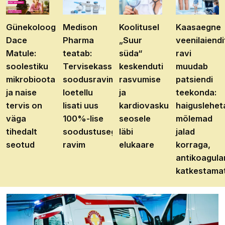
Günekoloog
Medison
Koolitusel
Kaasaegne
Dace
Pharma
„Suur
veenilaiendi
Matule:
teatab:
süda“
ravi
soolestiku
Tervisekassa
keskenduti
muudab
mikrobioota
soodusravimite
rasvumise
patsiendi
ja naise
loetellu
ja
teekonda:
tervis on
lisati uus
kardiovaskulaarhaiguste
haiguslehet
väga
100%-lise
seosele
mõlemad
tihedalt
soodustusega
läbi
jalad
seotud
ravim
elukaare
korraga,
antikoagula
katkestama