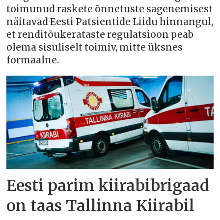
toimunud raskete õnnetuste sagenemisest
näitavad Eesti Patsientide Liidu hinnangul,
et renditõukerataste regulatsioon peab
olema sisuliselt toimiv, mitte üksnes
formaalne.
Eesti parim kiirabibrigaad
on taas Tallinna Kiirabil