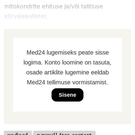
mitokondrite ehituse ja/või talitluse
kõrvalekalletel.
Med24 lugemiseks peate sisse
logima. Konto loomine on tasuta,
osade artiklite lugemine eeldab
Med24 tellimuse vormistamist.
Sisene