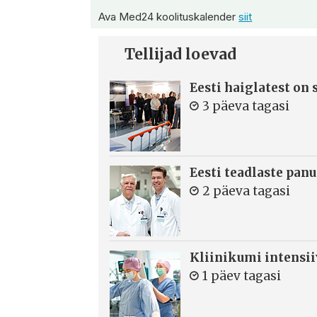
Ava Med24 koolituskalender
siit
Tellijad loevad
Eesti haiglatest on
3 päeva tagasi
Eesti teadlaste panu
2 päeva tagasi
Kliinikumi intensi
1 päev tagasi