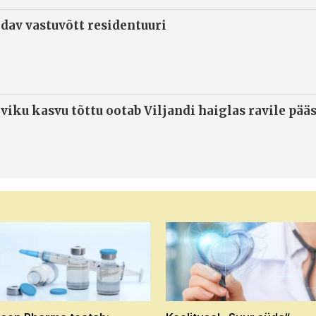
ndav vastuvõtt residentuuri
viku kasvu tõttu ootab Viljandi haiglas ravile pää