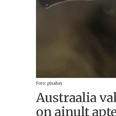
Foto: pixabay
Austraalia va
on ainult apt