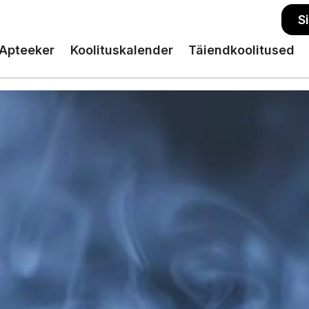
S
Apteeker
Koolituskalender
Täiendkoolitused