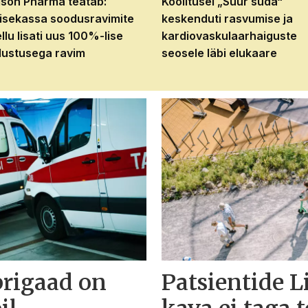
son Pharma teatab:
Koolitusel „Suur süda“
isekassa soodusravimite
keskenduti rasvumise ja
ellu lisati uus 100%-lise
kardiovaskulaarhaiguste
ustusega ravim
seosele läbi elukaare
brigaad on
Patsientide L