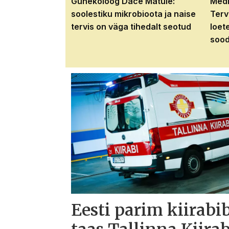
Günekoloog Dace Matule:
Medi
soolestiku mikrobioota ja naise
Terv
tervis on väga tihedalt seotud
loet
sood
Eesti parim kiirabi