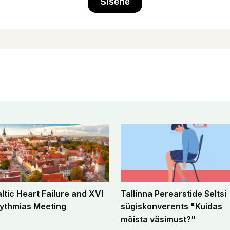
Sisene
altic Heart Failure and XVI
Tallinna Perearstide Seltsi
ythmias Meeting
sügiskonverents "Kuidas
mõista väsimust?"