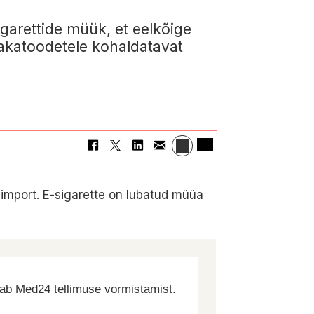
igarettide müük, et eelkõige
bakatoodetele kohaldatavat
ja import. E-sigarette on lubatud müüa
dab Med24 tellimuse vormistamist.