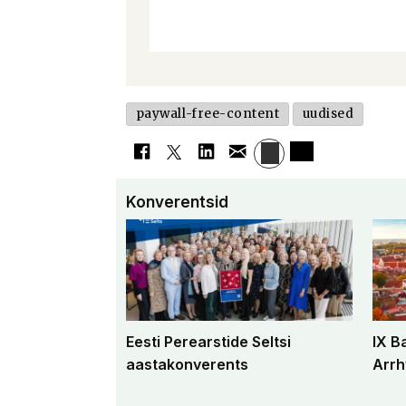
paywall-free-content
uudised
Konverentsid
Eesti Perearstide Seltsi
IX B
aastakonverents
Arrh