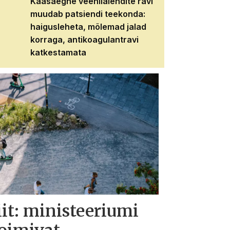
Kaasaegne veenilaiendite ravi
Veebiseminar:
muudab patsiendi teekonda:
patsiendi neere
haigusleheta, mõlemad jalad
tema tulevikku
korraga, antikoagulantravi
katkestamata
iit: ministeeriumi