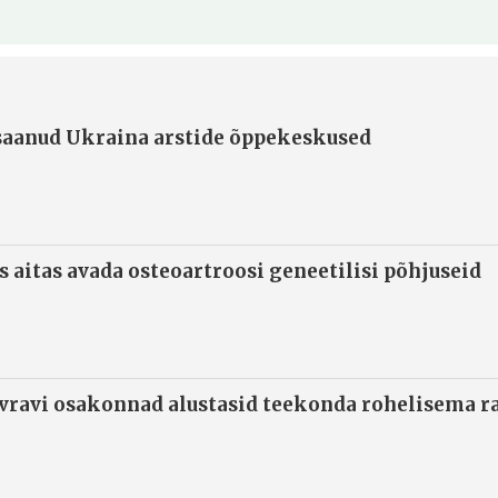
 saanud Ukraina arstide õppekeskused
s aitas avada osteoartroosi geneetilisi põhjuseid
ivravi osakonnad alustasid teekonda rohelisema 