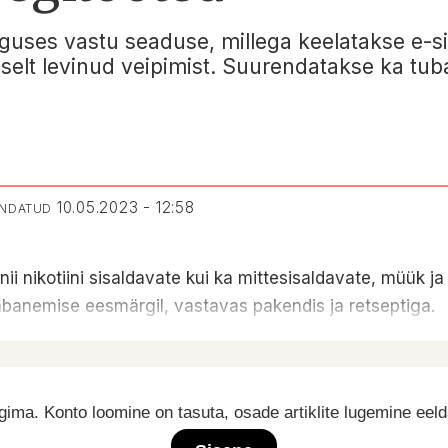
alguses vastu seaduse, millega keelatakse e-s
selt levinud veipimist. Suurendatakse ka tu
10.05.2023 - 12:58
ENDATUD
, nii nikotiini sisaldavate kui ka mittesisaldavate, müük 
vabanemise eesmärgil, vastavas pakendis ja retseptiga.
ima. Konto loomine on tasuta, osade artiklite lugemine eel