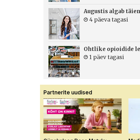
Augustis algab täie
4 päeva tagasi
Ohtlike opioidide le
1 päev tagasi
Partnerite uudised