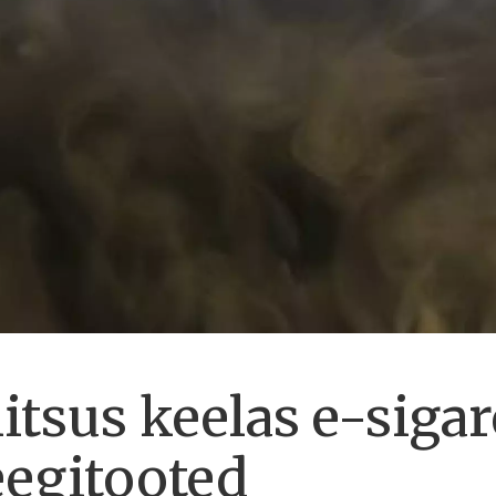
litsus keelas e-sigar
eegitooted