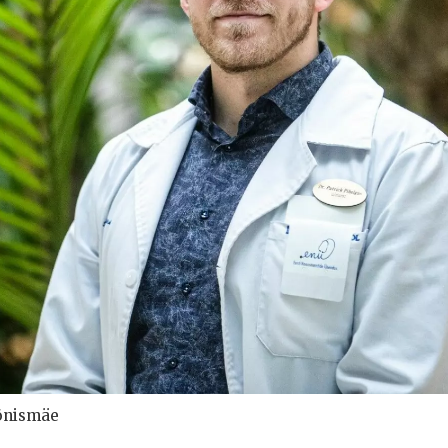
Tõnismäe