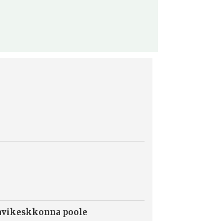
konverents 2
ravikeskkonna poole