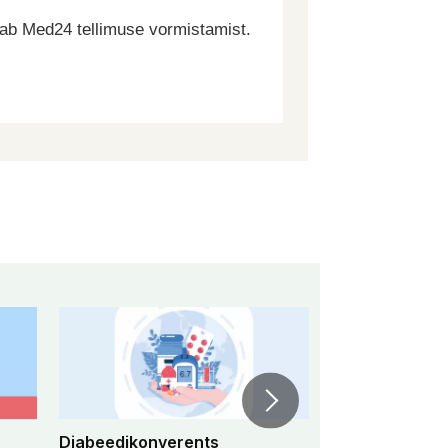
dab Med24 tellimuse vormistamist.
Diabeedikonverents
Peremeditsiini 