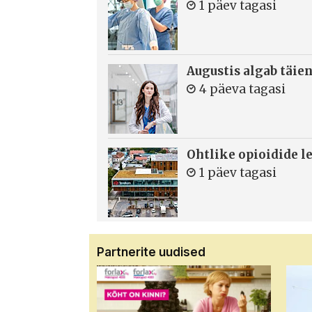
1 päev tagasi
Augustis algab täie
4 päeva tagasi
Ohtlike opioidide le
1 päev tagasi
Partnerite uudised