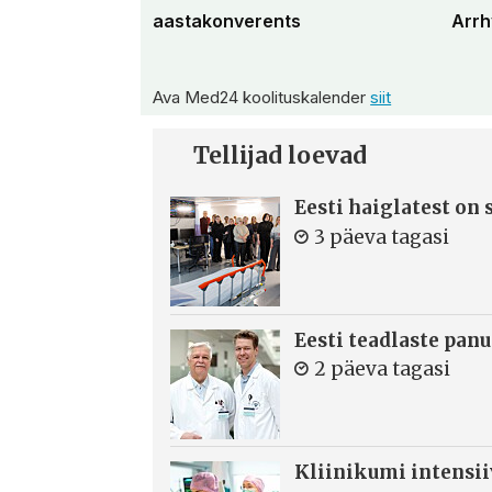
aastakonverents
Arrh
Ava Med24 koolituskalender
siit
Tellijad loevad
Eesti haiglatest on
3 päeva tagasi
Eesti teadlaste panu
2 päeva tagasi
Kliinikumi intensi