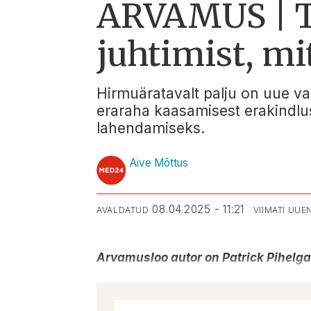
ARVAMUS | Te
juhtimist, m
Hirmuäratavalt palju on uue v
eraraha kaasamisest erakindlus
lahendamiseks.
Aive Mõttus
08.04.2025 - 11:21
AVALDATUD
VIIMATI UU
Arvamusloo autor on Patrick Pihelg