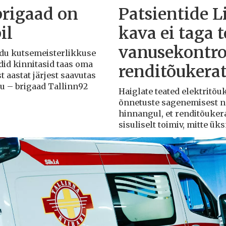
brigaad on
Patsientide L
il
kava ei taga 
vanusekontro
Liidu kutsemeisterlikkuse
adid kinnitasid taas oma
renditõukera
t aastat järjest saavutas
du – brigaad Tallinn92
Haiglate teated elektritõ
õnnetuste sagenemisest näi
hinnangul, et renditõuker
sisuliselt toimiv, mitte ü