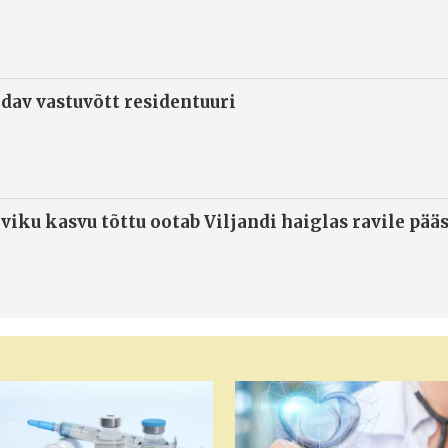
ndav vastuvõtt residentuuri
viku kasvu tõttu ootab Viljandi haiglas ravile pää