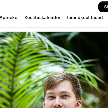
S
Apteeker
Koolituskalender
Täiendkoolitused