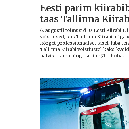
Eesti parim kiirabi
taas Tallinna Kiirab
6. augustil toimusid 10. Eesti Kiirabi 
võistlused, kus Tallinna Kiirabi briga
kõrget professionaalset taset. Juba teis
Tallinna Kiirabi võistlustel kaksikvõi
pälvis I koha ning Tallinn91 II koha.