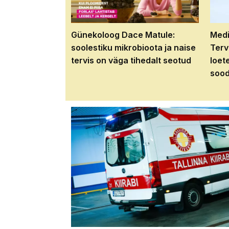
Günekoloog Dace Matule:
Medi
soolestiku mikrobioota ja naise
Terv
tervis on väga tihedalt seotud
loet
sood