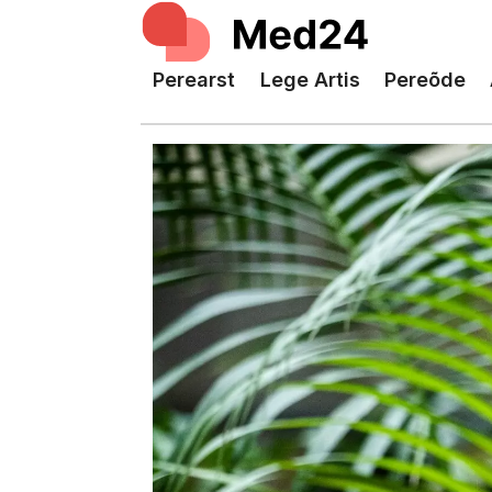
Perearst
Lege Artis
Pereõde