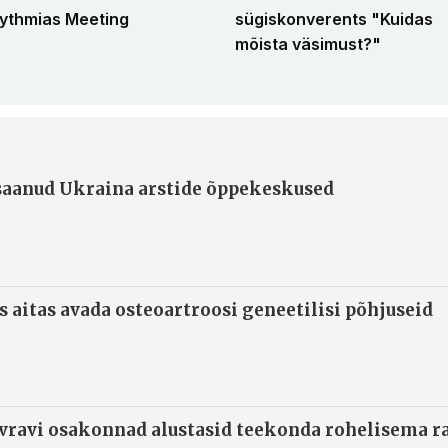
ythmias Meeting
sügiskonverents "Kuidas
mõista väsimust?"
 saanud Ukraina arstide õppekeskused
s aitas avada osteoartroosi geneetilisi põhjuseid
ivravi osakonnad alustasid teekonda rohelisema 