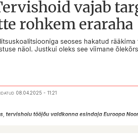
rvishoid vajab ta
itte rohkem eraraha
alitsuskoalitsiooniga seoses hakatud rääkima
tuse näol. Justkui oleks see viimane õlekõr
08.04.2025 - 11:21
ENDATUD
as, tervishoiu tööjõu valdkonna esindaja Euroopa No