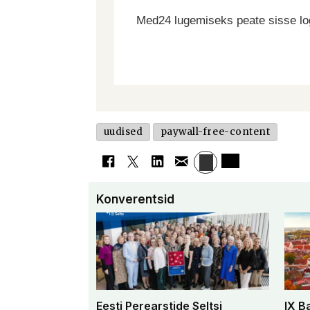
Med24 lugemiseks peate sisse log
uudised
paywall-free-content
Konverentsid
Eesti Perearstide Seltsi
IX B