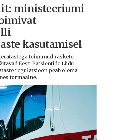
iit: ministeeriumi
toimivat
lli
taste kasutamisel
ukeratastega toimunud raskete
tavad Eesti Patsientide Liidu
ataste regulatsioon peab olema
ksnes formaalne.