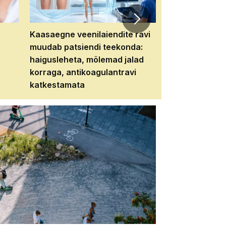
Kaasaegne veenilaiendite ravi
Veebiseminar:
muudab patsiendi teekonda:
patsiendi neere
haigusleheta, mõlemad jalad
tema tulevikku
korraga, antikoagulantravi
katkestamata