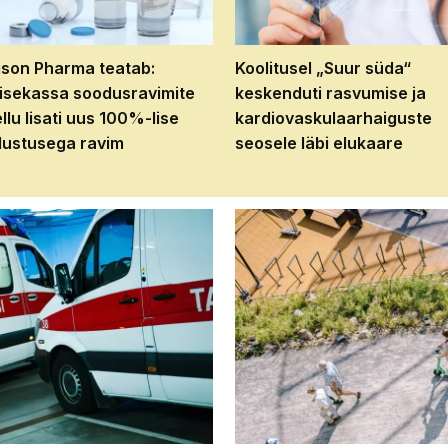
son Pharma teatab:
Koolitusel „Suur süda“
isekassa soodusravimite
keskenduti rasvumise ja
ellu lisati uus 100%-lise
kardiovaskulaarhaiguste
ustusega ravim
seosele läbi elukaare