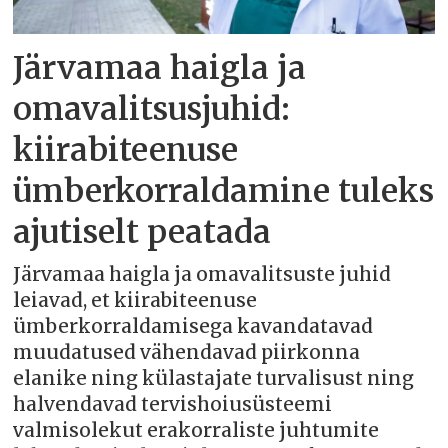
Järvamaa haigla ja
omavalitsusjuhid:
kiirabiteenuse
ümberkorraldamine tuleks
ajutiselt peatada
Järvamaa haigla ja omavalitsuste juhid
leiavad, et kiirabiteenuse
ümberkorraldamisega kavandatavad
muudatused vähendavad piirkonna
elanike ning külastajate turvalisust ning
halvendavad tervishoiusüsteemi
valmisolekut erakorraliste juhtumite