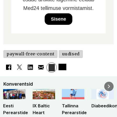
Med24 tellimuse vormistamist.
Sisene
paywall-free-content
uudised
Konverentsid
Eesti
IX Baltic
Tallinna
Diabeediko
Perearstide
Heart
Perearstide