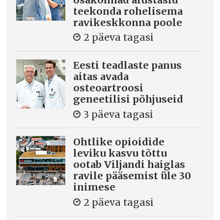
teekonda rohelisema
ravikeskkonna poole
2 päeva tagasi
Eesti teadlaste panus
aitas avada
osteoartroosi
geneetilisi põhjuseid
3 päeva tagasi
Ohtlike opioidide
leviku kasvu tõttu
ootab Viljandi haiglas
ravile pääsemist üle 30
inimese
2 päeva tagasi