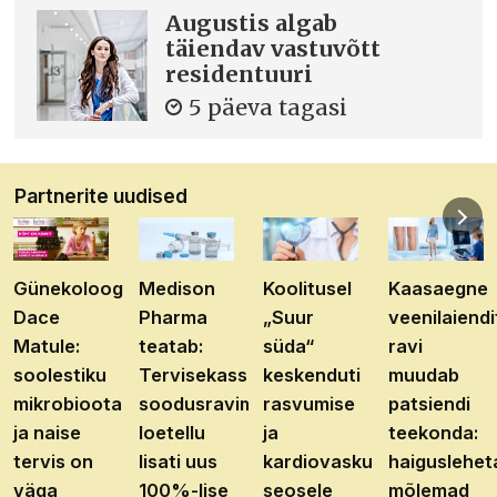
Augustis algab
täiendav vastuvõtt
residentuuri
5 päeva tagasi
Partnerite uudised
Günekoloog
Medison
Koolitusel
Kaasaegne
Dace
Pharma
„Suur
veenilaiendi
Matule:
teatab:
süda“
ravi
soolestiku
Tervisekassa
keskenduti
muudab
mikrobioota
soodusravimite
rasvumise
patsiendi
ja naise
loetellu
ja
teekonda:
tervis on
lisati uus
kardiovaskulaarhaiguste
haiguslehet
väga
100%-lise
seosele
mõlemad