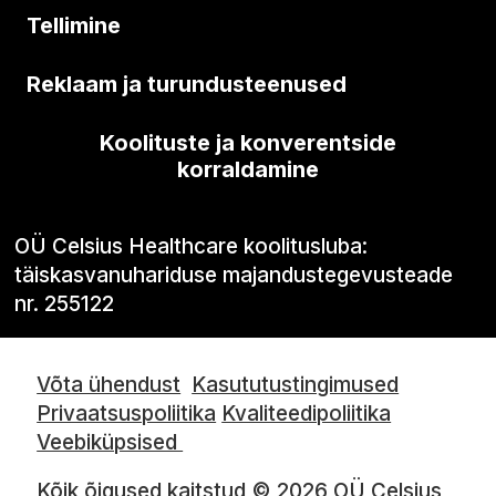
Tellimine
Reklaam ja turundusteenused
Koolituste ja konverentside
korraldamine
OÜ Celsius Healthcare koolitusluba:
täiskasvanuhariduse majandustegevusteade
nr. 255122
Võta ühendust
Kasututustingimused
Privaatsuspoliitika
Kvaliteedipoliitika
Veebiküpsised
Kõik õigused kaitstud © 2026 OÜ Celsius