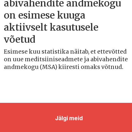
abivahendite andmekogu
on esimese kuuga
aktiivselt kasutusele
võetud
Esimese kuu statistika näitab, et ettevõtted
on uue meditsiiniseadmete ja abivahendite
andmekogu (MSA) kiiresti omaks võtnud.
Jälgi meid