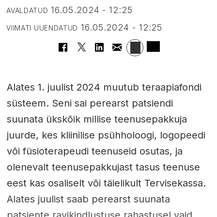
16.05.2024 - 12:25
AVALDATUD
16.05.2024 - 12:25
VIIMATI UUENDATUD
Alates 1. juulist 2024 muutub teraapiafondi
süsteem. Seni sai perearst patsiendi
suunata ükskõik millise teenusepakkuja
juurde, kes kliinilise psühholoogi, logopeedi
või füsioterapeudi teenuseid osutas, ja
olenevalt teenusepakkujast tasus teenuse
eest kas osaliselt või täielikult Tervisekassa.
Alates juulist saab perearst suunata
patsiente ravikindlustuse rahastusel vaid