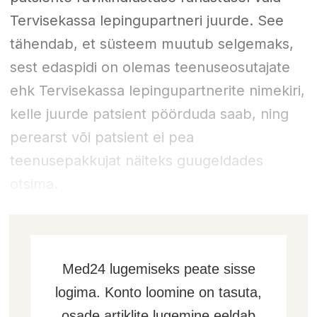
Tervisekassa lepingupartneri juurde. See
tähendab, et süsteem muutub selgemaks,
sest edaspidi on olemas teenuseosutajate
ehk Tervisekassa lepingupartnerite nimekiri,
kelle juurde patsient pöörduda saab, ning
perearst või patsient ei pea
teenusepakkujat näiteks guugeldades
otsima.
Med24 lugemiseks peate sisse
logima. Konto loomine on tasuta,
osade artiklite lugemine eeldab