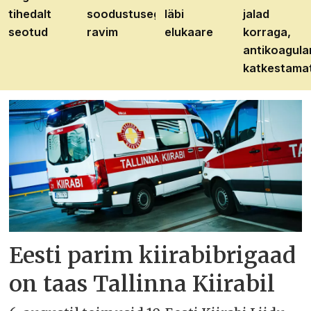
tihedalt
soodustusega
läbi
jalad
seotud
ravim
elukaare
korraga,
antikoagula
katkestama
Eesti parim kiirabibrigaad
on taas Tallinna Kiirabil