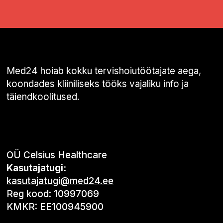
Med24 hoiab kokku tervishoiutöötajate aega,
koondades kliiniliseks tööks vajaliku info ja
täiendkoolitused.
OÜ Celsius Healthcare
Kasutajatugi:
kasutajatugi@med24.ee
Reg kood: 10997069
KMKR: EE100945900