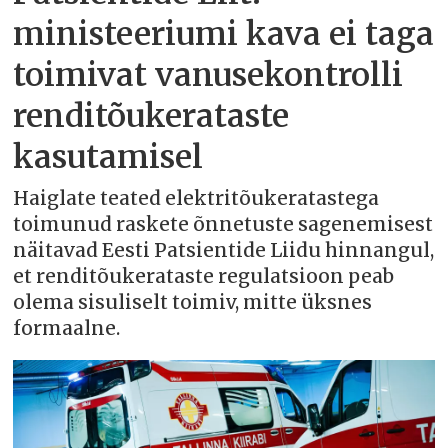
ministeeriumi kava ei taga
toimivat vanusekontrolli
renditõukerataste
kasutamisel
Haiglate teated elektritõukeratastega
toimunud raskete õnnetuste sagenemisest
näitavad Eesti Patsientide Liidu hinnangul,
et renditõukerataste regulatsioon peab
olema sisuliselt toimiv, mitte üksnes
formaalne.