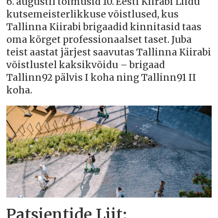
6. augustil toimusid 10. Eesti Kiirabi Liidu
kutsemeisterlikkuse võistlused, kus
Tallinna Kiirabi brigaadid kinnitasid taas
oma kõrget professionaalset taset. Juba
teist aastat järjest saavutas Tallinna Kiirabi
võistlustel kaksikvõidu – brigaad
Tallinn92 pälvis I koha ning Tallinn91 II
koha.
Patsientide Liit: