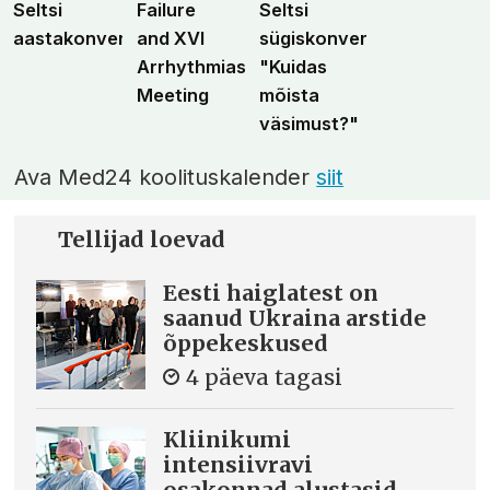
Seltsi
Failure
Seltsi
aastakonverents
and XVI
sügiskonverents
Arrhythmias
"Kuidas
Meeting
mõista
väsimust?"
Ava Med24 koolituskalender
siit
Tellijad loevad
Eesti haiglatest on
saanud Ukraina arstide
õppekeskused
4 päeva tagasi
Kliinikumi
intensiivravi
osakonnad alustasid