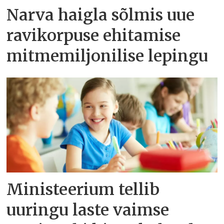
Narva haigla sõlmis uue
ravikorpuse ehitamise
mitmemiljonilise lepingu
Ministeerium tellib
uuringu laste vaimse