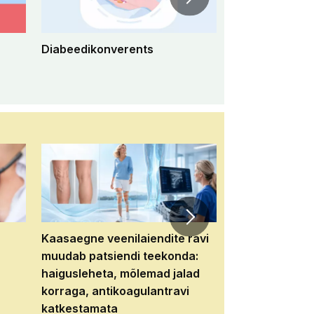
Diabeedikonverents
Peremeditsiini 
konverents 2
Kaasaegne veenilaiendite ravi
Veebiseminar:
muudab patsiendi teekonda:
patsiendi neere
haigusleheta, mõlemad jalad
tema tulevikku
korraga, antikoagulantravi
katkestamata