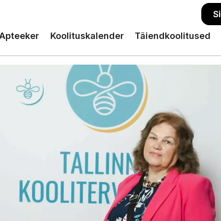
S
Apteeker
Koolituskalender
Täiendkoolitused