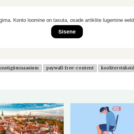
ima. Konto loomine on tasuta, osade artiklite lugemine eel
Sisene
 kunstigümnaasium
paywall-free-content
koolitervishoi