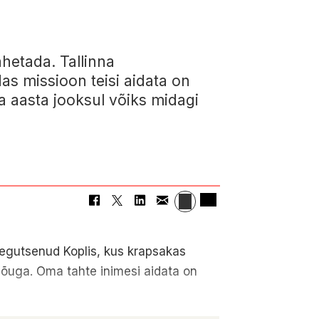
hetada. Tallinna
das missioon teisi aidata on
a aasta jooksul võiks midagi
 tegutsenud Koplis, kus krapsakas
 jõuga. Oma tahte inimesi aidata on