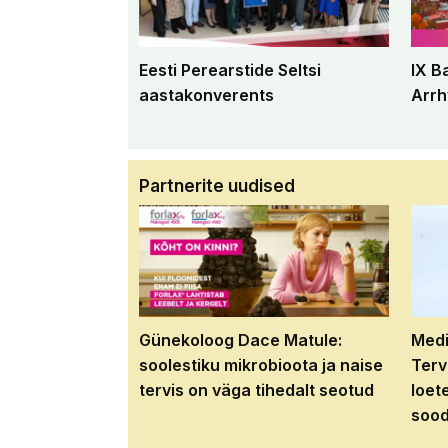
Eesti Perearstide Seltsi
IX B
aastakonverents
Arrh
Partnerite uudised
Günekoloog Dace Matule:
Medi
soolestiku mikrobioota ja naise
Terv
tervis on väga tihedalt seotud
loet
sood