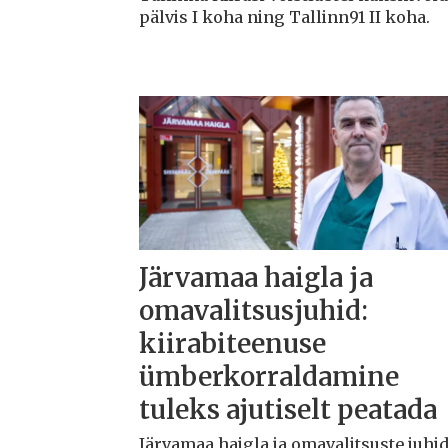
pälvis I koha ning Tallinn91 II koha.
Järvamaa haigla ja
omavalitsusjuhid:
kiirabiteenuse
ümberkorraldamine
tuleks ajutiselt peatada
Järvamaa haigla ja omavalitsuste juhi