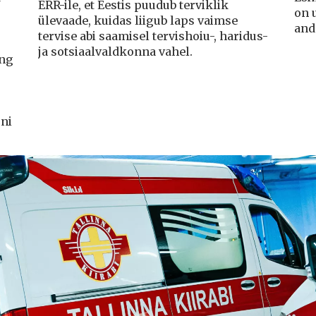
ERR-ile, et Eestis puudub terviklik
on 
ülevaade, kuidas liigub laps vaimse
and
tervise abi saamisel tervishoiu-, haridus-
ja sotsiaalvaldkonna vahel.
ing
ni