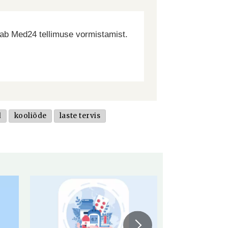
dab Med24 tellimuse vormistamist.
d
kooliõde
laste tervis