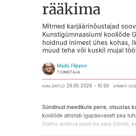
rääkima
Mitmed karjäärinõustajad soovi
Kunstigümnaasiumi kooliõde
G
hoidnud inimest ühes kohas, il
muud teha või kuskil mujal töö
Madis
Filippov
TOIMETAJA
26.05.2026 - 10:00
AVALDATUD
VIIMATI U
Sündinud meedikute perre, otsustas ka
kooliõde abistab igapäevaselt pea tuh
Galina andnud edasi ka oma tütrele, k