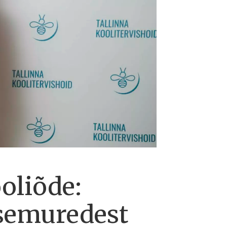
oliõde:
isemuredest