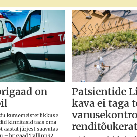
brigaad on
Patsientide L
il
kava ei taga 
vanusekontro
Liidu kutsemeisterlikkuse
adid kinnitasid taas oma
renditõukera
t aastat järjest saavutas
du – brigaad Tallinn92