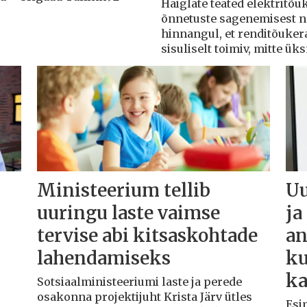
Haiglate teated elektritõ
õnnetuste sagenemisest näi
hinnangul, et renditõuker
sisuliselt toimiv, mitte ü
Ministeerium tellib
Uu
uuringu laste vaimse
ja
tervise abi kitsaskohtade
an
lahendamiseks
ku
ka
Sotsiaalministeeriumi laste ja perede
osakonna projektijuht Krista Järv ütles
d
Esim