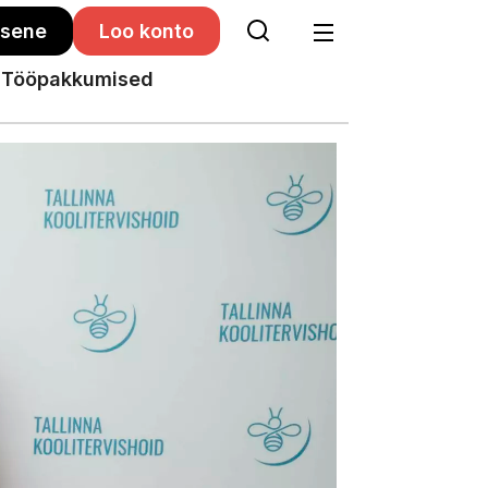
isene
Loo konto
Tööpakkumised