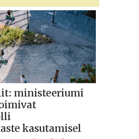
iit: ministeeriumi
toimivat
lli
taste kasutamisel