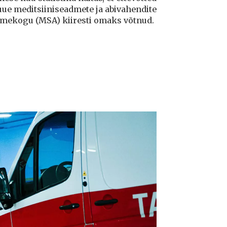
uue meditsiiniseadmete ja abivahendite
mekogu (MSA) kiiresti omaks võtnud.