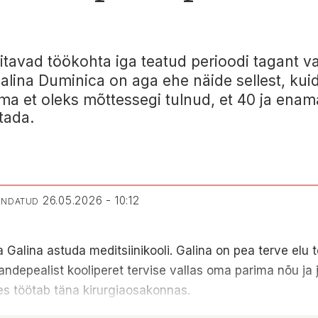
tavad töökohta iga teatud perioodi tagant va
alina Duminica
on aga ehe näide sellest, kui
ma et oleks mõttessegi tulnud, et 40 ja enam
tada.
26.05.2026 - 10:12
UENDATUD
 Galina astuda meditsiinikooli. Galina on pea terve elu
andepealist kooliperet tervise vallas oma parima nõu ja
es töötab täna kirurgiaosakonnas.