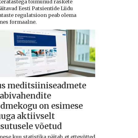
ukeratastega toimunud raskete
tavad Eesti Patsientide Liidu
ataste regulatsioon peab olema
ksnes formaalne.
s meditsiiniseadmete
 abivahendite
dmekogu on esimese
uga aktiivselt
sutusele võetud
ese kuu statistika näitab, et ettevõtted