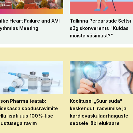
altic Heart Failure and XVI
Tallinna Perearstide Seltsi
ythmias Meeting
sügiskonverents "Kuidas
mõista väsimust?"
son Pharma teatab:
Koolitusel „Suur süda“
isekassa soodusravimite
keskenduti rasvumise ja
ellu lisati uus 100%-lise
kardiovaskulaarhaiguste
ustusega ravim
seosele läbi elukaare