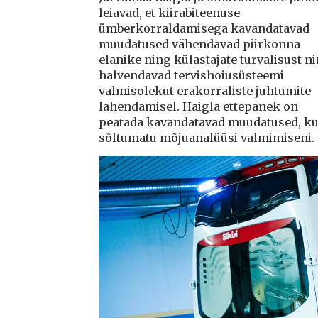
leiavad, et kiirabiteenuse
ümberkorraldamisega kavandatavad
muudatused vähendavad piirkonna
elanike ning külastajate turvalisust n
halvendavad tervishoiusüsteemi
valmisolekut erakorraliste juhtumite
lahendamisel. Haigla ettepanek on
peatada kavandatavad muudatused, ku
sõltumatu mõjuanalüüsi valmimiseni.