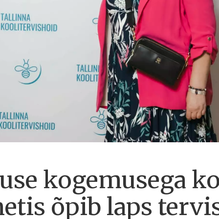
kuse kogemusega ko
etis õpib laps terv