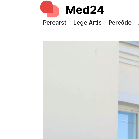
Perearst
Lege Artis
Pereõde