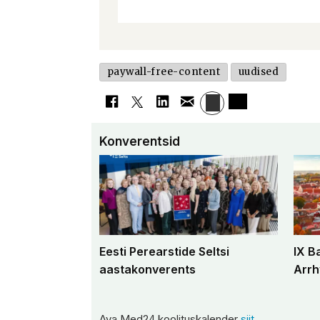
paywall-free-content
uudised
Konverentsid
Eesti Perearstide Seltsi
IX B
aastakonverents
Arrh
Ava Med24 koolituskalender
siit