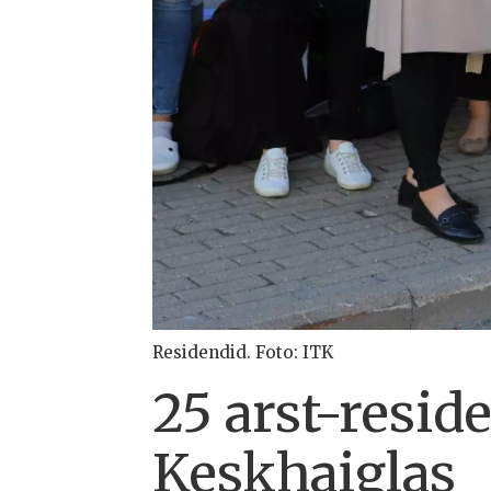
Residendid. Foto: ITK
25 arst-resid
Keskhaiglas