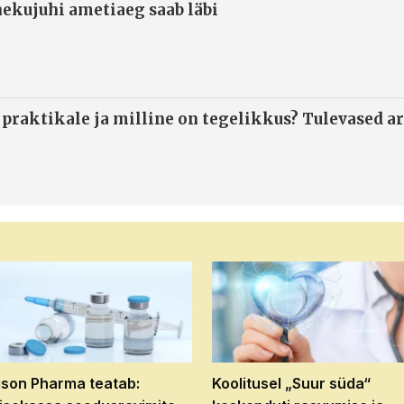
ekujuhi ametiaeg saab läbi
 praktikale ja milline on tegelikkus? Tulevased ar
son Pharma teatab:
Koolitusel „Suur süda“