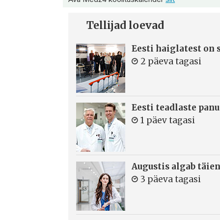
Tellijad loevad
Eesti haiglatest on
2 päeva tagasi
Eesti teadlaste panu
1 päev tagasi
Augustis algab täie
3 päeva tagasi