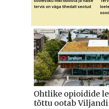
soolestiku mikrobioota ja naise
Terv
tervis on väga tihedalt seotud
loet
sood
Ohtlike opioidide l
tõttu ootab Viljandi