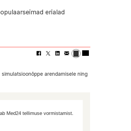
 populaarseimad erialad
ti simulatsioonõppe arendamisele ning
dab Med24 tellimuse vormistamist.