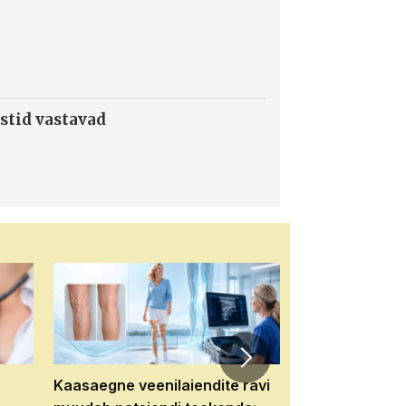
stid vastavad
Kaasaegne veenilaiendite ravi
Veebiseminar: