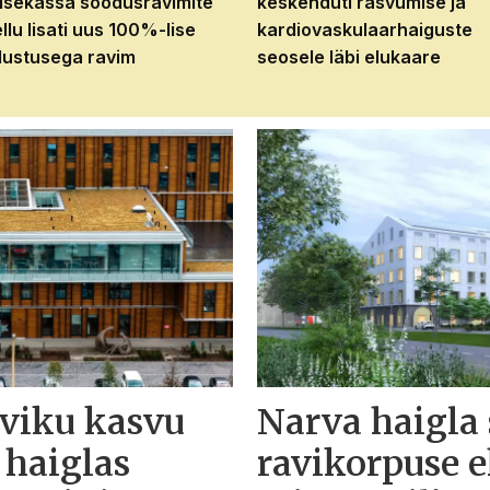
isekassa soodusravimite
keskenduti rasvumise ja
ellu lisati uus 100%-lise
kardiovaskulaarhaiguste
ustusega ravim
seosele läbi elukaare
eviku kasvu
Narva haigla
 haiglas
ravikorpuse 