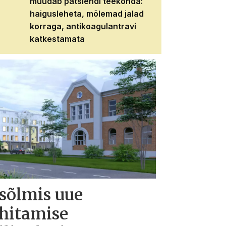
muudab patsiendi teekonda:
patsiendi neere
haigusleheta, mõlemad jalad
tema tulevikku
korraga, antikoagulantravi
katkestamata
 sõlmis uue
ehitamise