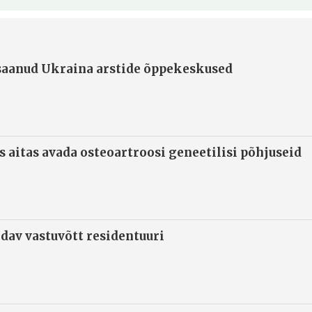
 saanud Ukraina arstide õppekeskused
s aitas avada osteoartroosi geneetilisi põhjuseid
ndav vastuvõtt residentuuri