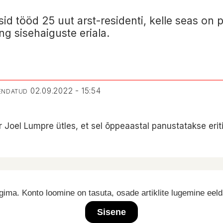
sid tööd 25 uut arst-residenti, kelle seas on
ng sisehaiguste eriala.
02.09.2022 - 15:54
UENDATUD
r Joel Lumpre ütles, et sel õppeaastal panustatakse eri
ima. Konto loomine on tasuta, osade artiklite lugemine eel
Sisene