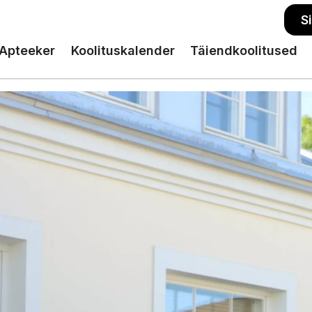
S
Apteeker
Koolituskalender
Täiendkoolitused