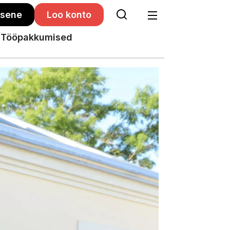
isene
Loo konto
Tööpakkumised