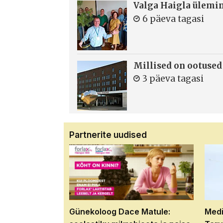
Valga Haigla ülemin
6 päeva tagasi
Millised on ootused
3 päeva tagasi
Partnerite uudised
Günekoloog Dace Matule:
Medi