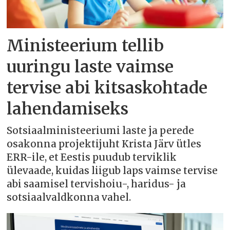
Ministeerium tellib
uuringu laste vaimse
tervise abi kitsaskohtade
lahendamiseks
Sotsiaalministeeriumi laste ja perede
osakonna projektijuht Krista Järv ütles
ERR-ile, et Eestis puudub terviklik
ülevaade, kuidas liigub laps vaimse tervise
abi saamisel tervishoiu-, haridus- ja
sotsiaalvaldkonna vahel.