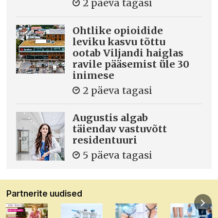
2 päeva tagasi
Ohtlike opioidide
leviku kasvu tõttu
ootab Viljandi haiglas
ravile pääsemist üle 30
inimese
2 päeva tagasi
Augustis algab
täiendav vastuvõtt
residentuuri
5 päeva tagasi
Partnerite uudised