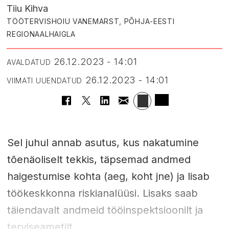
Tiiu Kihva
TÖÖTERVISHOIU VANEMARST, PÕHJA-EESTI
REGIONAALHAIGLA
26.12.2023 - 14:01
AVALDATUD
26.12.2023 - 14:01
VIIMATI UUENDATUD
Sel juhul annab asutus, kus nakatumine
tõenäoliselt tekkis, täpsemad andmed
haigestumise kohta (aeg, koht jne) ja lisab
töökeskkonna riskianalüüsi. Lisaks saab
täiendavalt andmeid tööinspektsioonilt ja
terviseametilt.