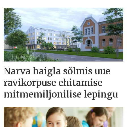
Narva haigla sõlmis uue
ravikorpuse ehitamise
mitmemiljonilise lepingu