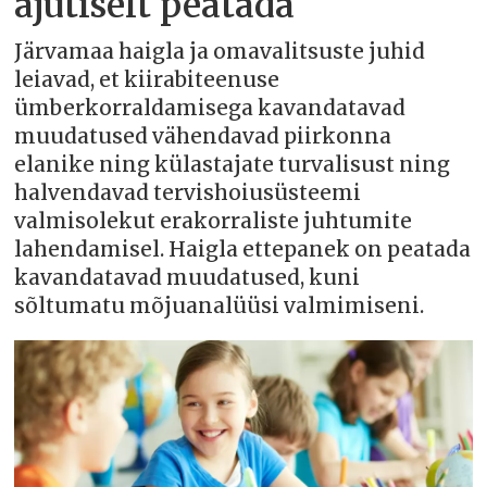
ajutiselt peatada
Järvamaa haigla ja omavalitsuste juhid
leiavad, et kiirabiteenuse
ümberkorraldamisega kavandatavad
muudatused vähendavad piirkonna
elanike ning külastajate turvalisust ning
halvendavad tervishoiusüsteemi
valmisolekut erakorraliste juhtumite
lahendamisel. Haigla ettepanek on peatada
kavandatavad muudatused, kuni
sõltumatu mõjuanalüüsi valmimiseni.