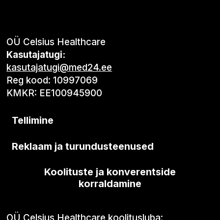
OÜ Celsius Healthcare
Kasutajatugi:
kasutajatugi@med24.ee
Reg kood: 10997069
KMKR: EE100945900
Tellimine
Reklaam ja turundusteenused
Koolituste ja konverentside
korraldamine
OÜ Celsius Healthcare koolitusluba: