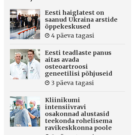
Eesti haiglatest on
saanud Ukraina arstide
õppekeskused
4 päeva tagasi
Eesti teadlaste panus
aitas avada
osteoartroosi
geneetilisi põhjuseid
3 päeva tagasi
Kliinikumi
intensiivravi
osakonnad alustasid
teekonda rohelisema
ravikeskkonna poole