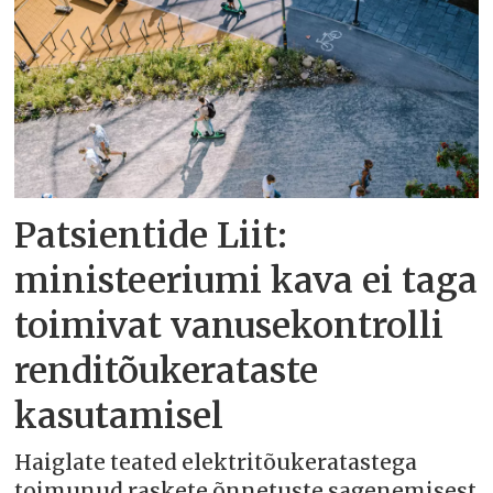
Patsientide Liit:
ministeeriumi kava ei taga
toimivat vanusekontrolli
renditõukerataste
kasutamisel
Haiglate teated elektritõukeratastega
toimunud raskete õnnetuste sagenemisest