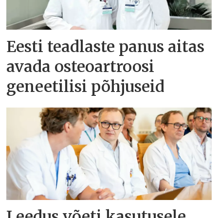
Eesti teadlaste panus aitas
avada osteoartroosi
geneetilisi põhjuseid
Leedus võeti kasutusele