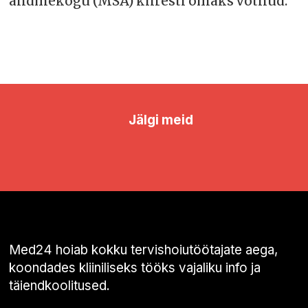
andmekogu (MSA) kiiresti omaks võtnud.
Jälgi meid
Med24 hoiab kokku tervishoiutöötajate aega,
koondades kliiniliseks tööks vajaliku info ja
täiendkoolitused.