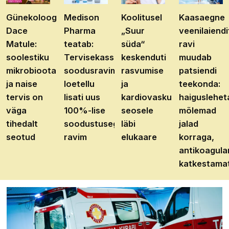
Günekoloog
Medison
Koolitusel
Kaasaegne
Dace
Pharma
„Suur
veenilaiendi
Matule:
teatab:
süda“
ravi
soolestiku
Tervisekassa
keskenduti
muudab
mikrobioota
soodusravimite
rasvumise
patsiendi
ja naise
loetellu
ja
teekonda:
tervis on
lisati uus
kardiovaskulaarhaiguste
haiguslehet
väga
100%-lise
seosele
mõlemad
tihedalt
soodustusega
läbi
jalad
seotud
ravim
elukaare
korraga,
antikoagula
katkestama