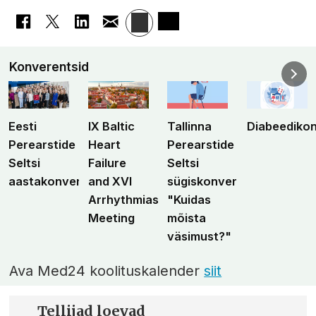
Konverentsid
Eesti
IX Baltic
Tallinna
Diabeediko
Perearstide
Heart
Perearstide
Seltsi
Failure
Seltsi
aastakonverents
and XVI
sügiskonverents
Arrhythmias
"Kuidas
Meeting
mõista
väsimust?"
Ava Med24 koolituskalender
siit
Tellijad loevad