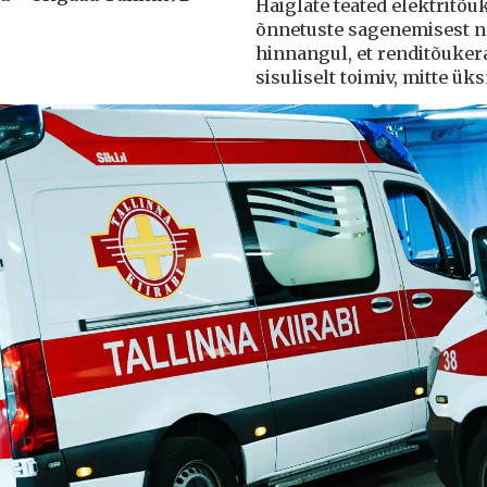
Haiglate teated elektritõ
õnnetuste sagenemisest näi
hinnangul, et renditõuker
sisuliselt toimiv, mitte ü