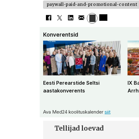
paywall-paid-and-promotional-content
Konverentsid
Eesti Perearstide Seltsi
IX B
aastakonverents
Arrh
Ava Med24 koolituskalender
siit
Tellijad loevad