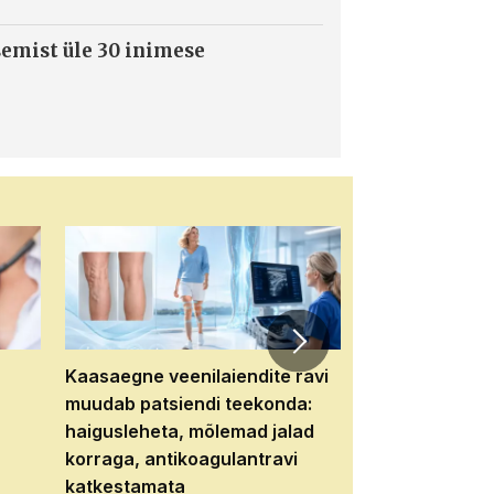
semist üle 30 inimese
Kaasaegne veenilaiendite ravi
Veebiseminar:
muudab patsiendi teekonda:
patsiendi neere
haigusleheta, mõlemad jalad
tema tulevikku
korraga, antikoagulantravi
katkestamata