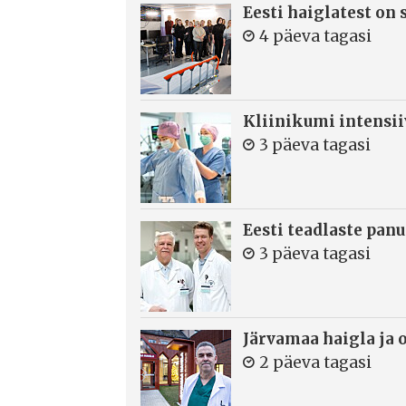
Eesti haiglatest on
4 päeva tagasi
Kliinikumi intensi
3 päeva tagasi
Eesti teadlaste panu
3 päeva tagasi
Järvamaa haigla ja 
2 päeva tagasi