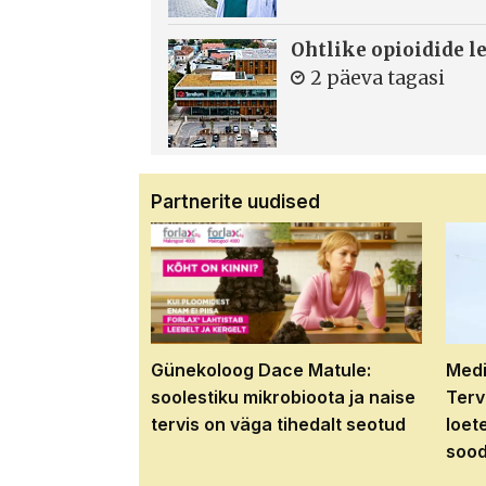
Ohtlike opioidide le
2 päeva tagasi
Partnerite uudised
Günekoloog Dace Matule:
Medi
soolestiku mikrobioota ja naise
Terv
tervis on väga tihedalt seotud
loet
sood