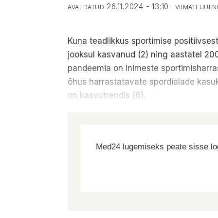
26.11.2024 - 13:10
AVALDATUD
VIIMATI UUE
Kuna teadlikkus sportimise positiivses
jooksul kasvanud (2) ning aastatel 2
pandeemia on inimeste sportimisharras
õhus harrastatavate spordialade kasuk
on kasvutrendis (6).
Med24 lugemiseks peate sisse log