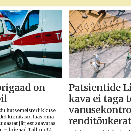
brigaad on
Patsientide L
il
kava ei taga 
vanusekontro
Liidu kutsemeisterlikkuse
adid kinnitasid taas oma
renditõukera
t aastat järjest saavutas
du – brigaad Tallinn92