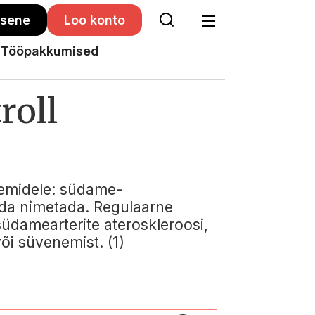
isene
Loo konto
Tööpakkumised
roll
eemidele: südame-
ida nimetada. Regulaarne
 südamearterite ateroskleroosi,
või süvenemist. (1)