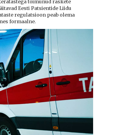
ukeratastega toimunud raskete
tavad Eesti Patsientide Liidu
ataste regulatsioon peab olema
ksnes formaalne.