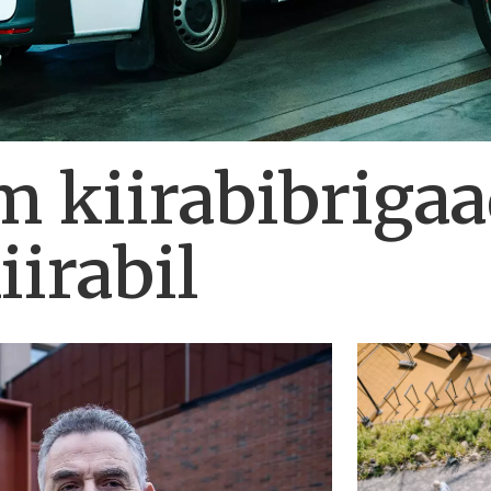
m kiirabibrigaa
iirabil