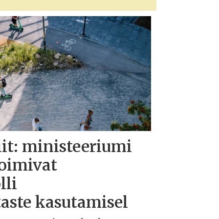
iit: ministeeriumi
toimivat
lli
taste kasutamisel