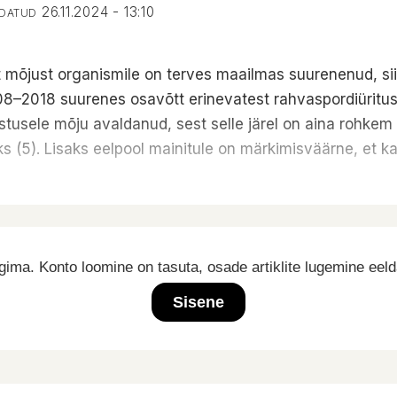
26.11.2024 - 13:10
NDATUD
t mõjust organismile on terves maailmas suurenenud, sii
008–2018 suurenes osavõtt erinevatest rahvaspordiüritu
tusele mõju avaldanud, sest selle järel on aina rohkem 
s (5). Lisaks eelpool mainitule on märkimisväärne, et k
ima. Konto loomine on tasuta, osade artiklite lugemine eel
Sisene