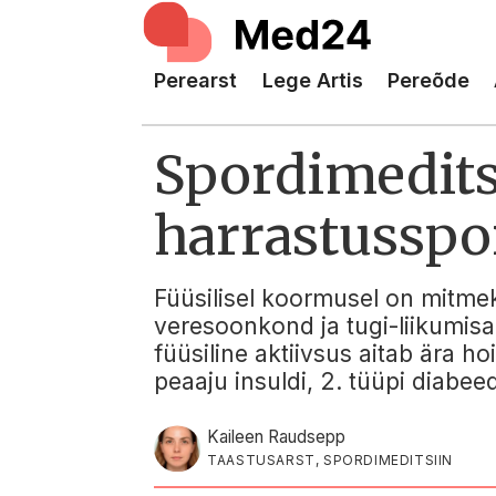
Perearst
Lege Artis
Pereõde
Spordimeditsi
harrastusspor
Füüsilisel koormusel on mitme
veresoonkond ja tugi-liikumis
füüsiline aktiivsus aitab ära h
peaaju insuldi, 2. tüüpi diabee
Kaileen Raudsepp
TAASTUSARST, SPORDIMEDITSIIN