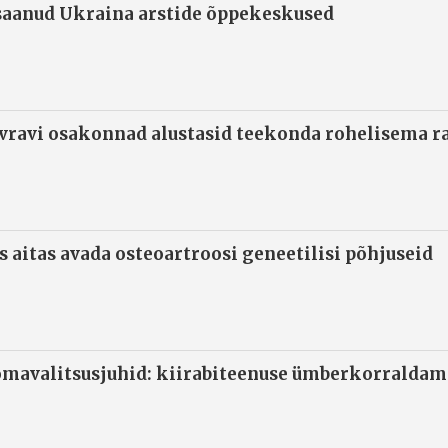
 saanud Ukraina arstide õppekeskused
ivravi osakonnad alustasid teekonda rohelisema 
s aitas avada osteoartroosi geneetilisi põhjuseid
omavalitsusjuhid: kiirabiteenuse ümberkorraldami