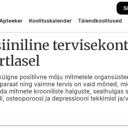
S
Apteeker
Koolituskalender
Täiendkoolitused
iniline tervisekont
tlasel
külgne positiivne mõju mitmetele organsüst
aparaat ning vaimne tervis on vaid mõned, m
oida mitmete krooniliste haiguste, sealhulgas
di, osteoporoosi ja depressiooni tekkimist ja/