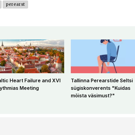
perearst
altic Heart Failure and XVI
Tallinna Perearstide Seltsi
ythmias Meeting
sügiskonverents "Kuidas
mõista väsimust?"