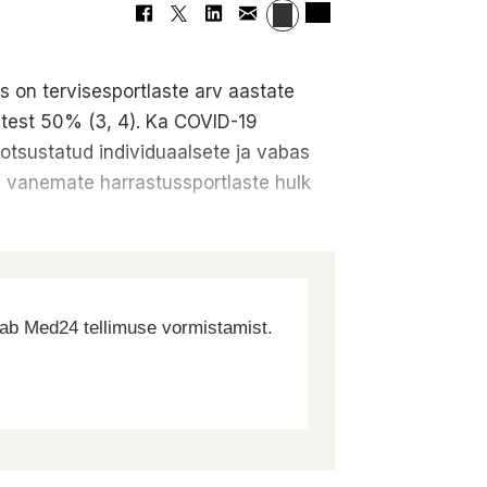
s on tervisesportlaste arv aastate
stest 50% (3, 4). Ka COVID-19
otsustatud individuaalsete ja vabas
a vanemate harrastussportlaste hulk
dab Med24 tellimuse vormistamist.