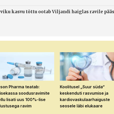
viku kasvu tõttu ootab Viljandi haiglas ravile pää
son Pharma teatab:
Koolitusel „Suur süda“
isekassa soodusravimite
keskenduti rasvumise ja
ellu lisati uus 100%-lise
kardiovaskulaarhaiguste
ustusega ravim
seosele läbi elukaare