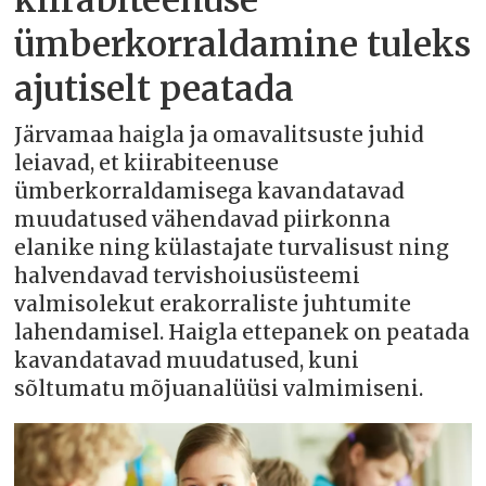
kiirabiteenuse
ümberkorraldamine tuleks
ajutiselt peatada
Järvamaa haigla ja omavalitsuste juhid
leiavad, et kiirabiteenuse
ümberkorraldamisega kavandatavad
muudatused vähendavad piirkonna
elanike ning külastajate turvalisust ning
halvendavad tervishoiusüsteemi
valmisolekut erakorraliste juhtumite
lahendamisel. Haigla ettepanek on peatada
kavandatavad muudatused, kuni
sõltumatu mõjuanalüüsi valmimiseni.