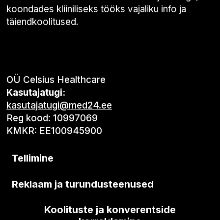
koondades kliiniliseks tööks vajaliku info ja
täiendkoolitused.
OÜ Celsius Healthcare
Kasutajatugi:
kasutajatugi@med24.ee
Reg kood: 10997069
KMKR: EE100945900
Tellimine
Reklaam ja turundusteenused
Koolituste ja konverentside