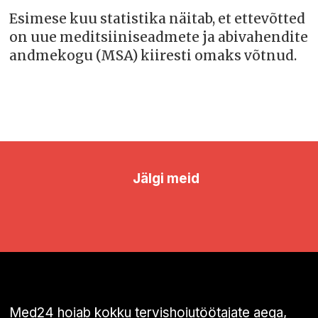
Esimese kuu statistika näitab, et ettevõtted
on uue meditsiiniseadmete ja abivahendite
andmekogu (MSA) kiiresti omaks võtnud.
Jälgi meid
Med24 hoiab kokku tervishoiutöötajate aega,