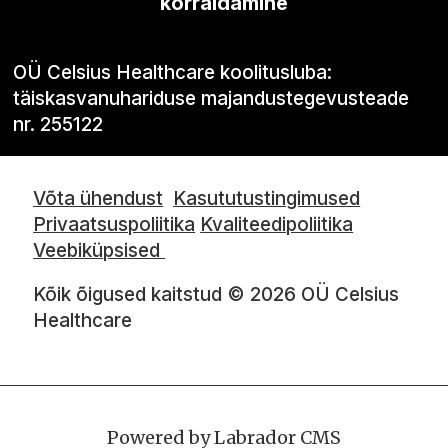
korraldamine
OÜ Celsius Healthcare koolitusluba:
täiskasvanuhariduse majandustegevusteade
nr. 255122
Võta ühendust
Kasututustingimused
Privaatsuspoliitika
Kvaliteedipoliitika
Veebiküpsised
Kõik õigused kaitstud © 2026 OÜ Celsius
Healthcare
Powered by Labrador CMS