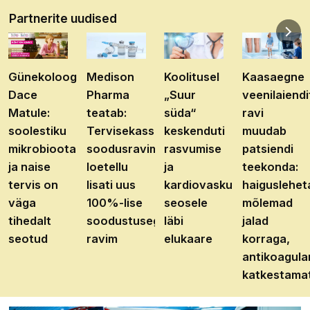
Partnerite uudised
Günekoloog
Medison
Koolitusel
Kaasaegne
Dace
Pharma
„Suur
veenilaiendi
Matule:
teatab:
süda“
ravi
soolestiku
Tervisekassa
keskenduti
muudab
mikrobioota
soodusravimite
rasvumise
patsiendi
ja naise
loetellu
ja
teekonda:
tervis on
lisati uus
kardiovaskulaarhaiguste
haiguslehet
väga
100%-lise
seosele
mõlemad
tihedalt
soodustusega
läbi
jalad
seotud
ravim
elukaare
korraga,
antikoagula
katkestama