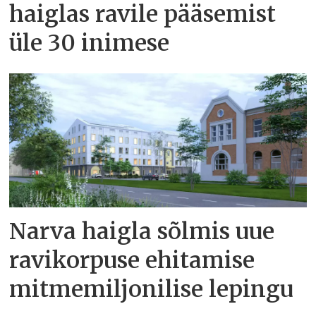
haiglas ravile pääsemist
üle 30 inimese
Narva haigla sõlmis uue
ravikorpuse ehitamise
mitmemiljonilise lepingu