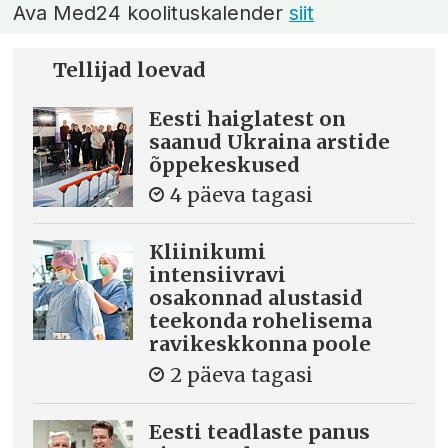
Ava Med24 koolituskalender
siit
Tellijad loevad
Eesti haiglatest on
saanud Ukraina arstide
õppekeskused
4 päeva tagasi
Kliinikumi
intensiivravi
osakonnad alustasid
teekonda rohelisema
ravikeskkonna poole
2 päeva tagasi
Eesti teadlaste panus