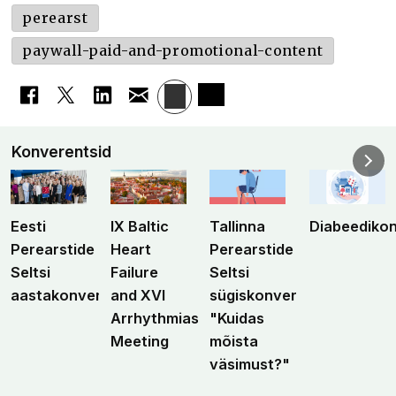
perearst
paywall-paid-and-promotional-content
Konverentsid
Eesti
IX Baltic
Tallinna
Diabeediko
Perearstide
Heart
Perearstide
Seltsi
Failure
Seltsi
aastakonverents
and XVI
sügiskonverents
Arrhythmias
"Kuidas
Meeting
mõista
väsimust?"