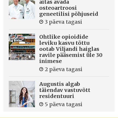
aitas avada
osteoartroosi
geneetilisi põhjuseid
3 päeva tagasi
Ohtlike opioidide
leviku kasvu tõttu
ootab Viljandi haiglas
ravile pääsemist üle 30
inimese
2 päeva tagasi
Augustis algab
täiendav vastuvõtt
residentuuri
5 päeva tagasi