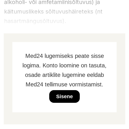
alkoholi- või amfetamiinisõltuvus) ja
käitumuslikeks sõltuvushäireteks (nt
hasartmängusõltuvus).
Med24 lugemiseks peate sisse
logima. Konto loomine on tasuta,
osade artiklite lugemine eeldab
Med24 tellimuse vormistamist.
Sisene