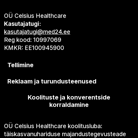
OÜ Celsius Healthcare
Kasutajatugi:
kasutajatugi@med24.ee
Reg kood: 10997069
KMKR: EE100945900
Tellimine
Reklaam ja turundusteenused
Koolituste ja konverentside
korraldamine
OÜ Celsius Healthcare koolitusluba:
täiskasvanuhariduse majandustegevusteade