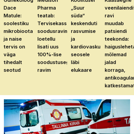
Dace
Pharma
„Suur
veenilaiendi
Matule:
teatab:
süda“
ravi
soolestiku
Tervisekassa
keskenduti
muudab
mikrobioota
soodusravimite
rasvumise
patsiendi
ja naise
loetellu
ja
teekonda:
tervis on
lisati uus
kardiovaskulaarhaiguste
haiguslehet
väga
100%-lise
seosele
mõlemad
tihedalt
soodustusega
läbi
jalad
seotud
ravim
elukaare
korraga,
antikoagula
katkestama