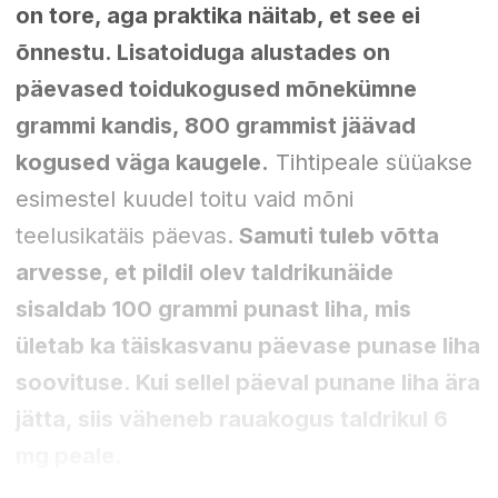
on tore, aga praktika näitab, et see ei
õnnestu. Lisatoiduga alustades on
päevased toidukogused mõnekümne
grammi kandis, 800 grammist jäävad
kogused väga kaugele.
Tihtipeale süüakse
esimestel kuudel toitu vaid mõni
teelusikatäis päevas.
Samuti tuleb võtta
arvesse, et pildil olev taldrikunäide
sisaldab 100 grammi punast liha, mis
ületab ka täiskasvanu päevase punase liha
soovituse. Kui sellel päeval punane liha ära
jätta, siis väheneb rauakogus taldrikul 6
mg peale.