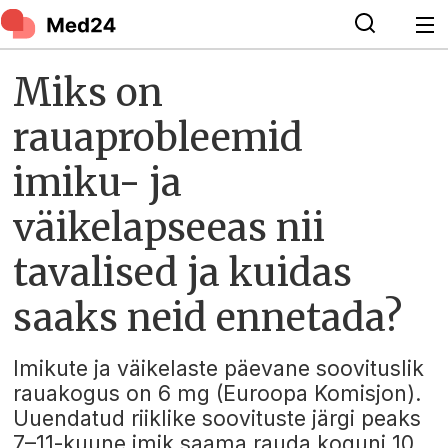
Miks on
rauaprobleemid
imiku- ja
väikelapseeas nii
tavalised ja kuidas
saaks neid ennetada?
Imikute ja väikelaste päevane soovituslik
rauakogus on 6 mg (Euroopa Komisjon).
Uuendatud riiklike soovituste järgi peaks
7–11-kuune imik saama rauda koguni 10