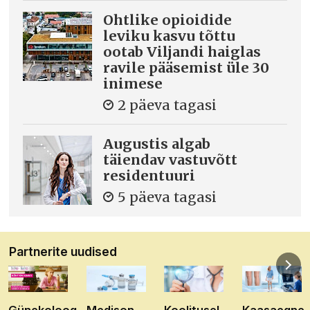
Ohtlike opioidide
leviku kasvu tõttu
ootab Viljandi haiglas
ravile pääsemist üle 30
inimese
2 päeva tagasi
Augustis algab
täiendav vastuvõtt
residentuuri
5 päeva tagasi
Partnerite uudised
Günekoloog
Medison
Koolitusel
Kaasaegne