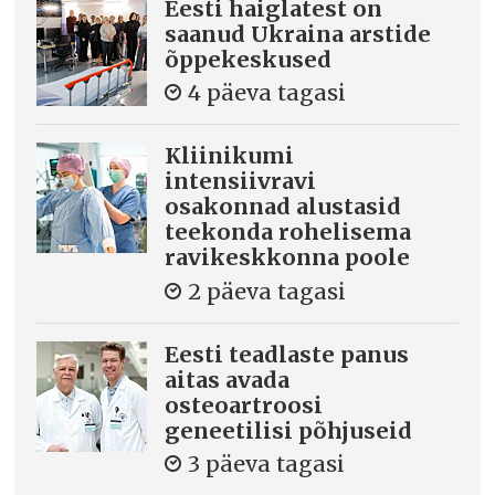
Eesti haiglatest on
saanud Ukraina arstide
õppekeskused
4 päeva tagasi
Kliinikumi
intensiivravi
osakonnad alustasid
teekonda rohelisema
ravikeskkonna poole
2 päeva tagasi
Eesti teadlaste panus
aitas avada
osteoartroosi
geneetilisi põhjuseid
3 päeva tagasi