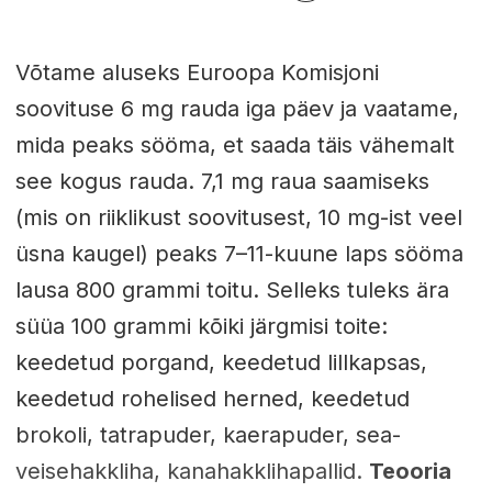
Võtame aluseks Euroopa Komisjoni
soovituse 6 mg rauda iga päev ja vaatame,
mida peaks sööma, et saada täis vähemalt
see kogus rauda. 7,1 mg raua saamiseks
(mis on riiklikust soovitusest, 10 mg-ist veel
üsna kaugel) peaks 7–11-kuune laps sööma
lausa 800 grammi toitu. Selleks tuleks ära
süüa 100 grammi kõiki järgmisi toite:
keedetud porgand, keedetud lillkapsas,
keedetud rohelised herned, keedetud
brokoli, tatrapuder, kaerapuder, sea-
veisehakkliha, kanahakklihapallid.
Teooria