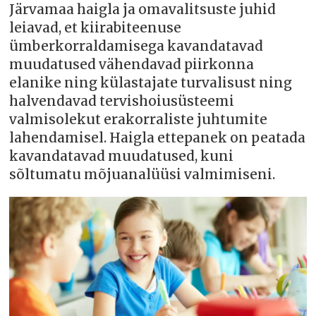
Järvamaa haigla ja omavalitsuste juhid
leiavad, et kiirabiteenuse
ümberkorraldamisega kavandatavad
muudatused vähendavad piirkonna
elanike ning külastajate turvalisust ning
halvendavad tervishoiusüsteemi
valmisolekut erakorraliste juhtumite
lahendamisel. Haigla ettepanek on peatada
kavandatavad muudatused, kuni
sõltumatu mõjuanalüüsi valmimiseni.