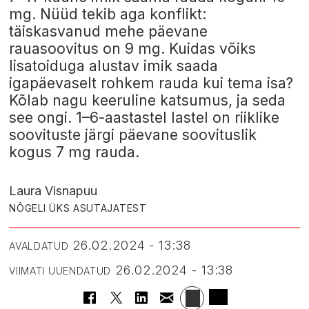
mg. Nüüd tekib aga konflikt:
täiskasvanud mehe päevane
rauasoovitus on 9 mg. Kuidas võiks
lisatoiduga alustav imik saada
igapäevaselt rohkem rauda kui tema isa?
Kõlab nagu keeruline katsumus, ja seda
see ongi. 1–6-aastastel lastel on riiklike
soovituste järgi päevane soovituslik
kogus 7 mg rauda.
Laura Visnapuu
NÔGELI ÜKS ASUTAJATEST
26.02.2024 - 13:38
AVALDATUD
26.02.2024 - 13:38
VIIMATI UUENDATUD