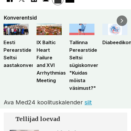
Konverentsid
Eesti
IX Baltic
Tallinna
Diabeediko
Perearstide
Heart
Perearstide
Seltsi
Failure
Seltsi
aastakonverents
and XVI
sügiskonverents
Arrhythmias
"Kuidas
Meeting
mõista
väsimust?"
Ava Med24 koolituskalender
siit
Tellijad loevad