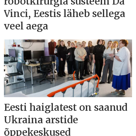
robotkirurgia süsteem Da
Vinci, Eestis läheb sellega
veel aega
Eesti haiglatest on saanud
Ukraina arstide
õppekeskused