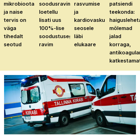
mikrobioota
soodusravimite
rasvumise
patsiendi
ja naise
loetellu
ja
teekonda:
tervis on
lisati uus
kardiovaskulaarhaiguste
haiguslehet
väga
100%-lise
seosele
mõlemad
tihedalt
soodustusega
läbi
jalad
seotud
ravim
elukaare
korraga,
antikoagula
katkestama