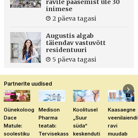
ravile pääsemist üle 30
inimese
2 päeva tagasi
Augustis algab
täiendav vastuvõtt
residentuuri
5 päeva tagasi
Partnerite uudised
Günekoloog
Medison
Koolitusel
Kaasaegne
Dace
Pharma
„Suur
veenilaiendi
Matule:
teatab:
süda“
ravi
soolestiku
Tervisekassa
keskenduti
muudab