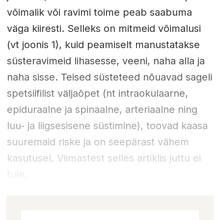
võimalik või ravimi toime peab saabuma
väga kiiresti. Selleks on mitmeid võimalusi
(vt joonis 1), kuid peamiselt manustatakse
süsteravimeid lihasesse, veeni, naha alla ja
naha sisse. Teised süsteteed nõuavad sageli
spetsiifilist väljaõpet (nt intraokulaarne,
epiduraalne ja spinaalne, arteriaalne ning
luu- ja liigsesisene süstimine), toovad kaasa
suuremaid riske ja on seepärast vähem
kasutusel. Viimastest selles artiklis juttu ei
tule.