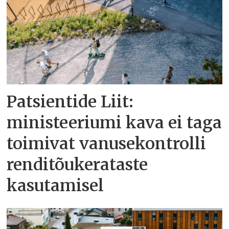
Patsientide Liit:
ministeeriumi kava ei taga
toimivat vanusekontrolli
renditõukerataste
kasutamisel