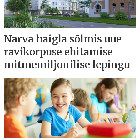
Narva haigla sõlmis uue
ravikorpuse ehitamise
mitmemiljonilise lepingu