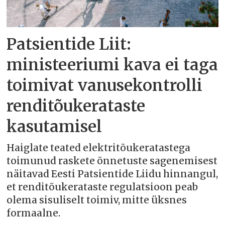
Patsientide Liit:
ministeeriumi kava ei taga
toimivat vanusekontrolli
renditõukerataste
kasutamisel
Haiglate teated elektritõukeratastega
toimunud raskete õnnetuste sagenemisest
näitavad Eesti Patsientide Liidu hinnangul,
et renditõukerataste regulatsioon peab
olema sisuliselt toimiv, mitte üksnes
formaalne.