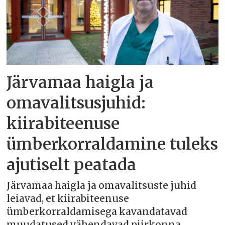
Järvamaa haigla ja
omavalitsusjuhid:
kiirabiteenuse
ümberkorraldamine tuleks
ajutiselt peatada
Järvamaa haigla ja omavalitsuste juhid
leiavad, et kiirabiteenuse
ümberkorraldamisega kavandatavad
muudatused vähendavad piirkonna