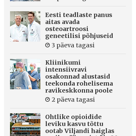
Eesti teadlaste panus
aitas avada
osteoartroosi
geneetilisi põhjuseid
3 päeva tagasi
Kliinikumi
intensiivravi
osakonnad alustasid
teekonda rohelisema
ravikeskkonna poole
2 päeva tagasi
Ohtlike opioidide
leviku kasvu tõttu
ootab Viljandi haiglas