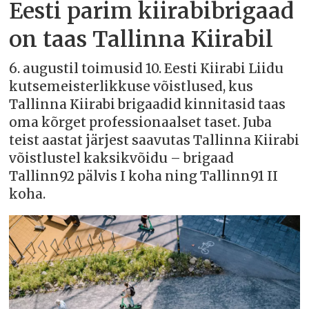
Eesti parim kiirabibrigaad
on taas Tallinna Kiirabil
6. augustil toimusid 10. Eesti Kiirabi Liidu
kutsemeisterlikkuse võistlused, kus
Tallinna Kiirabi brigaadid kinnitasid taas
oma kõrget professionaalset taset. Juba
teist aastat järjest saavutas Tallinna Kiirabi
võistlustel kaksikvõidu – brigaad
Tallinn92 pälvis I koha ning Tallinn91 II
koha.