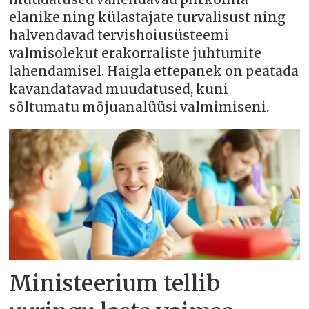
elanike ning külastajate turvalisust ning
halvendavad tervishoiusüsteemi
valmisolekut erakorraliste juhtumite
lahendamisel. Haigla ettepanek on peatada
kavandatavad muudatused, kuni
sõltumatu mõjuanalüüsi valmimiseni.
Ministeerium tellib