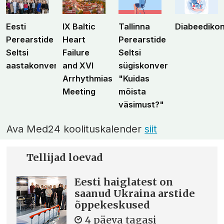
Eesti
IX Baltic
Tallinna
Diabeediko
Perearstide
Heart
Perearstide
Seltsi
Failure
Seltsi
aastakonverents
and XVI
sügiskonverents
Arrhythmias
"Kuidas
Meeting
mõista
väsimust?"
Ava Med24 koolituskalender
siit
Tellijad loevad
Eesti haiglatest on
saanud Ukraina arstide
õppekeskused
4 päeva tagasi