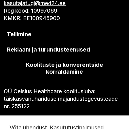
kasutajatugi@med24.ee
Reg kood: 10997069
KMKR: EE100945900
Tellimine
Reklaam ja turundusteenused
Koolituste ja konverentside
korraldamine
OÜ Celsius Healthcare koolitusluba:
täiskasvanuhariduse majandustegevusteade
nr. 255122
Võta ühendust
Kasututustingimused