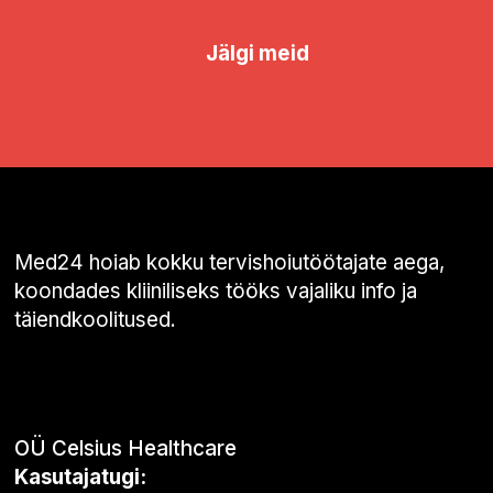
Jälgi meid
Med24 hoiab kokku tervishoiutöötajate aega,
koondades kliiniliseks tööks vajaliku info ja
täiendkoolitused.
OÜ Celsius Healthcare
Kasutajatugi: