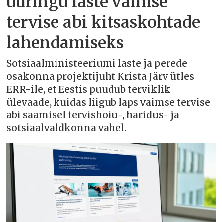
uuringu laste vaimse
tervise abi kitsaskohtade
lahendamiseks
Sotsiaalministeeriumi laste ja perede
osakonna projektijuht Krista Järv ütles
ERR-ile, et Eestis puudub terviklik
ülevaade, kuidas liigub laps vaimse tervise
abi saamisel tervishoiu-, haridus- ja
sotsiaalvaldkonna vahel.