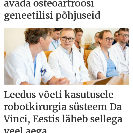
avada osteoartroosi
geneetilisi põhjuseid
Leedus võeti kasutusele
robotkirurgia süsteem Da
Vinci, Eestis läheb sellega
veel aega