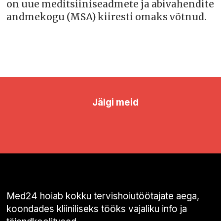
on uue meditsiiniseadmete ja abivahendite
andmekogu (MSA) kiiresti omaks võtnud.
Jälgi meid
Med24 hoiab kokku tervishoiutöötajate aega,
koondades kliiniliseks tööks vajaliku info ja