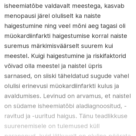
isheemiatõbe valdavalt meestega, kasvab
menopausi järel oluliselt ka naiste
haigestumine ning veel mõni aeg tagasi oli
müokardiinfarkti haigestumise korral naiste
suremus märkimisväärselt suurem kui
meestel. Kuigi haigestumine ja riskifaktorid
võivad olla meestel ja naistel üpris
sarnased, on siiski täheldatud sugude vahel
olulisi erinevusi müokardiinfarkti kulus ja
avaldumises. Levinud on arvamus, et naistel
on südame isheemiatõbi aladiagnoositud, -
ravitud ja -uuritud haigus. Tänu teadlikkuse
suurenemisele on tulemused küll