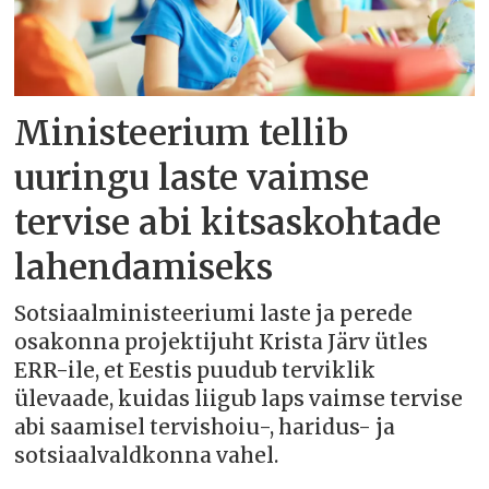
Ministeerium tellib
uuringu laste vaimse
tervise abi kitsaskohtade
lahendamiseks
Sotsiaalministeeriumi laste ja perede
osakonna projektijuht Krista Järv ütles
ERR-ile, et Eestis puudub terviklik
ülevaade, kuidas liigub laps vaimse tervise
abi saamisel tervishoiu-, haridus- ja
sotsiaalvaldkonna vahel.