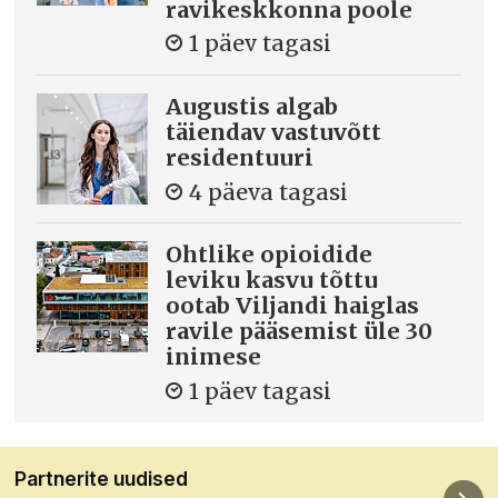
ravikeskkonna poole
1 päev tagasi
Augustis algab
täiendav vastuvõtt
residentuuri
4 päeva tagasi
Ohtlike opioidide
leviku kasvu tõttu
ootab Viljandi haiglas
ravile pääsemist üle 30
inimese
1 päev tagasi
Partnerite uudised