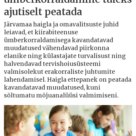
ajutiselt peatada
Järvamaa haigla ja omavalitsuste juhid
leiavad, et kiirabiteenuse
ümberkorraldamisega kavandatavad
muudatused vähendavad piirkonna
elanike ning külastajate turvalisust ning
halvendavad tervishoiusüsteemi
valmisolekut erakorraliste juhtumite
lahendamisel. Haigla ettepanek on peatada
kavandatavad muudatused, kuni
sõltumatu mõjuanalüüsi valmimiseni.