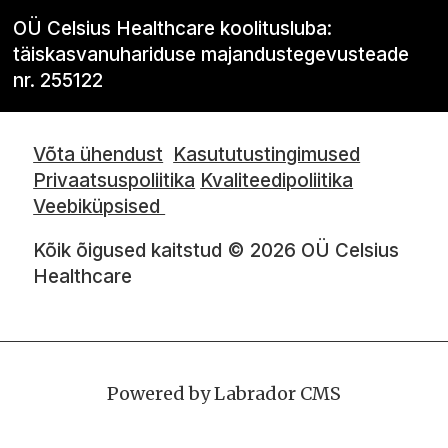
OÜ Celsius Healthcare koolitusluba:
täiskasvanuhariduse majandustegevusteade
nr. 255122
Võta ühendust
Kasututustingimused
Privaatsuspoliitika
Kvaliteedipoliitika
Veebiküpsised
Kõik õigused kaitstud © 2026 OÜ Celsius
Healthcare
Powered by Labrador CMS