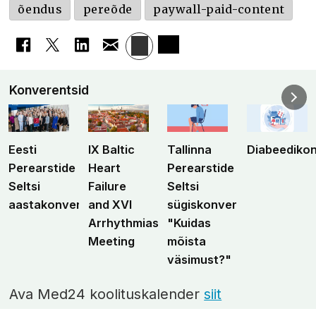
õendus
pereõde
paywall-paid-content
Konverentsid
Eesti
IX Baltic
Tallinna
Diabeediko
Perearstide
Heart
Perearstide
Seltsi
Failure
Seltsi
aastakonverents
and XVI
sügiskonverents
Arrhythmias
"Kuidas
Meeting
mõista
väsimust?"
Ava Med24 koolituskalender
siit