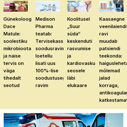
Günekoloog
Medison
Koolitusel
Kaasaegne
Dace
Pharma
„Suur
veenilaiendi
Matule:
teatab:
süda“
ravi
soolestiku
Tervisekassa
keskenduti
muudab
mikrobioota
soodusravimite
rasvumise
patsiendi
ja naise
loetellu
ja
teekonda:
tervis on
lisati uus
kardiovaskulaarhaiguste
haiguslehet
väga
100%-lise
seosele
mõlemad
tihedalt
soodustusega
läbi
jalad
seotud
ravim
elukaare
korraga,
antikoagula
katkestama