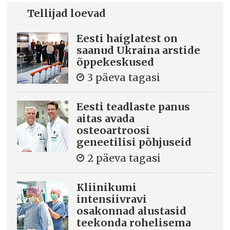
Tellijad loevad
Eesti haiglatest on
saanud Ukraina arstide
õppekeskused
3 päeva tagasi
Eesti teadlaste panus
aitas avada
osteoartroosi
geneetilisi põhjuseid
2 päeva tagasi
Kliinikumi
intensiivravi
osakonnad alustasid
teekonda rohelisema