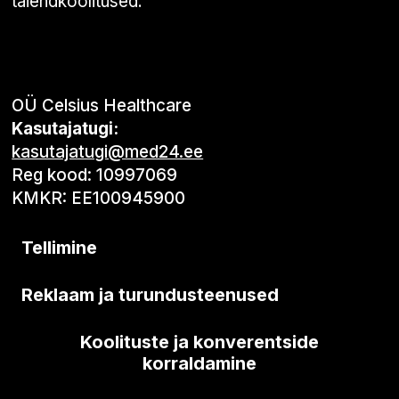
täiendkoolitused.
OÜ Celsius Healthcare
Kasutajatugi:
kasutajatugi@med24.ee
Reg kood: 10997069
KMKR: EE100945900
Tellimine
Reklaam ja turundusteenused
Koolituste ja konverentside
korraldamine