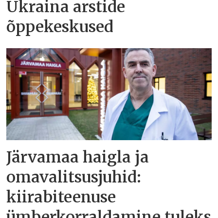
Ukraina arstide
õppekeskused
Järvamaa haigla ja
omavalitsusjuhid:
kiirabiteenuse
ümberkorraldamine tuleks