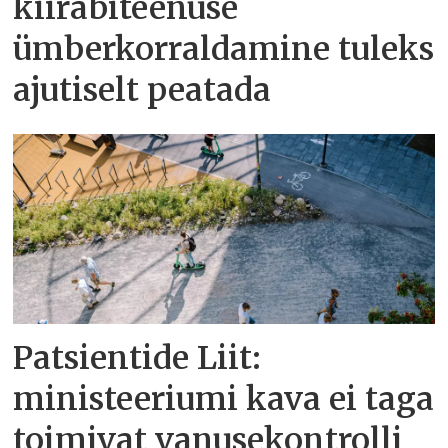
kiirabiteenuse
ümberkorraldamine tuleks
ajutiselt peatada
Patsientide Liit:
ministeeriumi kava ei taga
toimivat vanusekontrolli