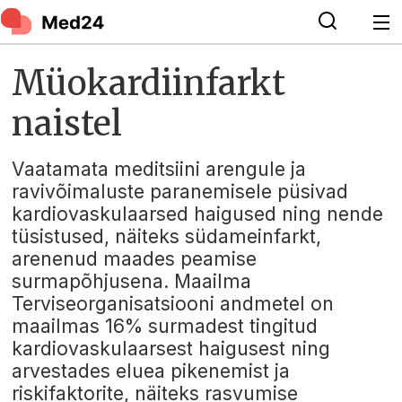
Müokardiinfarkt
naistel
Vaatamata meditsiini arengule ja
ravivõimaluste paranemisele püsivad
kardiovaskulaarsed haigused ning nende
tüsistused, näiteks südameinfarkt,
arenenud maades peamise
surmapõhjusena. Maailma
Terviseorganisatsiooni andmetel on
maailmas 16% surmadest tingitud
kardiovaskulaarsest haigusest ning
arvestades eluea pikenemist ja
riskifaktorite, näiteks rasvumise