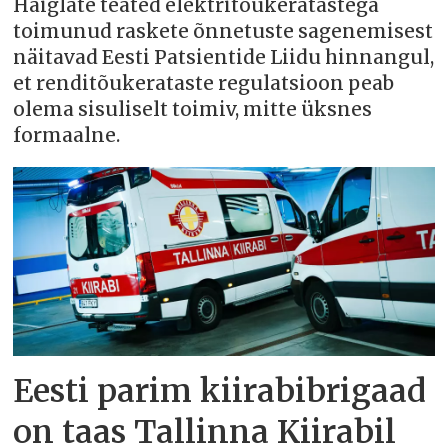
Haiglate teated elektritõukeratastega
toimunud raskete õnnetuste sagenemisest
näitavad Eesti Patsientide Liidu hinnangul,
et renditõukerataste regulatsioon peab
olema sisuliselt toimiv, mitte üksnes
formaalne.
Eesti parim kiirabibrigaad
on taas Tallinna Kiirabil