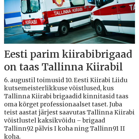
Eesti parim kiirabibrigaad
on taas Tallinna Kiirabil
6. augustil toimusid 10. Eesti Kiirabi Liidu
kutsemeisterlikkuse võistlused, kus
Tallinna Kiirabi brigaadid kinnitasid taas
oma kõrget professionaalset taset. Juba
teist aastat järjest saavutas Tallinna Kiirabi
võistlustel kaksikvõidu – brigaad
Tallinn92 pälvis I koha ning Tallinn91 II
koha.