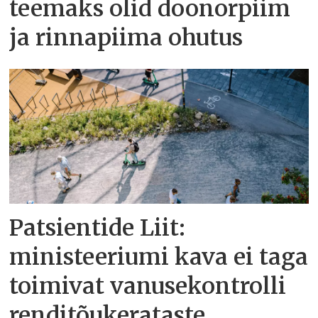
teemaks olid doonorpiim
ja rinnapiima ohutus
Patsientide Liit:
ministeeriumi kava ei taga
toimivat vanusekontrolli
renditõukerataste