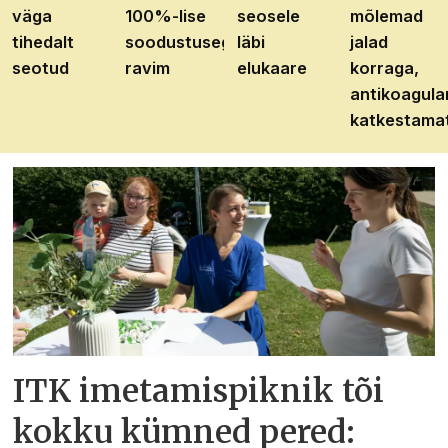
väga
100%-lise
seosele
mõlemad
tihedalt
soodustusega
läbi
jalad
seotud
ravim
elukaare
korraga,
antikoagula
katkestama
ITK imetamispiknik tõi
kokku kümned pered: