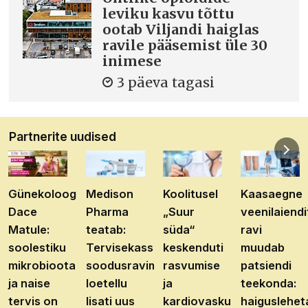
leviku kasvu tõttu
ootab Viljandi haiglas
ravile pääsemist üle 30
inimese
3 päeva tagasi
Partnerite uudised
Günekoloog
Medison
Koolitusel
Kaasaegne
Dace
Pharma
„Suur
veenilaiendi
Matule:
teatab:
süda“
ravi
soolestiku
Tervisekassa
keskenduti
muudab
mikrobioota
soodusravimite
rasvumise
patsiendi
ja naise
loetellu
ja
teekonda:
tervis on
lisati uus
kardiovaskulaarhaiguste
haiguslehet