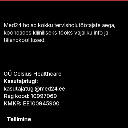
Med24 hoiab kokku tervishoiutöötajate aega,
koondades kliiniliseks tööks vajaliku info ja
täiendkoolitused.
OÜ Celsius Healthcare
Kasutajatugi:
kasutajatugi@med24.ee
Reg kood: 10997069
KMKR: EE100945900
Tellimine