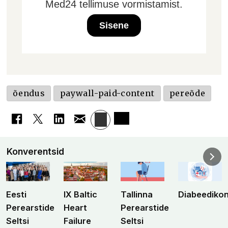
Med24 tellimuse vormistamist.
Sisene
õendus
paywall-paid-content
pereõde
Konverentsid
Eesti
IX Baltic
Tallinna
Diabeediko
Perearstide
Heart
Perearstide
Seltsi
Failure
Seltsi