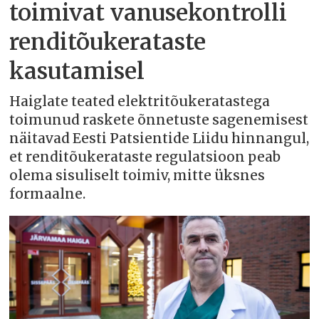
toimivat vanusekontrolli
renditõukerataste
kasutamisel
Haiglate teated elektritõukeratastega
toimunud raskete õnnetuste sagenemisest
näitavad Eesti Patsientide Liidu hinnangul,
et renditõukerataste regulatsioon peab
olema sisuliselt toimiv, mitte üksnes
formaalne.