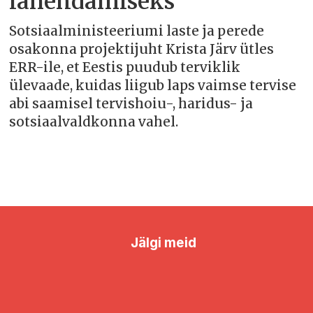
lahendamiseks
Sotsiaalministeeriumi laste ja perede
osakonna projektijuht Krista Järv ütles
ERR-ile, et Eestis puudub terviklik
ülevaade, kuidas liigub laps vaimse tervise
abi saamisel tervishoiu-, haridus- ja
sotsiaalvaldkonna vahel.
Jälgi meid