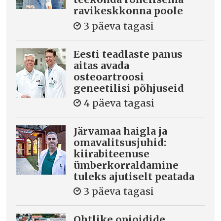
ravikeskkonna poole
3 päeva tagasi
Eesti teadlaste panus
aitas avada
osteoartroosi
geneetilisi põhjuseid
4 päeva tagasi
Järvamaa haigla ja
omavalitsusjuhid:
kiirabiteenuse
ümberkorraldamine
tuleks ajutiselt peatada
3 päeva tagasi
Ohtlike opioidide