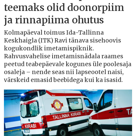
teemaks olid doonorpiim
ja rinnapiima ohutus
Kolmapäeval toimus Ida-Tallinna
Keskhaigla (ITK) Ravi tänava sisehoovis
kogukondlik imetamispiknik.
Rahvusvahelise imetamisnädala raames
peetud teabepäevale kogunes üle poolesaja
osaleja – nende seas nii lapseootel naisi,
värskeid emasid beebidega kui ka isasid.