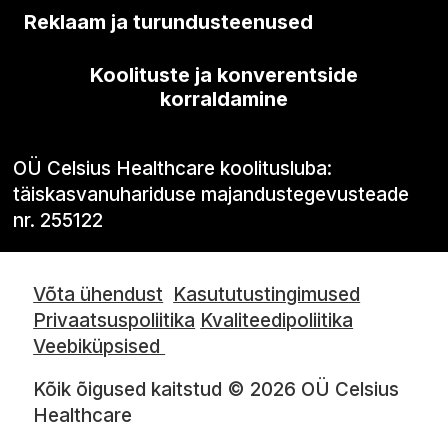
Reklaam ja turundusteenused
Koolituste ja konverentside
korraldamine
OÜ Celsius Healthcare koolitusluba:
täiskasvanuhariduse majandustegevusteade
nr. 255122
Võta ühendust
Kasututustingimused
Privaatsuspoliitika
Kvaliteedipoliitika
Veebiküpsised
Kõik õigused kaitstud © 2026 OÜ Celsius
Healthcare