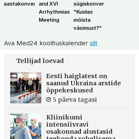
aastakonverents
and XVI
sügiskonverents
Arrhythmias
"Kuidas
Meeting
mõista
väsimust?"
Ava Med24 koolituskalender
siit
Tellijad loevad
Eesti haiglatest on
saanud Ukraina arstide
õppekeskused
5 päeva tagasi
Kliinikumi
intensiivravi
osakonnad alustasid
teekonda rohelisema