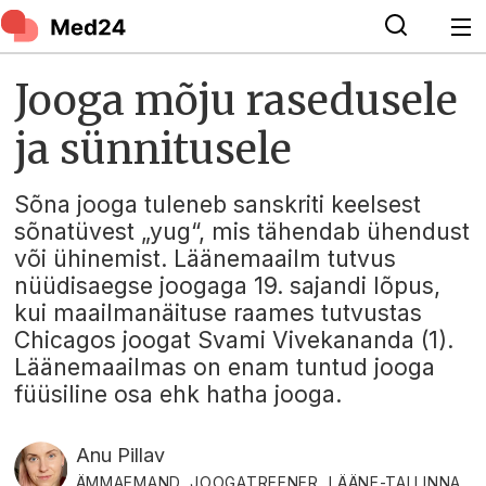
Jooga mõju rasedusele
ja sünnitusele
Sõna jooga tuleneb sanskriti keelsest
sõnatüvest „yug“, mis tähendab ühendust
või ühinemist. Läänemaailm tutvus
nüüdisaegse joogaga 19. sajandi lõpus,
kui maailmanäituse raames tutvustas
Chicagos joogat Svami Vivekananda (1).
Läänemaailmas on enam tuntud jooga
füüsiline osa ehk hatha jooga.
Anu Pillav
ÄMMAEMAND, JOOGATREENER, LÄÄNE-TALLINNA