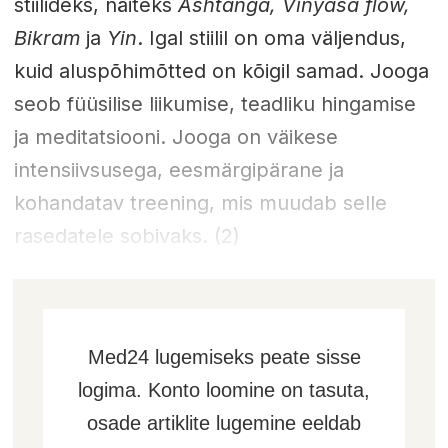
stiilideks, näiteks
Ashtanga, Vinyasa flow,
Bikram
ja
Yin
. Igal stiilil on oma väljendus,
kuid aluspõhimõtted on kõigil samad. Jooga
seob füüsilise liikumise, teadliku hingamise
ja meditatsiooni. Jooga on väikese
intensiivsusega, eesmärgipärane ja
kohandatav treening, mis muudab selle
rasedatele sobivaks. (2)
Med24 lugemiseks peate sisse
logima. Konto loomine on tasuta,
osade artiklite lugemine eeldab