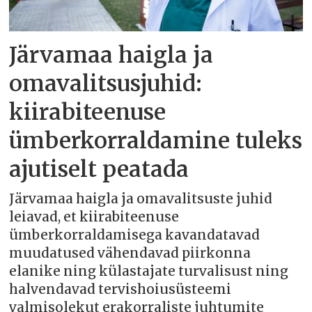
Järvamaa haigla ja
omavalitsusjuhid:
kiirabiteenuse
ümberkorraldamine tuleks
ajutiselt peatada
Järvamaa haigla ja omavalitsuste juhid
leiavad, et kiirabiteenuse
ümberkorraldamisega kavandatavad
muudatused vähendavad piirkonna
elanike ning külastajate turvalisust ning
halvendavad tervishoiusüsteemi
valmisolekut erakorraliste juhtumite