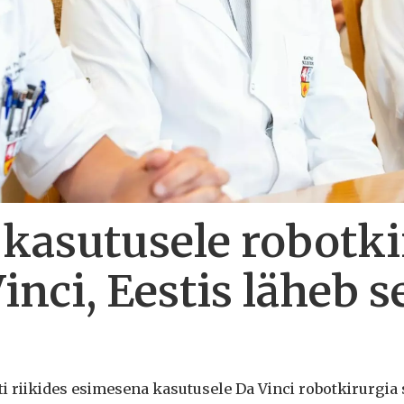
 kasutusele robotki
nci, Eestis läheb s
lti riikides esimesena kasutusele Da Vinci robotkirurgia 