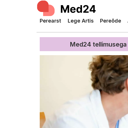
Perearst
Lege Artis
Pereõde
Lege
Med24 tellimusega 
Artis