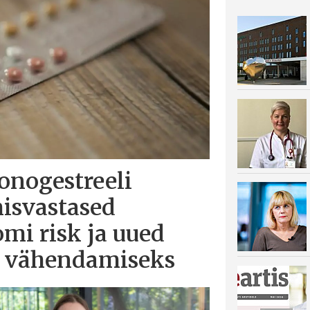
tonogestreeli
misvastased
mi risk ja uued
i vähendamiseks