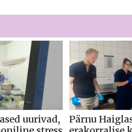
lased uurivad,
Pärnu Haigla
oniline stress
erakorralise 