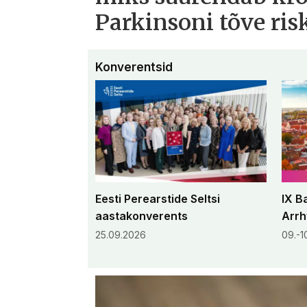
Parkinsoni tõve ris
Konverentsid
Eesti Perearstide Seltsi
IX B
aastakonverents
Arrh
25.09.2026
09.-1