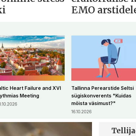
ki
EMO arstidele
altic Heart Failure and XVI
Tallinna Perearstide Seltsi
ythmias Meeting
sügiskonverents "Kuidas
mõista väsimust?"
0.10.2026
16.10.2026
Tellij