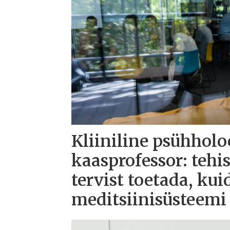
Kliiniline psühholo
kaasprofessor: tehi
tervist toetada, kui
meditsiinisüsteemi 