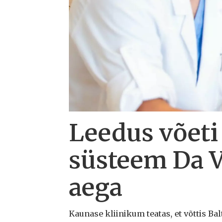
Leedus võeti
süsteem Da Vi
aega
Kaunase kliinikum teatas, et võttis Ba