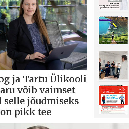
og ja Tartu Ülikooli
saru võib vaimset
d selle jõudmiseks
on pikk tee