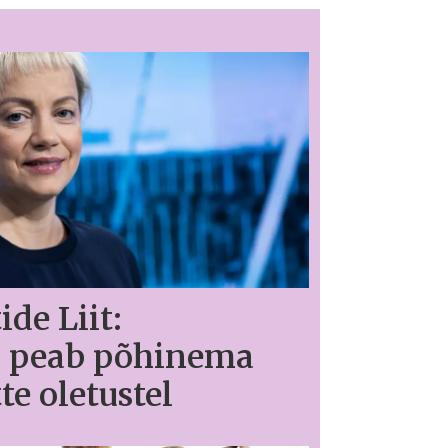
ide Liit:
m peab põhinema
te oletustel