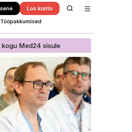
isene
Loo konto
Tööpakkumised
s kogu Med24 sisule