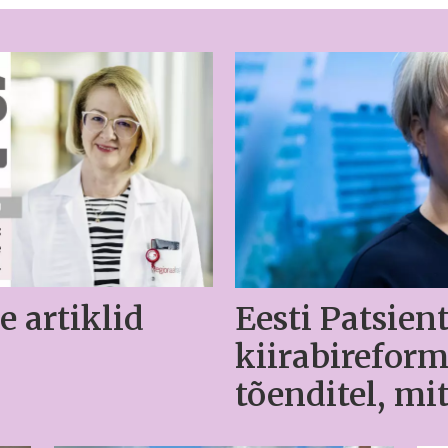
e artiklid
Eesti Patsient
kiirabirefor
tõenditel, mit