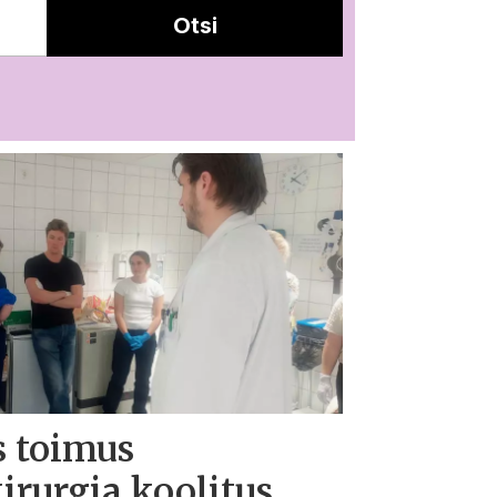
Otsi
s toimus
kirurgia koolitus