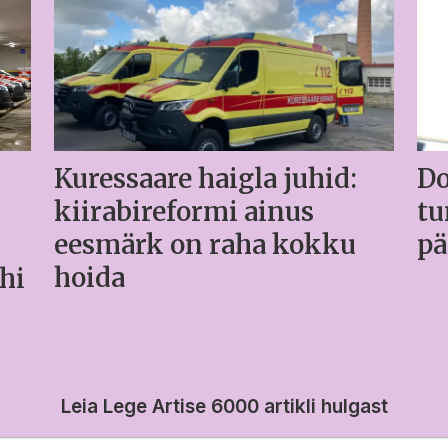
Kuressaare haigla juhid:
Do
kiirabireformi ainus
tu
eesmärk on raha kokku
pä
hoida
hi
Leia Lege Artise 6000 artikli hulgast