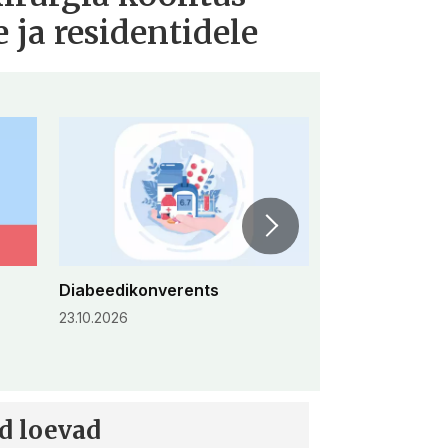
 ja residentidele
Diabeedikonverents
Peremeditsiini 
konverents 2
23.10.2026
30.10.2026
ad loevad