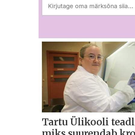
Tartu Ülikooli tead
miks suurendab kro