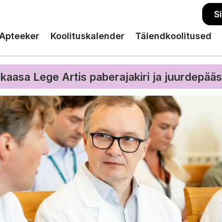
S
Apteeker
Koolituskalender
Täiendkoolitused
kaasa Lege Artis paberajakiri ja juurdepää