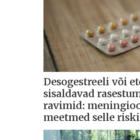
Desogestreeli või e
sisaldavad rasestu
ravimid: meningioo
meetmed selle risk