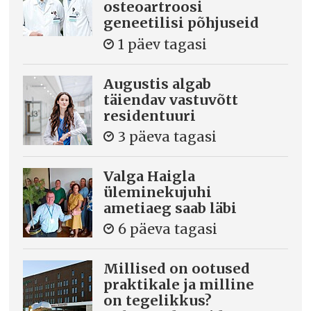
osteoartroosi
geneetilisi põhjuseid
1 päev tagasi
Augustis algab
täiendav vastuvõtt
residentuuri
3 päeva tagasi
Valga Haigla
üleminekujuhi
ametiaeg saab läbi
6 päeva tagasi
Millised on ootused
praktikale ja milline
on tegelikkus?