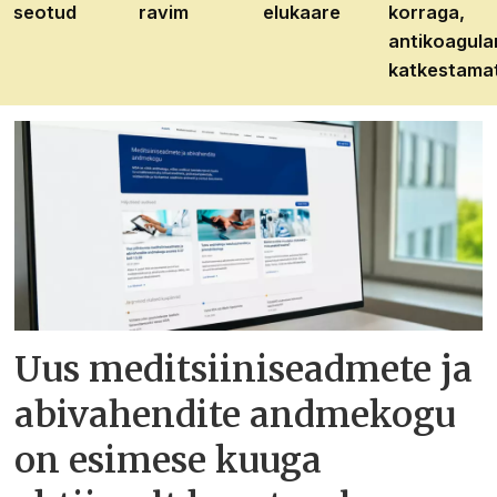
seotud
ravim
elukaare
korraga,
antikoagula
katkestama
Uus meditsiiniseadmete ja
abivahendite andmekogu
on esimese kuuga