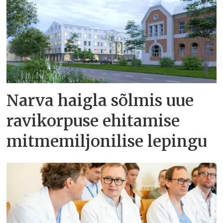
Narva haigla sõlmis uue
ravikorpuse ehitamise
mitmemiljonilise lepingu