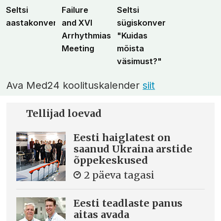
Seltsi
Failure
Seltsi
aastakonverents
and XVI
sügiskonverents
Arrhythmias
"Kuidas
Meeting
mõista
väsimust?"
Ava Med24 koolituskalender
siit
Tellijad loevad
Eesti haiglatest on
saanud Ukraina arstide
õppekeskused
2 päeva tagasi
Eesti teadlaste panus
aitas avada