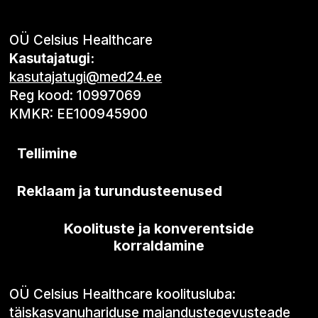
OÜ Celsius Healthcare
Kasutajatugi:
kasutajatugi@med24.ee
Reg kood: 10997069
KMKR: EE100945900
Tellimine
Reklaam ja turundusteenused
Koolituste ja konverentside
korraldamine
OÜ Celsius Healthcare koolitusluba:
täiskasvanuhariduse majandustegevusteade