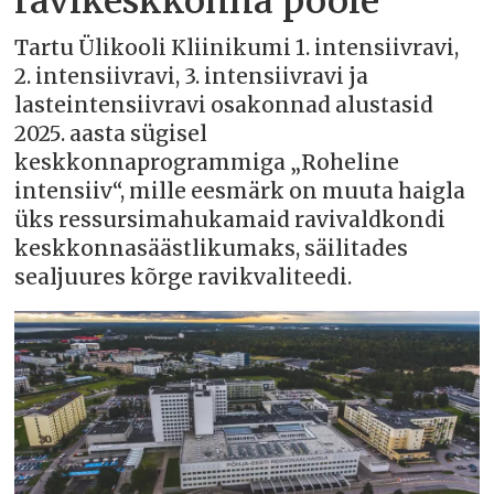
ravikeskkonna poole
Tartu Ülikooli Kliinikumi 1. intensiivravi,
2. intensiivravi, 3. intensiivravi ja
lasteintensiivravi osakonnad alustasid
2025. aasta sügisel
keskkonnaprogrammiga „Roheline
intensiiv“, mille eesmärk on muuta haigla
üks ressursimahukamaid ravivaldkondi
keskkonnasäästlikumaks, säilitades
sealjuures kõrge ravikvaliteedi.