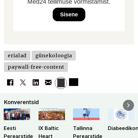
Med24 tellimuse vormistamist.
Sisene
erialad
günekoloogia
paywall-free-content
Konverentsid
Eesti
IX Baltic
Tallinna
Diabeediko
Perearstide
Heart
Perearstide