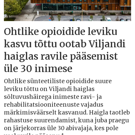
Ohtlike opioidide leviku
kasvu tõttu ootab Viljandi
haiglas ravile pääsemist
üle 30 inimese
Ohtlike sünteetiliste opioidide suure
leviku tõttu on Viljandi haiglas
sõltuvushäirega inimeste ravi- ja
rehabilitatsiooniteenuste vajadus
märkimisväärselt kasvanud. Haigla taotleb
rahastuse suurendamist, kuna juba praegu
on järjekorras üle 30 abivajaja, kes pole