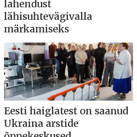
lahendust
lähisuhtevägivalla
märkamiseks
Eesti haiglatest on saanud
Ukraina arstide
õppekeskused