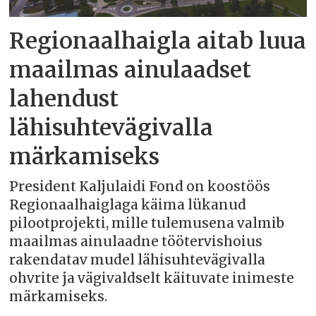
Regionaalhaigla aitab luua
maailmas ainulaadset
lahendust
lähisuhtevägivalla
märkamiseks
President Kaljulaidi Fond on koostöös
Regionaalhaiglaga käima lükanud
pilootprojekti, mille tulemusena valmib
maailmas ainulaadne töötervishoius
rakendatav mudel lähisuhtevägivalla
ohvrite ja vägivaldselt käituvate inimeste
märkamiseks.