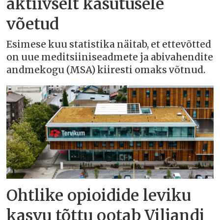
aktiivselt kasutusele
võetud
Esimese kuu statistika näitab, et ettevõtted
on uue meditsiiniseadmete ja abivahendite
andmekogu (MSA) kiiresti omaks võtnud.
Ohtlike opioidide leviku
kasvu tõttu ootab Viljandi