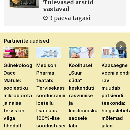
Tulevased arstid
vastavad
3 päeva tagasi
Partnerite uudised
Günekoloog
Medison
Koolitusel
Kaasaegne
Dace
Pharma
„Suur
veenilaiendi
Matule:
teatab:
süda“
ravi
soolestiku
Tervisekassa
keskenduti
muudab
mikrobioota
soodusravimite
rasvumise
patsiendi
ja naise
loetellu
ja
teekonda:
tervis on
lisati uus
kardiovaskulaarhaiguste
haiguslehet
väga
100%-lise
seosele
mõlemad
tihedalt
soodustusega
läbi
jalad