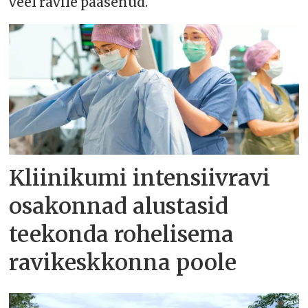
veel ravile pääsenud.
Kliinikumi intensiivravi
osakonnad alustasid
teekonda rohelisema
ravikeskkonna poole