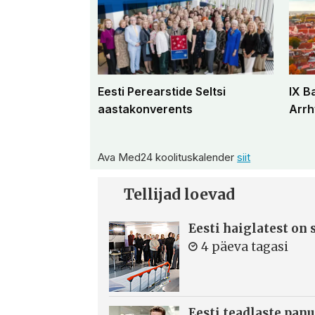
Eesti Perearstide Seltsi
IX B
aastakonverents
Arrh
Ava Med24 koolituskalender
siit
Tellijad loevad
Eesti haiglatest on
4 päeva tagasi
Eesti teadlaste panu