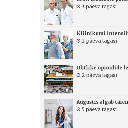
3 päeva tagasi
Kliinikumi intensi
2 päeva tagasi
Ohtlike opioidide le
2 päeva tagasi
Augustis algab täie
5 päeva tagasi