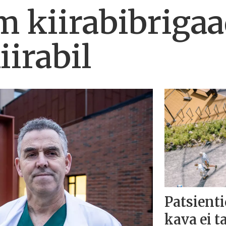
m kiirabibrigaa
iirabil
Patsienti
kava ei t