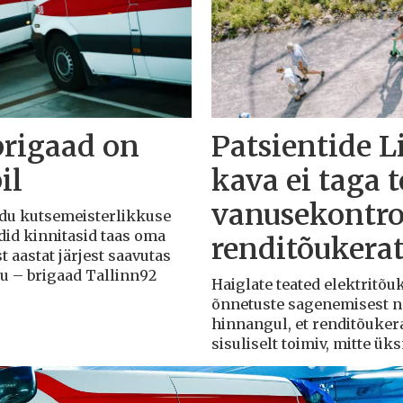
brigaad on
Patsientide L
il
kava ei taga 
vanusekontro
Liidu kutsemeisterlikkuse
adid kinnitasid taas oma
renditõukera
t aastat järjest saavutas
du – brigaad Tallinn92
Haiglate teated elektritõ
õnnetuste sagenemisest näi
hinnangul, et renditõuker
sisuliselt toimiv, mitte ü