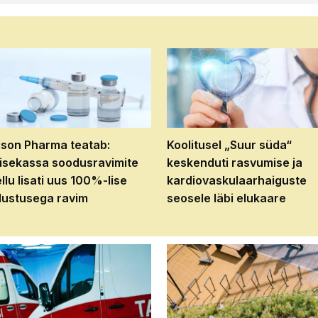
son Pharma teatab:
Koolitusel „Suur süda“
isekassa soodusravimite
keskenduti rasvumise ja
ellu lisati uus 100%-lise
kardiovaskulaarhaiguste
ustusega ravim
seosele läbi elukaare