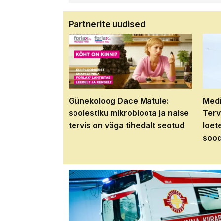
Partnerite uudised
Günekoloog Dace Matule:
Medi
soolestiku mikrobioota ja naise
Terv
tervis on väga tihedalt seotud
loet
sood