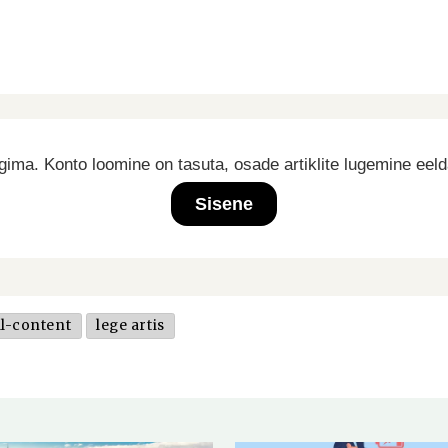
ima. Konto loomine on tasuta, osade artiklite lugemine eel
Sisene
l-content
lege artis