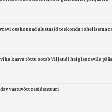
ivravi osakonnad alustasid teekonda rohelisema 
viku kasvu tõttu ootab Viljandi haiglas ravile pää
ndav vastuvõtt residentuuri