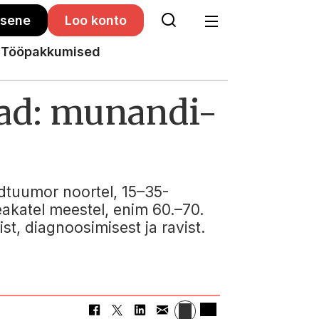
isene
Loo konto
Tööpakkumised
jad: munandi-
dtuumor noortel, 15–35-
eakatel meestel, enim 60.–70.
ist, diagnoosimisest ja ravist.