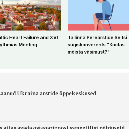
altic Heart Failure and XVI
Tallinna Perearstide Seltsi
ythmias Meeting
sügiskonverents "Kuidas
mõista väsimust?"
 saanud Ukraina arstide õppekeskused
s aitas avada osteoartroosi geneetilisi põhjuseid