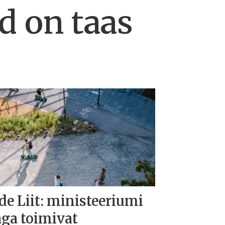
d on taas
de Liit: ministeeriumi
aga toimivat