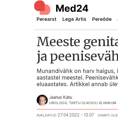
Perearst
Lege Artis
Pereõde
Meeste genit
ja peenisevä
Munandivähk on harv haigus, k
aastastel meestel. Peenisevähk
eluaastates. Artikkel annab ülev
Jaanus Kahu
UROLOOG, TARTU ÜLIKOOLI KLIINIKUM
27.04.2022 - 13:07
AVALDATUD
VIIMATI UU