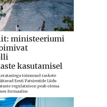
iit: ministeeriumi
toimivat
lli
taste kasutamisel
ukeratastega toimunud raskete
tavad Eesti Patsientide Liidu
ataste regulatsioon peab olema
ksnes formaalne.