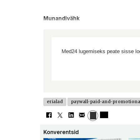
Munandivähk
Med24 lugemiseks peate sisse log
erialad
paywall-paid-and-promotiona
Konverentsid