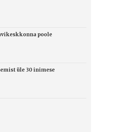
ravikeskkonna poole
semist üle 30 inimese