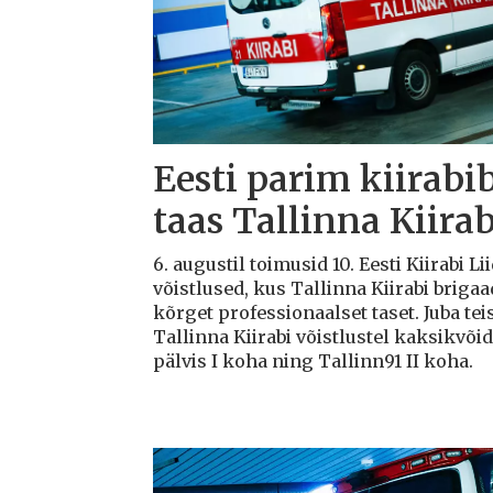
Eesti parim kiirabi
taas Tallinna Kiirab
6. augustil toimusid 10. Eesti Kiirabi 
võistlused, kus Tallinna Kiirabi briga
kõrget professionaalset taset. Juba teis
Tallinna Kiirabi võistlustel kaksikvõi
pälvis I koha ning Tallinn91 II koha.