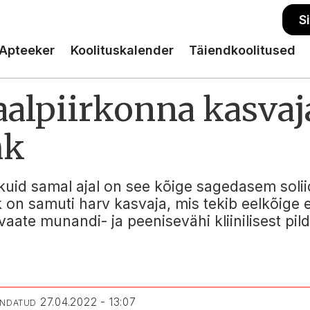
S
Apteeker
Koolituskalender
Täiendkoolitused
aalpiirkonna kasva
hk
uid samal ajal on see kõige sagedasem solii
 on samuti harv kasvaja, mis tekib eelkõige 
aate munandi- ja peenisevähi kliinilisest pild
27.04.2022 - 13:07
ENDATUD