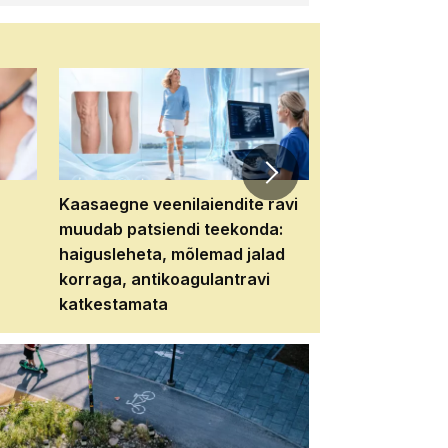
Kaasaegne veenilaiendite ravi
Veebiseminar:
muudab patsiendi teekonda:
patsiendi neere
haigusleheta, mõlemad jalad
tema tulevikku
korraga, antikoagulantravi
katkestamata