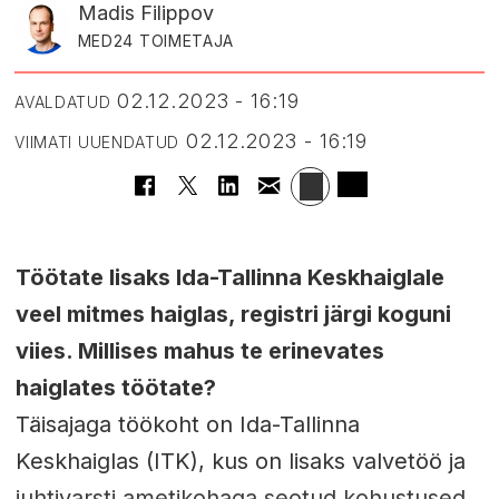
Madis Filippov
MED24 TOIMETAJA
02.12.2023 - 16:19
AVALDATUD
02.12.2023 - 16:19
VIIMATI UUENDATUD
Töötate lisaks Ida-Tallinna Keskhaiglale
veel mitmes haiglas, registri järgi koguni
viies. Millises mahus te erinevates
haiglates töötate?
Täisajaga töökoht on Ida-Tallinna
Keskhaiglas (ITK), kus on lisaks valvetöö ja
juhtivarsti ametikohaga seotud kohustused.