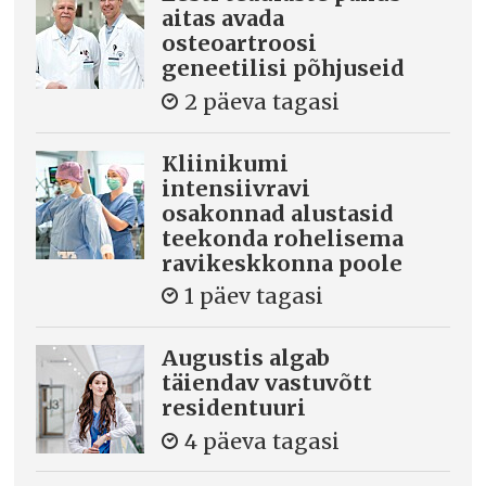
aitas avada
osteoartroosi
geneetilisi põhjuseid
2 päeva tagasi
Kliinikumi
intensiivravi
osakonnad alustasid
teekonda rohelisema
ravikeskkonna poole
1 päev tagasi
Augustis algab
täiendav vastuvõtt
residentuuri
4 päeva tagasi