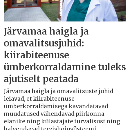
Järvamaa haigla ja
omavalitsusjuhid:
kiirabiteenuse
ümberkorraldamine tuleks
ajutiselt peatada
Järvamaa haigla ja omavalitsuste juhid
leiavad, et kiirabiteenuse
ümberkorraldamisega kavandatavad
muudatused vähendavad piirkonna
elanike ning külastajate turvalisust ning
halvendavad tervishoiusüsteemi