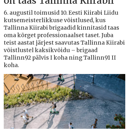
on taas Tallinna Kiirabil
6. augustil toimusid 10. Eesti Kiirabi Liidu
kutsemeisterlikkuse võistlused, kus
Tallinna Kiirabi brigaadid kinnitasid taas
oma kõrget professionaalset taset. Juba
teist aastat järjest saavutas Tallinna Kiirabi
võistlustel kaksikvõidu – brigaad
Tallinn92 pälvis I koha ning Tallinn91 II
koha.