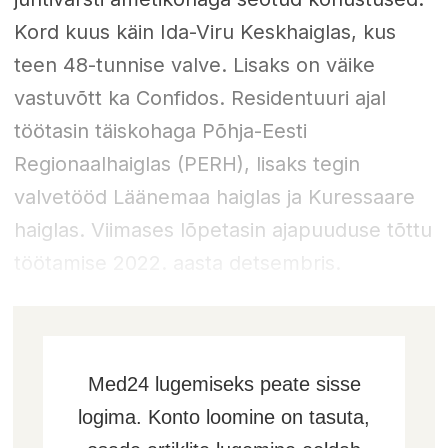
Kord kuus käin Ida-Viru Keskhaiglas, kus
teen 48-tunnise valve. Lisaks on väike
vastuvõtt ka Confidos. Residentuuri ajal
töötasin täiskohaga Põhja-Eesti
Regionaalhaiglas (PERH), lisaks tegin
valvetööd Läänemaa haiglas ja Kuressaare
haiglas. Viimases lõpetasin ajapuuduse tõttu
töötamise 2022. aasta detsembris.
Med24 lugemiseks peate sisse
logima. Konto loomine on tasuta,