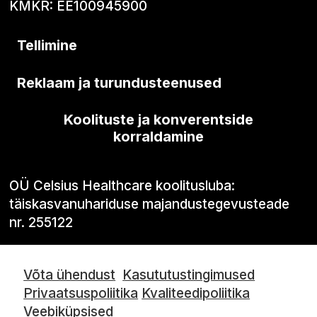
KMKR: EE100945900
Tellimine
Reklaam ja turundusteenused
Koolituste ja konverentside
korraldamine
OÜ Celsius Healthcare koolitusluba:
täiskasvanuhariduse majandustegevusteade
nr. 255122
Võta ühendust
Kasututustingimused
Privaatsuspoliitika
Kvaliteedipoliitika
Veebiküpsised