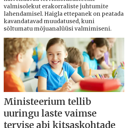
valmisolekut erakorraliste juhtumite
lahendamisel. Haigla ettepanek on peatada
kavandatavad muudatused, kuni
sõltumatu mõjuanalüüsi valmimiseni.
Ministeerium tellib
uuringu laste vaimse
tervise abi kitsaskohtade