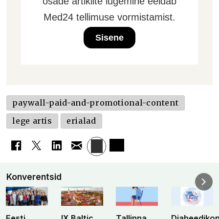
osade artiklite lugemine eeldab
Med24 tellimuse vormistamist.
Sisene
paywall-paid-and-promotional-content
lege artis
erialad
Konverentsid
Eesti
IX Baltic
Tallinna
Diabeediko