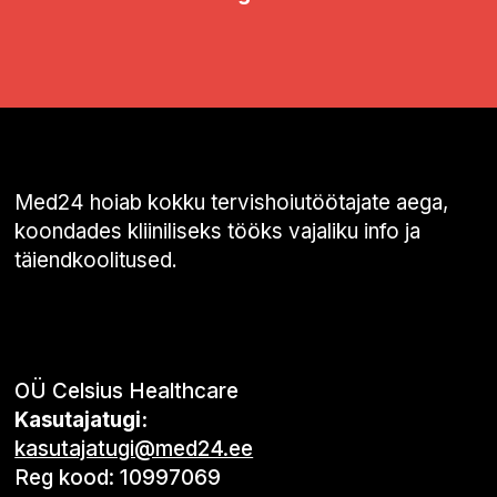
Med24 hoiab kokku tervishoiutöötajate aega,
koondades kliiniliseks tööks vajaliku info ja
täiendkoolitused.
OÜ Celsius Healthcare
Kasutajatugi:
kasutajatugi@med24.ee
Reg kood: 10997069