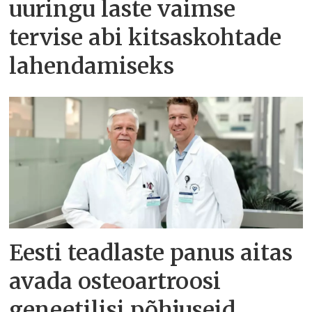
uuringu laste vaimse
tervise abi kitsaskohtade
lahendamiseks
Eesti teadlaste panus aitas
avada osteoartroosi
geneetilisi põhjuseid