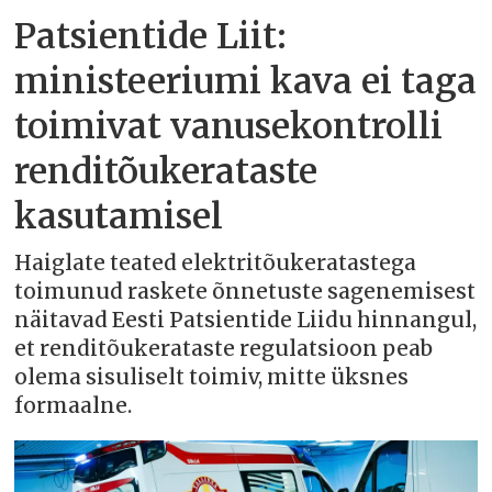
Patsientide Liit:
ministeeriumi kava ei taga
toimivat vanusekontrolli
renditõukerataste
kasutamisel
Haiglate teated elektritõukeratastega
toimunud raskete õnnetuste sagenemisest
näitavad Eesti Patsientide Liidu hinnangul,
et renditõukerataste regulatsioon peab
olema sisuliselt toimiv, mitte üksnes
formaalne.