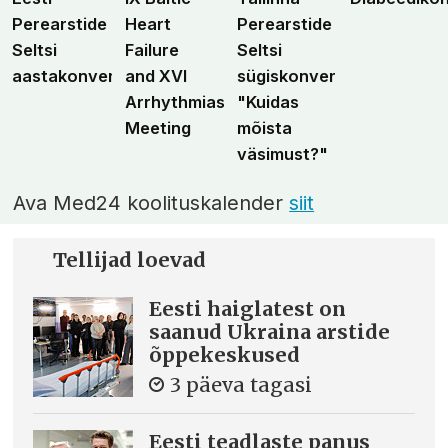
Perearstide
Heart
Perearstide
Seltsi
Failure
Seltsi
aastakonverents
and XVI
sügiskonverents
Arrhythmias
"Kuidas
Meeting
mõista
väsimust?"
Ava Med24 koolituskalender
siit
Tellijad loevad
Eesti haiglatest on
saanud Ukraina arstide
õppekeskused
3 päeva tagasi
Eesti teadlaste panus