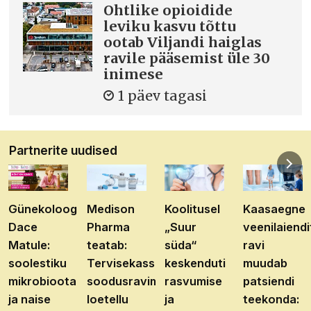
Ohtlike opioidide
leviku kasvu tõttu
ootab Viljandi haiglas
ravile pääsemist üle 30
inimese
1 päev tagasi
Partnerite uudised
Günekoloog
Medison
Koolitusel
Kaasaegne
Dace
Pharma
„Suur
veenilaiendi
Matule:
teatab:
süda“
ravi
soolestiku
Tervisekassa
keskenduti
muudab
mikrobioota
soodusravimite
rasvumise
patsiendi
ja naise
loetellu
ja
teekonda: