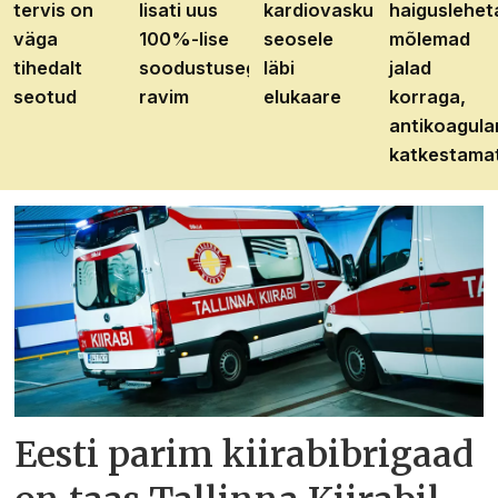
tervis on
lisati uus
kardiovaskulaarhaiguste
haiguslehet
väga
100%-lise
seosele
mõlemad
tihedalt
soodustusega
läbi
jalad
seotud
ravim
elukaare
korraga,
antikoagula
katkestama
Eesti parim kiirabibrigaad