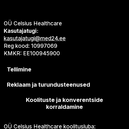
OÜ Celsius Healthcare
Kasutajatugi:
kasutajatugi@med24.ee
Reg kood: 10997069
KMKR: EE100945900
Tellimine
Reklaam ja turundusteenused
Koolituste ja konverentside
korraldamine
OÜ Celsius Healthcare koolitusluba: