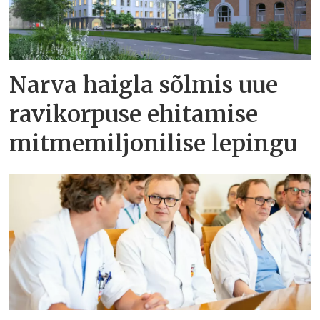
Narva haigla sõlmis uue
ravikorpuse ehitamise
mitmemiljonilise lepingu