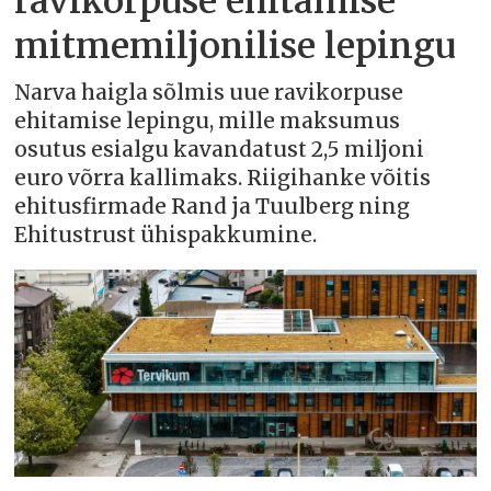
ravikorpuse ehitamise
mitmemiljonilise lepingu
Narva haigla sõlmis uue ravikorpuse
ehitamise lepingu, mille maksumus
osutus esialgu kavandatust 2,5 miljoni
euro võrra kallimaks. Riigihanke võitis
ehitusfirmade Rand ja Tuulberg ning
Ehitustrust ühispakkumine.