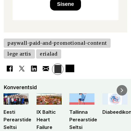
Sisene
paywall-paid-and-promotional-content
lege artis
erialad
Konverentsid
Eesti
IX Baltic
Tallinna
Diabeediko
Perearstide
Heart
Perearstide
Seltsi
Failure
Seltsi