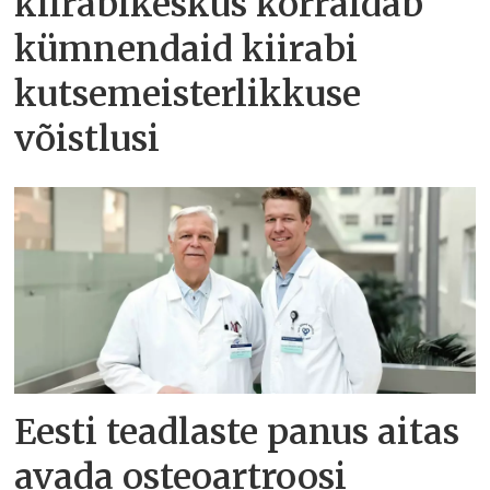
kiirabikeskus korraldab
kümnendaid kiirabi
kutsemeisterlikkuse
võistlusi
Eesti teadlaste panus aitas
avada osteoartroosi