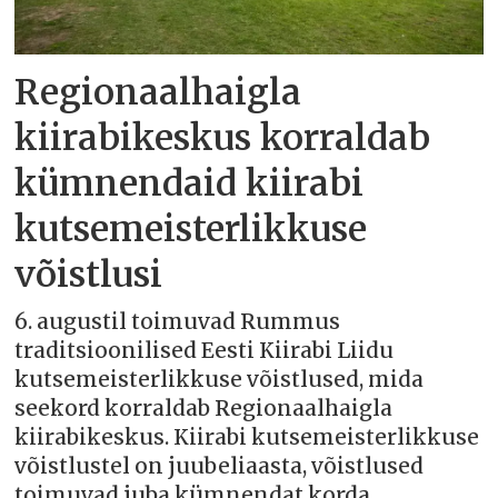
Regionaalhaigla
kiirabikeskus korraldab
kümnendaid kiirabi
kutsemeisterlikkuse
võistlusi
6. augustil toimuvad Rummus
traditsioonilised Eesti Kiirabi Liidu
kutsemeisterlikkuse võistlused, mida
seekord korraldab Regionaalhaigla
kiirabikeskus. Kiirabi kutsemeisterlikkuse
võistlustel on juubeliaasta, võistlused
toimuvad juba kümnendat korda.