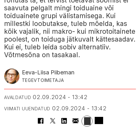
rõhutas ta, et tervist toetavat söömist ei
saavuta pelgalt mingi toiduaine või
toiduainete grupi välistamisega. Kui
millestki loobutakse, tuleb mõelda, kas
kõik vajalik, nii makro- kui mikrotoitainete
poolest, on toiduga jätkuvalt kättesaadav.
Kui ei, tuleb leida sobiv alternatiiv.
Võtmesõna on tasakaal.
Eeva-Liisa Piibeman
TEGEVTOIMETAJA
02.09.2024 - 13:42
AVALDATUD
02.09.2024 - 13:42
VIIMATI UUENDATUD