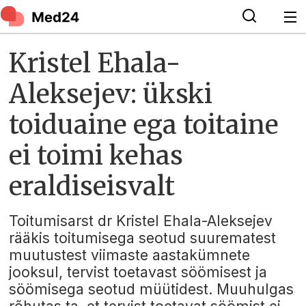
Kristel Ehala-
Aleksejev: ükski
toiduaine ega toitaine
ei toimi kehas
eraldiseisvalt
Toitumisarst dr Kristel Ehala-Aleksejev
rääkis toitumisega seotud suurematest
muutustest viimaste aastakümnete
jooksul, tervist toetavast söömisest ja
söömisega seotud müütidest. Muuhulgas