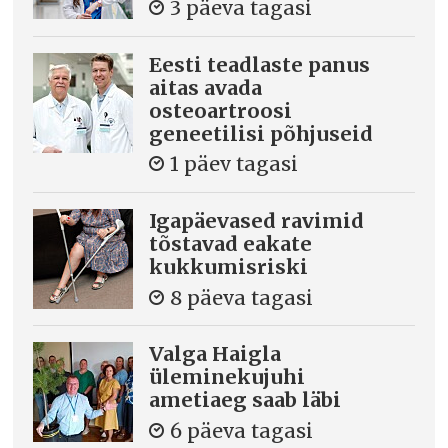
3 päeva tagasi
Eesti teadlaste panus
aitas avada
osteoartroosi
geneetilisi põhjuseid
1 päev tagasi
Igapäevased ravimid
tõstavad eakate
kukkumisriski
8 päeva tagasi
Valga Haigla
üleminekujuhi
ametiaeg saab läbi
6 päeva tagasi