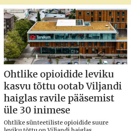
Ohtlike opioidide leviku
kasvu tõttu ootab Viljandi
haiglas ravile pääsemist
üle 30 inimese
Ohtlike sünteetiliste opioidide suure
leviku tõttu on Viljandi haiglas