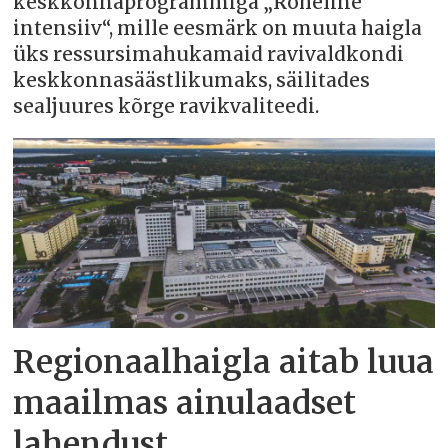
keskkonnaprogrammiga „Roheline
intensiiv“, mille eesmärk on muuta haigla
üks ressursimahukamaid ravivaldkondi
keskkonnasäästlikumaks, säilitades
sealjuures kõrge ravikvaliteedi.
Regionaalhaigla aitab luua
maailmas ainulaadset
lahendust