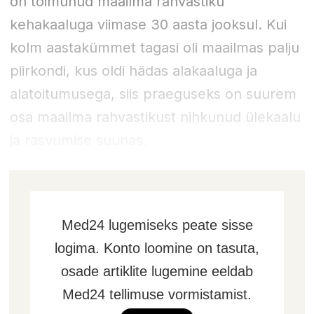
on toimunud maailma rahvastiku
kehakaaluga viimase 30 aasta jooksul. Kui
kolm aastakümmet tagasi oli maailmas palju
piirkondi, kus oldi hädas alakaaluga ja
alatoitumusega, siis praeguseks on suurem
osa maailma rahvastikust nihkunud ülekaalu
ja rasvumise suunas.
Med24 lugemiseks peate sisse
logima. Konto loomine on tasuta,
osade artiklite lugemine eeldab
Med24 tellimuse vormistamist.