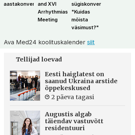
aastakonverents
and XVI
sügiskonverents
Arrhythmias
"Kuidas
Meeting
mõista
väsimust?"
Ava Med24 koolituskalender
siit
Tellijad loevad
Eesti haiglatest on
saanud Ukraina arstide
õppekeskused
2 päeva tagasi
Augustis algab
täiendav vastuvõtt
residentuuri