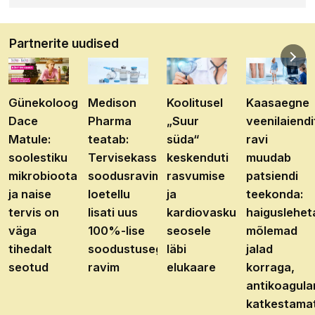
Partnerite uudised
Günekoloog
Medison
Koolitusel
Kaasaegne
Dace
Pharma
„Suur
veenilaiendi
Matule:
teatab:
süda“
ravi
soolestiku
Tervisekassa
keskenduti
muudab
mikrobioota
soodusravimite
rasvumise
patsiendi
ja naise
loetellu
ja
teekonda:
tervis on
lisati uus
kardiovaskulaarhaiguste
haiguslehet
väga
100%-lise
seosele
mõlemad
tihedalt
soodustusega
läbi
jalad
seotud
ravim
elukaare
korraga,
antikoagula
katkestama