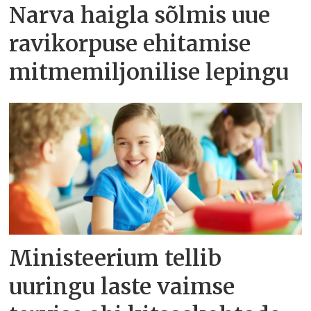
Narva haigla sõlmis uue
ravikorpuse ehitamise
mitmemiljonilise lepingu
Ministeerium tellib
uuringu laste vaimse