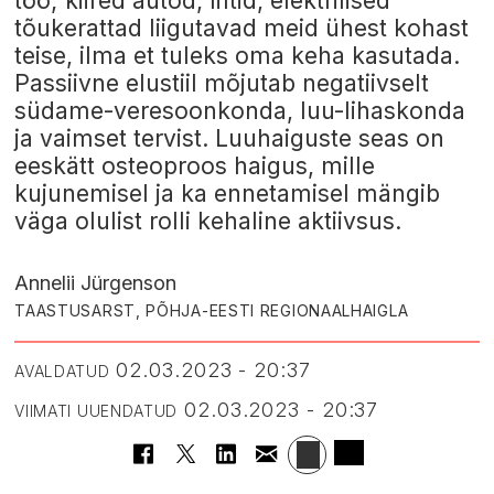
töö; kiired autod, liftid, elektrilised
tõukerattad liigutavad meid ühest kohast
teise, ilma et tuleks oma keha kasutada.
Passiivne elustiil mõjutab negatiivselt
südame-veresoonkonda, luu-lihaskonda
ja vaimset tervist. Luuhaiguste seas on
eeskätt osteoproos haigus, mille
kujunemisel ja ka ennetamisel mängib
väga olulist rolli kehaline aktiivsus.
Annelii Jürgenson
TAASTUSARST, PÕHJA-EESTI REGIONAALHAIGLA
02.03.2023 - 20:37
AVALDATUD
02.03.2023 - 20:37
VIIMATI UUENDATUD