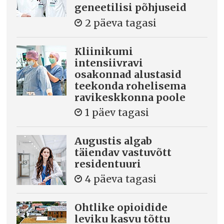
geneetilisi põhjuseid
2 päeva tagasi
Kliinikumi
intensiivravi
osakonnad alustasid
teekonda rohelisema
ravikeskkonna poole
1 päev tagasi
Augustis algab
täiendav vastuvõtt
residentuuri
4 päeva tagasi
Ohtlike opioidide
leviku kasvu tõttu