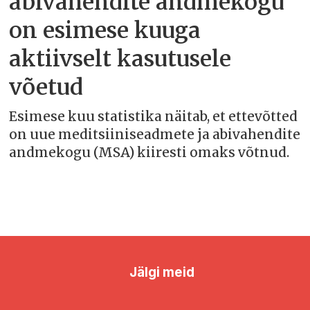
abivahendite andmekogu
on esimese kuuga
aktiivselt kasutusele
võetud
Esimese kuu statistika näitab, et ettevõtted
on uue meditsiiniseadmete ja abivahendite
andmekogu (MSA) kiiresti omaks võtnud.
Jälgi meid