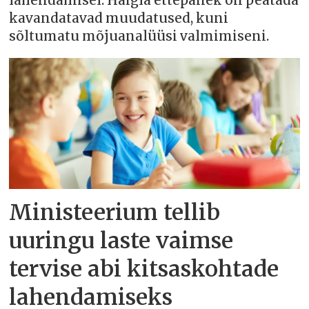
lahendamisel. Haigla ettepanek on peatada
kavandatavad muudatused, kuni
sõltumatu mõjuanalüüsi valmimiseni.
Ministeerium tellib
uuringu laste vaimse
tervise abi kitsaskohtade
lahendamiseks