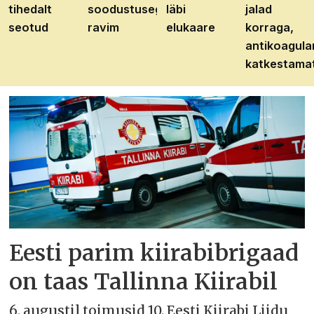
tihedalt
soodustusega
läbi
jalad
seotud
ravim
elukaare
korraga,
antikoagula
katkestama
Eesti parim kiirabibrigaad
on taas Tallinna Kiirabil
6. augustil toimusid 10. Eesti Kiirabi Liidu