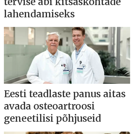
tervise abi kitsaskohtade
lahendamiseks
Eesti teadlaste panus aitas
avada osteoartroosi
geneetilisi põhjuseid