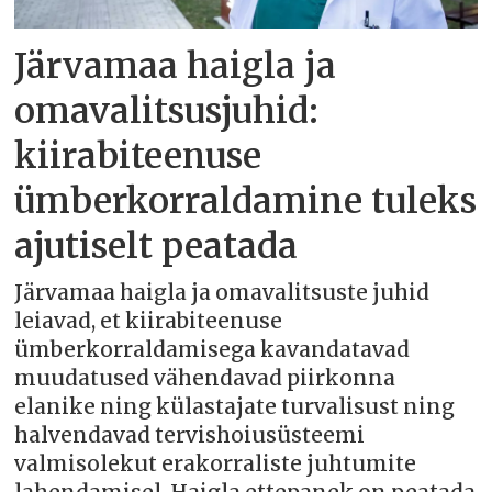
Järvamaa haigla ja
omavalitsusjuhid:
kiirabiteenuse
ümberkorraldamine tuleks
ajutiselt peatada
Järvamaa haigla ja omavalitsuste juhid
leiavad, et kiirabiteenuse
ümberkorraldamisega kavandatavad
muudatused vähendavad piirkonna
elanike ning külastajate turvalisust ning
halvendavad tervishoiusüsteemi
valmisolekut erakorraliste juhtumite