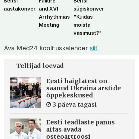
Seltsi
Failure
Seltsi
aastakonverents
and XVI
sügiskonverents
Arrhythmias
"Kuidas
Meeting
mõista
väsimust?"
Ava Med24 koolituskalender
siit
Tellijad loevad
Eesti haiglatest on
saanud Ukraina arstide
õppekeskused
3 päeva tagasi
Eesti teadlaste panus
aitas avada
osteoartroosi