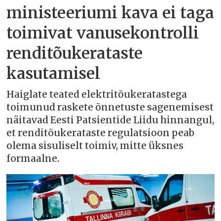
ministeeriumi kava ei taga
toimivat vanusekontrolli
renditõukerataste
kasutamisel
Haiglate teated elektritõukeratastega
toimunud raskete õnnetuste sagenemisest
näitavad Eesti Patsientide Liidu hinnangul,
et renditõukerataste regulatsioon peab
olema sisuliselt toimiv, mitte üksnes
formaalne.