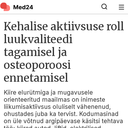
Kehalise aktiivsuse roll
luukvaliteedi
tagamisel ja
osteoporoosi
ennetamisel
Kiire elurütmiga ja mugavusele
orienteeritud maailmas on inimeste
liikumisaktiivsus oluliselt vähenenud,
ohustades juba ka tervist. Kodumasinad
on üle võtnud argipäevase käsitsi tehtava