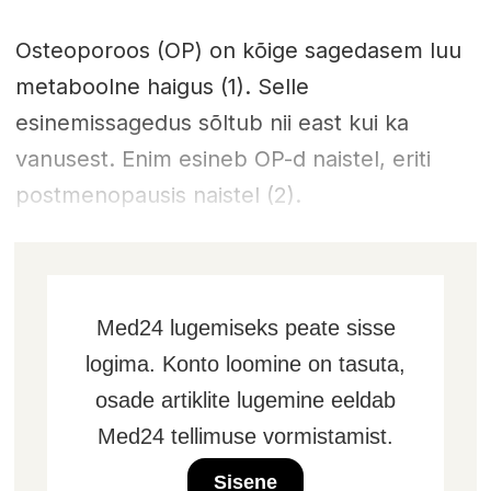
Osteoporoos (OP) on kõige sagedasem luu
metaboolne haigus (1). Selle
esinemissagedus sõltub nii east kui ka
vanusest. Enim esineb OP-d naistel, eriti
postmenopausis naistel (2).
Med24 lugemiseks peate sisse
logima. Konto loomine on tasuta,
osade artiklite lugemine eeldab
Med24 tellimuse vormistamist.
Sisene