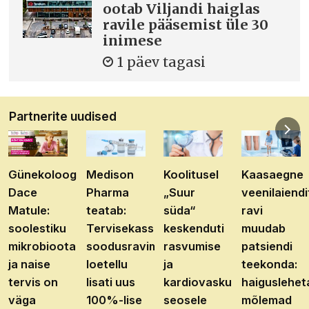
ootab Viljandi haiglas
ravile pääsemist üle 30
inimese
1 päev tagasi
Partnerite uudised
Günekoloog
Medison
Koolitusel
Kaasaegne
Dace
Pharma
„Suur
veenilaiendi
Matule:
teatab:
süda“
ravi
soolestiku
Tervisekassa
keskenduti
muudab
mikrobioota
soodusravimite
rasvumise
patsiendi
ja naise
loetellu
ja
teekonda:
tervis on
lisati uus
kardiovaskulaarhaiguste
haiguslehet
väga
100%-lise
seosele
mõlemad