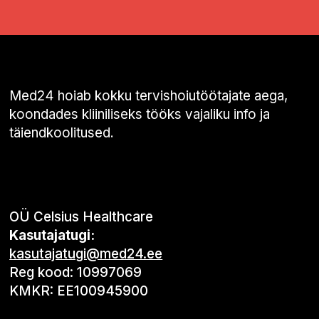
Med24 hoiab kokku tervishoiutöötajate aega,
koondades kliiniliseks tööks vajaliku info ja
täiendkoolitused.
OÜ Celsius Healthcare
Kasutajatugi:
kasutajatugi@med24.ee
Reg kood: 10997069
KMKR: EE100945900