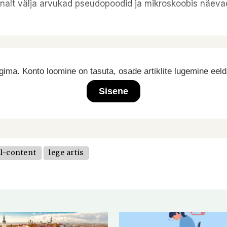
innalt välja arvukad pseudopoodid ja mikroskoobis näeva
ima. Konto loomine on tasuta, osade artiklite lugemine eel
Sisene
l-content
lege artis