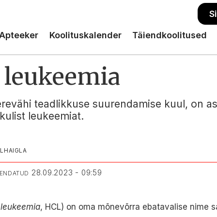
S
Apteeker
Koolituskalender
Täiendkoolitused
 leukeemia
erevähi teadlikkuse suurendamise kuul, on a
kulist leukeemiat.
LHAIGLA
28.09.2023 - 09:59
UENDATUD
leukeemia
, HCL) on oma mõnevõrra ebatavalise nime 