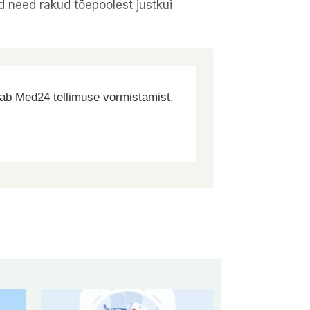
d need rakud tõepoolest justkui
dab Med24 tellimuse vormistamist.