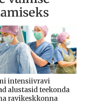
ndamiseks
i intensiivravi
d alustasid teekonda
ma ravikeskkonna