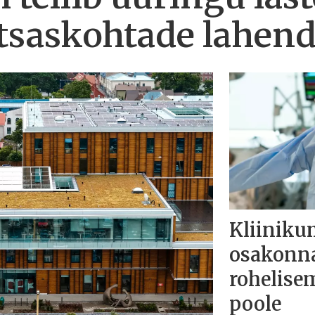
kitsaskohtade lahe
Kliinikum
osakonna
rohelise
poole