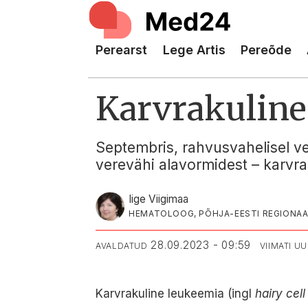
Perearst
Lege Artis
Pereõde
Karvrakuline
Septembris, rahvusvahelisel v
verevähi alavormidest – karvra
Iige Viigimaa
HEMATOLOOG, PÕHJA-EESTI REGIONAA
28.09.2023 - 09:59
AVALDATUD
VIIMATI U
Karvrakuline leukeemia (ingl
hairy cell