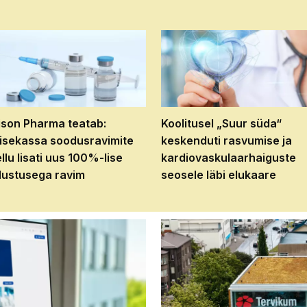
son Pharma teatab:
Koolitusel „Suur süda“
isekassa soodusravimite
keskenduti rasvumise ja
ellu lisati uus 100%-lise
kardiovaskulaarhaiguste
ustusega ravim
seosele läbi elukaare