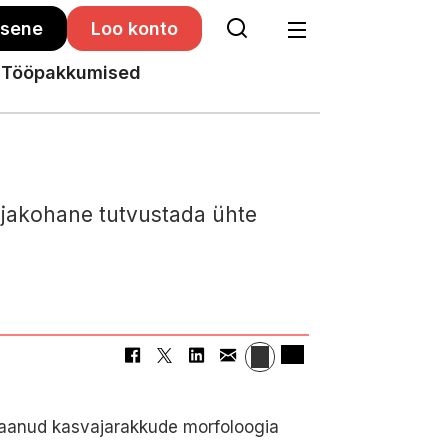
isene
Loo konto
Tööpakkumised
sjakohane tutvustada ühte
saanud kasvajarakkude morfoloogia