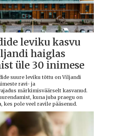
dide leviku kasvu
iljandi haiglas
ist üle 30 inimese
dide suure leviku tõttu on Viljandi
imeste ravi- ja
 vajadus märkimisväärselt kasvanud.
suurendamist, kuna juba praegu on
a, kes pole veel ravile pääsenud.