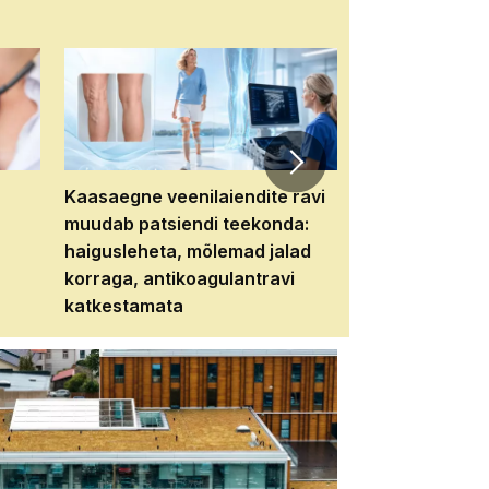
Kaasaegne veenilaiendite ravi
Veebiseminar:
muudab patsiendi teekonda:
patsiendi neere
haigusleheta, mõlemad jalad
tema tulevikku
korraga, antikoagulantravi
katkestamata