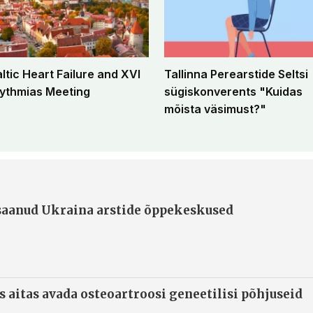
altic Heart Failure and XVI
Tallinna Perearstide Seltsi
ythmias Meeting
sügiskonverents "Kuidas
mõista väsimust?"
 saanud Ukraina arstide õppekeskused
s aitas avada osteoartroosi geneetilisi põhjuseid