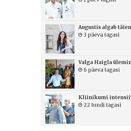
Augustis algab täie
3 päeva tagasi
Valga Haigla ülemin
6 päeva tagasi
Kliinikumi intensi
22 tundi tagasi