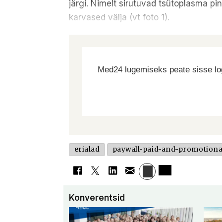
järgi. Nimelt sirutuvad tsütoplasma p
karvased välja (vt foto 1).
Med24 lugemiseks peate sisse log
erialad
paywall-paid-and-promotiona
Konverentsid