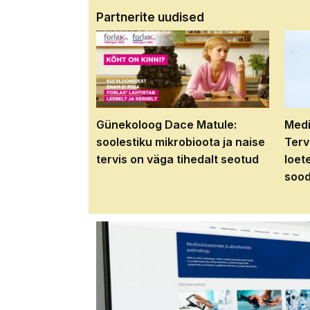
Partnerite uudised
Günekoloog Dace Matule:
Medi
soolestiku mikrobioota ja naise
Terv
tervis on väga tihedalt seotud
loet
sood