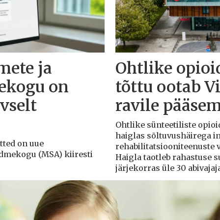
mete ja
Ohtlike opioi
ekogu on
tõttu ootab V
vselt
ravile pääsem
Ohtlike sünteetiliste opioi
haiglas sõltuvushäirega in
õtted on uue
rehabilitatsiooniteenuste
ndmekogu (MSA) kiiresti
Haigla taotleb rahastuse 
järjekorras üle 30 abivajaj