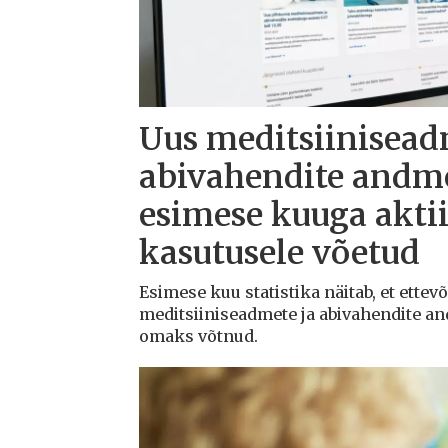
Uus meditsiinisead
abivahendite andm
esimese kuuga aktii
kasutusele võetud
Esimese kuu statistika näitab, et ettev
meditsiiniseadmete ja abivahendite a
omaks võtnud.