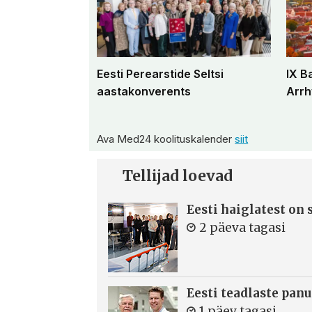
Eesti Perearstide Seltsi
IX B
aastakonverents
Arrh
Ava Med24 koolituskalender
siit
Tellijad loevad
Eesti haiglatest on
2 päeva tagasi
Eesti teadlaste panu
1 päev tagasi