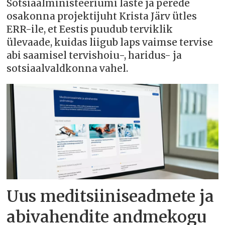
Sotsiaalministeeriumi laste ja perede
osakonna projektijuht Krista Järv ütles
ERR-ile, et Eestis puudub terviklik
ülevaade, kuidas liigub laps vaimse tervise
abi saamisel tervishoiu-, haridus- ja
sotsiaalvaldkonna vahel.
Uus meditsiiniseadmete ja
abivahendite andmekogu