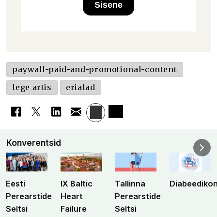
Sisene
paywall-paid-and-promotional-content
lege artis
erialad
Konverentsid
Eesti
IX Baltic
Tallinna
Diabeediko
Perearstide
Heart
Perearstide
Seltsi
Failure
Seltsi