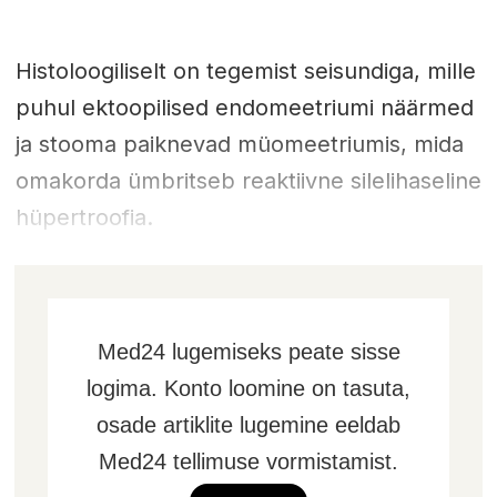
Histoloogiliselt on tegemist seisundiga, mille
puhul ektoopilised endomeetriumi näärmed
ja stooma paiknevad müomeetriumis, mida
omakorda ümbritseb reaktiivne silelihaseline
hüpertroofia.
Med24 lugemiseks peate sisse
logima. Konto loomine on tasuta,
osade artiklite lugemine eeldab
Med24 tellimuse vormistamist.