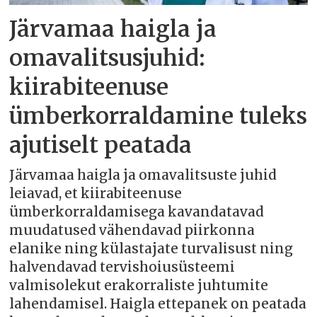
Järvamaa haigla ja
omavalitsusjuhid:
kiirabiteenuse
ümberkorraldamine tuleks
ajutiselt peatada
Järvamaa haigla ja omavalitsuste juhid
leiavad, et kiirabiteenuse
ümberkorraldamisega kavandatavad
muudatused vähendavad piirkonna
elanike ning külastajate turvalisust ning
halvendavad tervishoiusüsteemi
valmisolekut erakorraliste juhtumite
lahendamisel. Haigla ettepanek on peatada