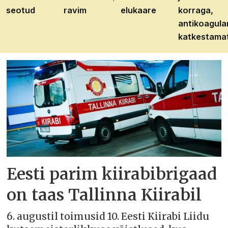
seotud
ravim
elukaare
korraga,
antikoagula
katkestama
Eesti parim kiirabibrigaad
on taas Tallinna Kiirabil
6. augustil toimusid 10. Eesti Kiirabi Liidu