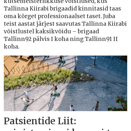
kutsemeisterlikkuse võistlused, kus
Tallinna Kiirabi brigaadid kinnitasid taas
oma kõrget professionaalset taset. Juba
teist aastat järjest saavutas Tallinna Kiirabi
võistlustel kaksikvõidu – brigaad
Tallinn92 pälvis I koha ning Tallinn91 II
koha.
Patsientide Liit: