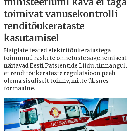
ministeeriumi kava ei taga
toimivat vanusekontrolli
renditõukerataste
kasutamisel
Haiglate teated elektritõukeratastega
toimunud raskete õnnetuste sagenemisest
näitavad Eesti Patsientide Liidu hinnangul,
et renditõukerataste regulatsioon peab
olema sisuliselt toimiv, mitte üksnes
formaalne.