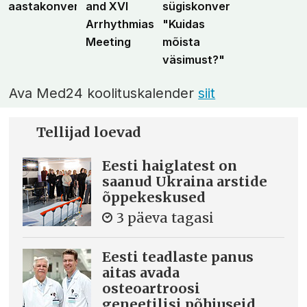
aastakonverents
and XVI
sügiskonverents
Arrhythmias
"Kuidas
Meeting
mõista
väsimust?"
Ava Med24 koolituskalender
siit
Tellijad loevad
Eesti haiglatest on
saanud Ukraina arstide
õppekeskused
3 päeva tagasi
Eesti teadlaste panus
aitas avada
osteoartroosi
geneetilisi põhjuseid