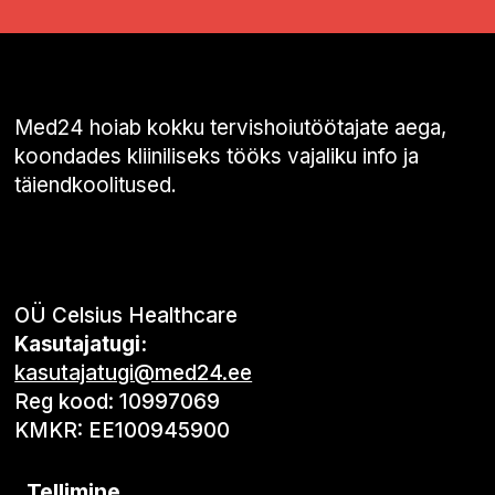
Med24 hoiab kokku tervishoiutöötajate aega,
koondades kliiniliseks tööks vajaliku info ja
täiendkoolitused.
OÜ Celsius Healthcare
Kasutajatugi:
kasutajatugi@med24.ee
Reg kood: 10997069
KMKR: EE100945900
Tellimine