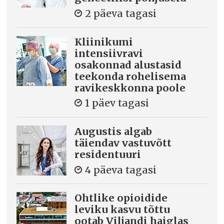
2 päeva tagasi
Kliinikumi
intensiivravi
osakonnad alustasid
teekonda rohelisema
ravikeskkonna poole
1 päev tagasi
Augustis algab
täiendav vastuvõtt
residentuuri
4 päeva tagasi
Ohtlike opioidide
leviku kasvu tõttu
ootab Viljandi haiglas