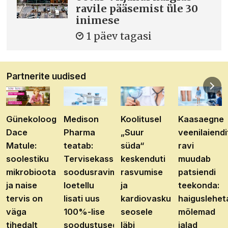
ravile pääsemist üle 30
inimese
1 päev tagasi
Partnerite uudised
Günekoloog
Medison
Koolitusel
Kaasaegne
Dace
Pharma
„Suur
veenilaiendi
Matule:
teatab:
süda“
ravi
soolestiku
Tervisekassa
keskenduti
muudab
mikrobioota
soodusravimite
rasvumise
patsiendi
ja naise
loetellu
ja
teekonda:
tervis on
lisati uus
kardiovaskulaarhaiguste
haiguslehet
väga
100%-lise
seosele
mõlemad
tihedalt
soodustusega
läbi
jalad