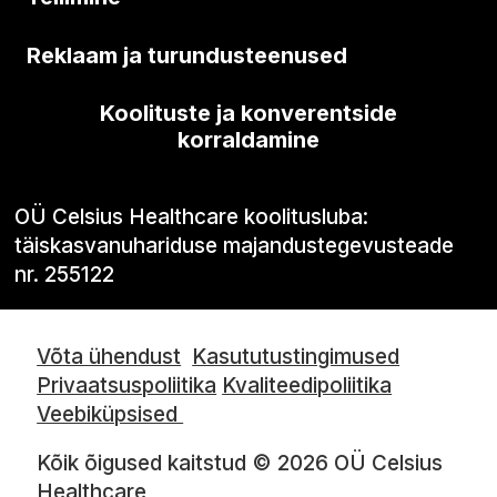
Reklaam ja turundusteenused
Koolituste ja konverentside
korraldamine
OÜ Celsius Healthcare koolitusluba:
täiskasvanuhariduse majandustegevusteade
nr. 255122
Võta ühendust
Kasututustingimused
Privaatsuspoliitika
Kvaliteedipoliitika
Veebiküpsised
Kõik õigused kaitstud © 2026 OÜ Celsius
Healthcare