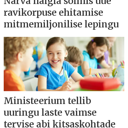
Narva haigla sõlmis uue
ravikorpuse ehitamise
mitmemiljonilise lepingu
Ministeerium tellib
uuringu laste vaimse
tervise abi kitsaskohtade