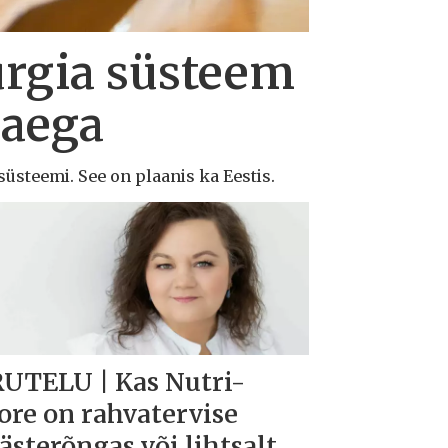
urgia süsteem
 aega
süsteemi. See on plaanis ka Eestis.
UTELU | Kas Nutri-
ore on rahvatervise
ästerõngas või lihtsalt