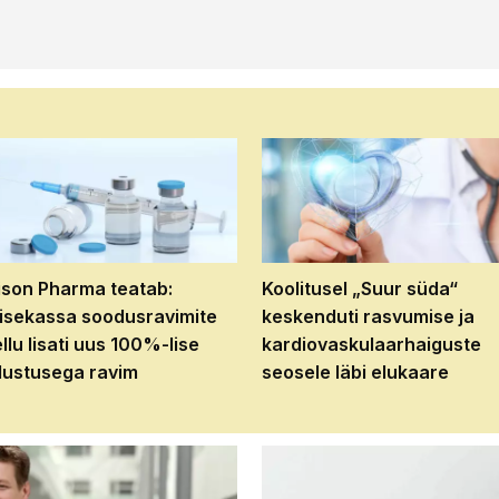
son Pharma teatab:
Koolitusel „Suur süda“
isekassa soodusravimite
keskenduti rasvumise ja
ellu lisati uus 100%-lise
kardiovaskulaarhaiguste
ustusega ravim
seosele läbi elukaare