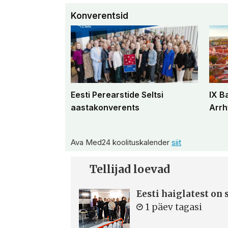
Konverentsid
Eesti Perearstide Seltsi
IX B
aastakonverents
Arrh
Ava Med24 koolituskalender
siit
Tellijad loevad
Eesti haiglatest on
1 päev tagasi