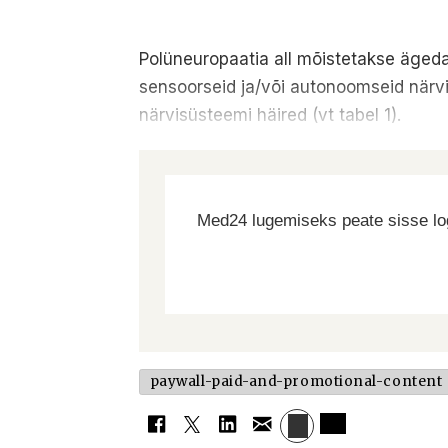
Polüneuropaatia all mõistetakse ägedai
sensoorseid ja/või autonoomseid närvi
närvisüsteemi häired (vt tabel 1).
Med24 lugemiseks peate sisse log
paywall-paid-and-promotional-content