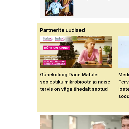
Partnerite uudised
Günekoloog Dace Matule:
Medi
soolestiku mikrobioota ja naise
Terv
tervis on väga tihedalt seotud
loet
sood