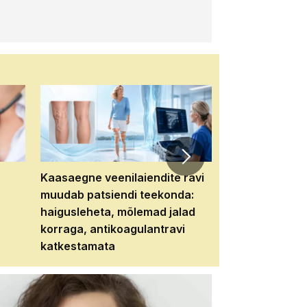
Kaasaegne veenilaiendite ravi
Veebiseminar:
muudab patsiendi teekonda:
patsiendi neere
haigusleheta, mõlemad jalad
tema tulevikku
korraga, antikoagulantravi
katkestamata