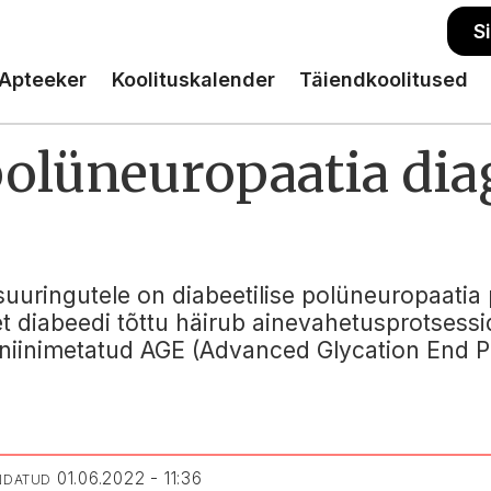
S
Apteeker
Koolituskalender
Täiendkoolitused
 polüneuropaatia d
suuringutele on diabeetilise polüneuropaatia 
 et diabeedi tõttu häirub ainevahetusprotses
s niinimetatud AGE (Advanced Glycation End P
01.06.2022 - 11:36
ENDATUD