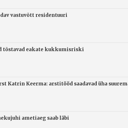
ndav vastuvõtt residentuuri
d tõstavad eakate kukkumisriski
arst Katrin Keerma: arstitööd saadavad üha suure
ekujuhi ametiaeg saab läbi