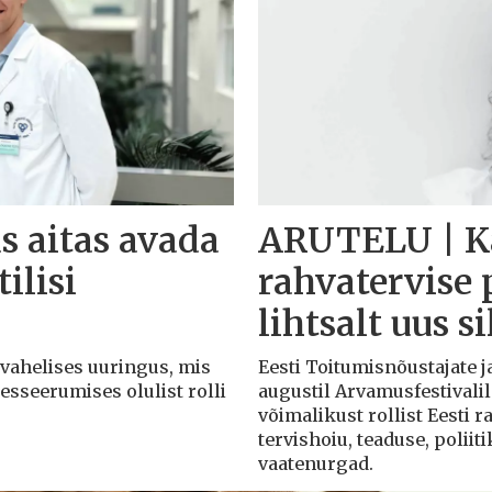
s aitas avada
ARUTELU | Ka
ilisi
rahvatervise 
lihtsalt uus s
svahelises uuringus, mis
Eesti Toitumisnõustajate j
esseerumises olulist rolli
augustil Arvamusfestivalil
võimalikust rollist Eesti 
tervishoiu, teaduse, poliit
vaatenurgad.