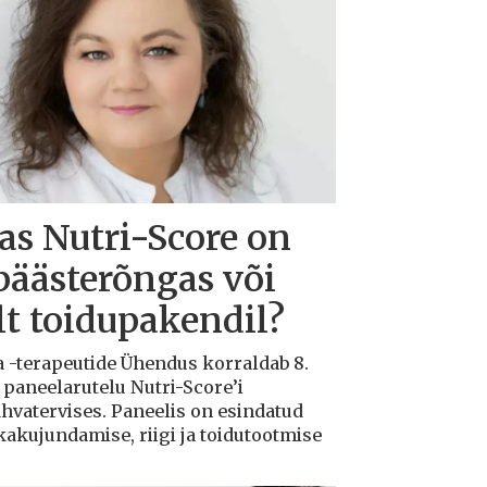
s Nutri-Score on
päästerõngas või
ilt toidupakendil?
a -terapeutide Ühendus korraldab 8.
 paneelarutelu Nutri-Score’i
rahvatervises. Paneelis on esindatud
ikakujundamise, riigi ja toidutootmise