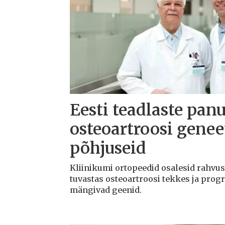
Eesti teadlaste panu
osteoartroosi geneet
põhjuseid
Kliinikumi ortopeedid osalesid rahvu
tuvastas osteoartroosi tekkes ja progr
mängivad geenid.