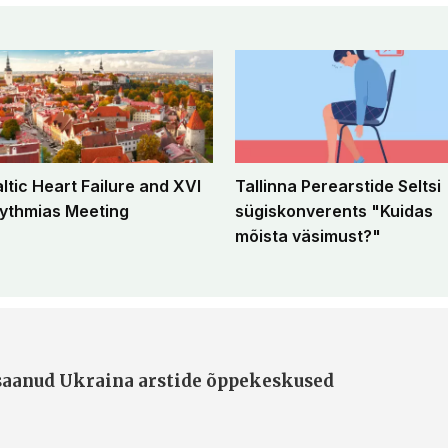
altic Heart Failure and XVI
Tallinna Perearstide Seltsi
ythmias Meeting
sügiskonverents "Kuidas
mõista väsimust?"
 saanud Ukraina arstide õppekeskused