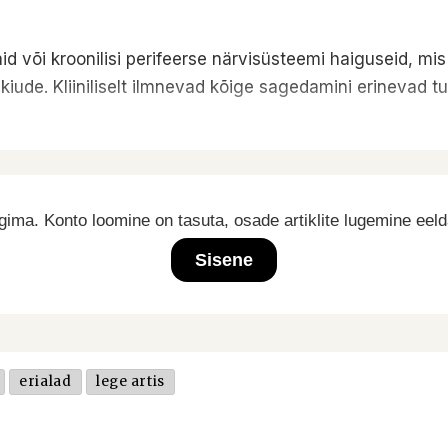
d või kroonilisi perifeerse närvisüsteemi haiguseid, mi
kiude. Kliiniliselt ilmnevad kõige sagedamini erinevad 
ima. Konto loomine on tasuta, osade artiklite lugemine eel
Sisene
erialad
lege artis