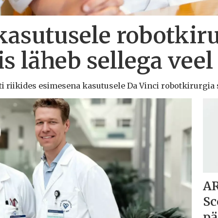
kasutusele robotkir
is läheb sellega veel
lti riikides esimesena kasutusele Da Vinci robotkirurgia 
AR
Sc
pä