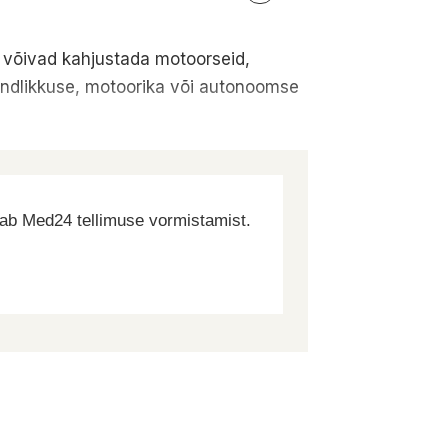
s võivad kahjustada motoorseid,
tundlikkuse, motoorika või autonoomse
dab Med24 tellimuse vormistamist.