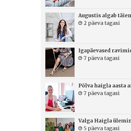
Augustis algab täie
2 päeva tagasi
Igapäevased ravimi
7 päeva tagasi
Põlva haigla aasta 
7 päeva tagasi
Valga Haigla ülemin
5 päeva tagasi