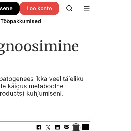
isene
Loo konto
Tööpakkumised
iagnoosimine
patogenees ikka veel täieliku
side käigus metaboolne
roducts) kuhjumiseni.