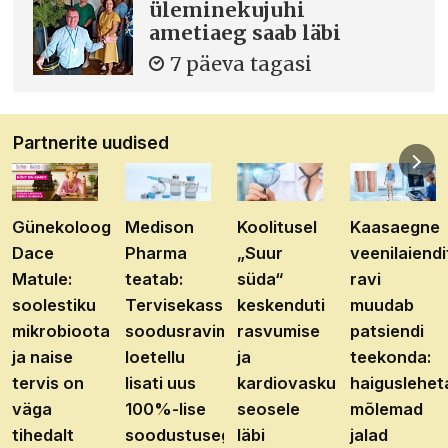
üleminekujuhi
ametiaeg saab läbi
7 päeva tagasi
Partnerite uudised
Günekoloog
Medison
Koolitusel
Kaasaegne
Dace
Pharma
„Suur
veenilaiendi
Matule:
teatab:
süda“
ravi
soolestiku
Tervisekassa
keskenduti
muudab
mikrobioota
soodusravimite
rasvumise
patsiendi
ja naise
loetellu
ja
teekonda:
tervis on
lisati uus
kardiovaskulaarhaiguste
haiguslehet
väga
100%-lise
seosele
mõlemad
tihedalt
soodustusega
läbi
jalad