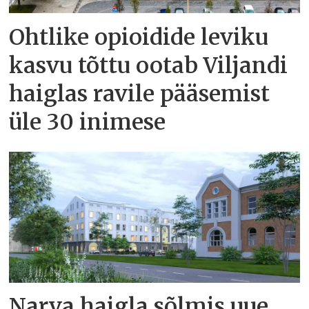
Ohtlike opioidide leviku
kasvu tõttu ootab Viljandi
haiglas ravile pääsemist
üle 30 inimese
Narva haigla sõlmis uue