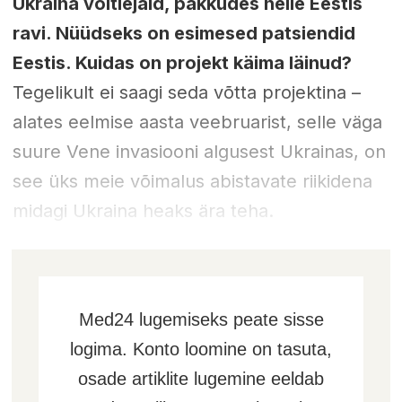
Ukraina võitlejaid, pakkudes neile Eestis
ravi. Nüüdseks on esimesed patsiendid
Eestis. Kuidas on projekt käima läinud?
Tegelikult ei saagi seda võtta projektina –
alates eelmise aasta veebruarist, selle väga
suure Vene invasiooni algusest Ukrainas, on
see üks meie võimalus abistavate riikidena
midagi Ukraina heaks ära teha.
Med24 lugemiseks peate sisse
logima. Konto loomine on tasuta,
osade artiklite lugemine eeldab