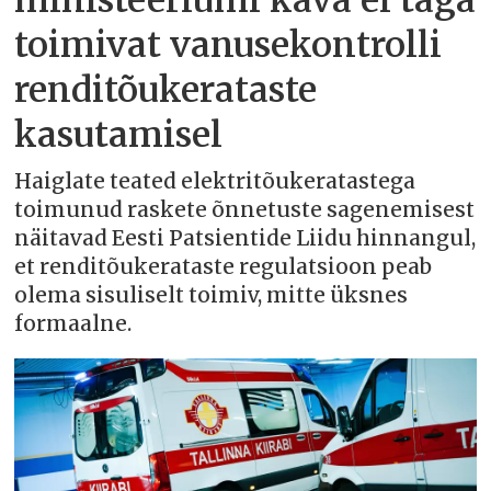
ministeeriumi kava ei taga
toimivat vanusekontrolli
renditõukerataste
kasutamisel
Haiglate teated elektritõukeratastega
toimunud raskete õnnetuste sagenemisest
näitavad Eesti Patsientide Liidu hinnangul,
et renditõukerataste regulatsioon peab
olema sisuliselt toimiv, mitte üksnes
formaalne.