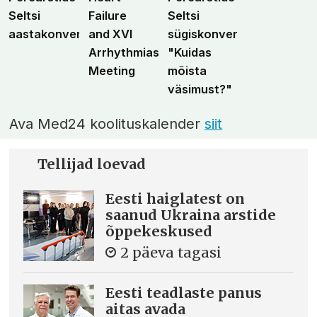
Seltsi
Failure
Seltsi
aastakonverents
and XVI
sügiskonverents
Arrhythmias
"Kuidas
Meeting
mõista
väsimust?"
Ava Med24 koolituskalender
siit
Tellijad loevad
Eesti haiglatest on
saanud Ukraina arstide
õppekeskused
2 päeva tagasi
Eesti teadlaste panus
aitas avada