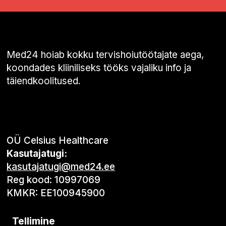
Med24 hoiab kokku tervishoiutöötajate aega,
koondades kliiniliseks tööks vajaliku info ja
täiendkoolitused.
OÜ Celsius Healthcare
Kasutajatugi:
kasutajatugi@med24.ee
Reg kood: 10997069
KMKR: EE100945900
Tellimine