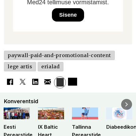
Med24 tellimuse vormistamist.
Sisene
paywall-paid-and-promotional-content
lege artis
erialad
Konverentsid
Eesti
IX Baltic
Tallinna
Diabeediko
Perearstide
Heart
Perearstide