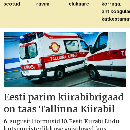
seotud
ravim
elukaare
korraga,
antikoagula
katkestama
Eesti parim kiirabibrigaad
on taas Tallinna Kiirabil
6. augustil toimusid 10. Eesti Kiirabi Liidu
kutsemeisterlikkuse võistlused, kus