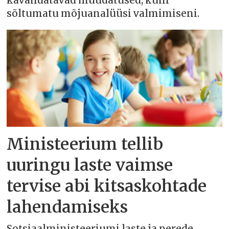
kavandatavad muudatused, kuni
sõltumatu mõjuanalüüsi valmimiseni.
Ministeerium tellib
uuringu laste vaimse
tervise abi kitsaskohtade
lahendamiseks
Sotsiaalministeeriumi laste ja perede