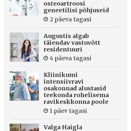
osteoartroosi
geneetilisi põhjuseid
2 päeva tagasi
Augustis algab
täiendav vastuvõtt
residentuuri
4 päeva tagasi
Kliinikumi
intensiivravi
osakonnad alustasid
teekonda rohelisema
ravikeskkonna poole
1 päev tagasi
Valga Haigla