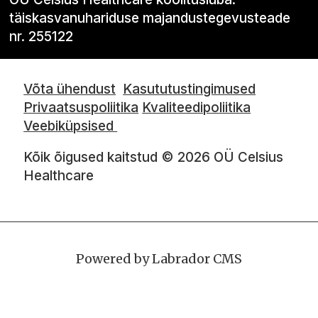
täiskasvanuhariduse majandustegevusteade
nr. 255122
Võta ühendust
Kasututustingimused
Privaatsuspoliitika
Kvaliteedipoliitika
Veebiküpsised
Kõik õigused kaitstud © 2026 OÜ Celsius
Healthcare
Powered by Labrador CMS