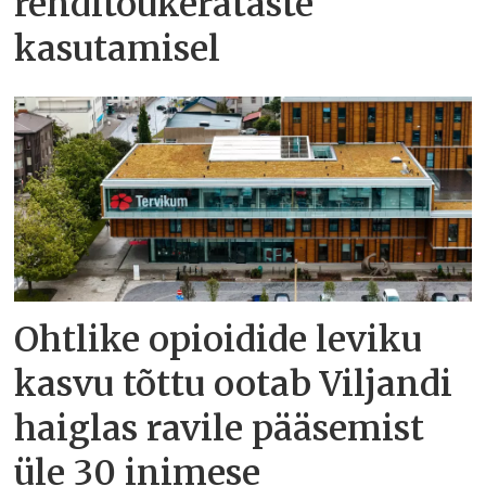
renditõukerataste
kasutamisel
Ohtlike opioidide leviku
kasvu tõttu ootab Viljandi
haiglas ravile pääsemist
üle 30 inimese