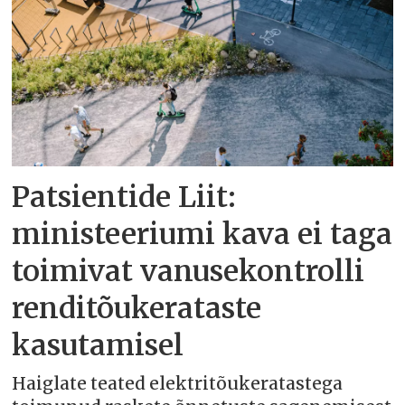
Patsientide Liit:
ministeeriumi kava ei taga
toimivat vanusekontrolli
renditõukerataste
kasutamisel
Haiglate teated elektritõukeratastega