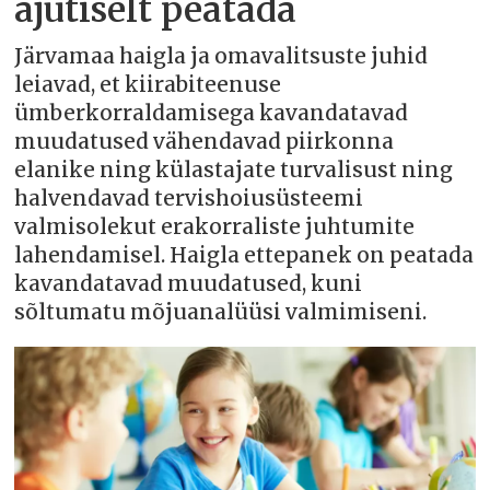
ajutiselt peatada
Järvamaa haigla ja omavalitsuste juhid
leiavad, et kiirabiteenuse
ümberkorraldamisega kavandatavad
muudatused vähendavad piirkonna
elanike ning külastajate turvalisust ning
halvendavad tervishoiusüsteemi
valmisolekut erakorraliste juhtumite
lahendamisel. Haigla ettepanek on peatada
kavandatavad muudatused, kuni
sõltumatu mõjuanalüüsi valmimiseni.