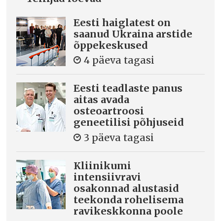
Eesti haiglatest on
saanud Ukraina arstide
õppekeskused
4 päeva tagasi
Eesti teadlaste panus
aitas avada
osteoartroosi
geneetilisi põhjuseid
3 päeva tagasi
Kliinikumi
intensiivravi
osakonnad alustasid
teekonda rohelisema
ravikeskkonna poole