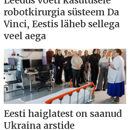
Leedus võeti kasutusele
robotkirurgia süsteem Da
Vinci, Eestis läheb sellega
veel aega
Eesti haiglatest on saanud
Ukraina arstide