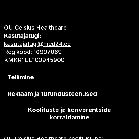
OÜ Celsius Healthcare
Kasutajatugi:
kasutajatugi@med24.ee
Reg kood: 10997069
KMKR: EE100945900
Tellimine
Reklaam ja turundusteenused
Koolituste ja konverentside
korraldamine
OÜ Celsius Healthcare koolitusluba: