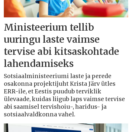
Ministeerium tellib
uuringu laste vaimse
tervise abi kitsaskohtade
lahendamiseks
Sotsiaalministeeriumi laste ja perede
osakonna projektijuht Krista Järv ütles
ERR-ile, et Eestis puudub terviklik
ülevaade, kuidas liigub laps vaimse tervise
abi saamisel tervishoiu-, haridus- ja
sotsiaalvaldkonna vahel.