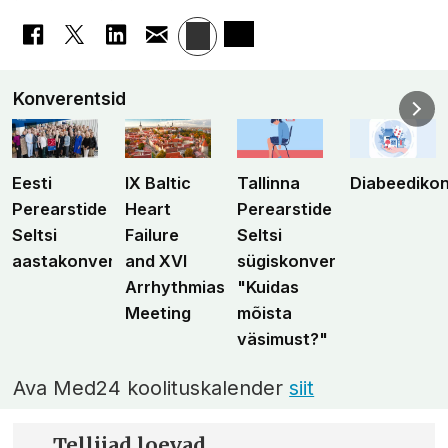
Konverentsid
Eesti
IX Baltic
Tallinna
Diabeediko
Perearstide
Heart
Perearstide
Seltsi
Failure
Seltsi
aastakonverents
and XVI
sügiskonverents
Arrhythmias
"Kuidas
Meeting
mõista
väsimust?"
Ava Med24 koolituskalender
siit
Tellijad loevad