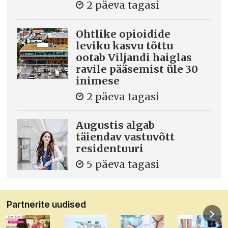
2 päeva tagasi
Ohtlike opioidide
leviku kasvu tõttu
ootab Viljandi haiglas
ravile pääsemist üle 30
inimese
2 päeva tagasi
Augustis algab
täiendav vastuvõtt
residentuuri
5 päeva tagasi
Partnerite uudised