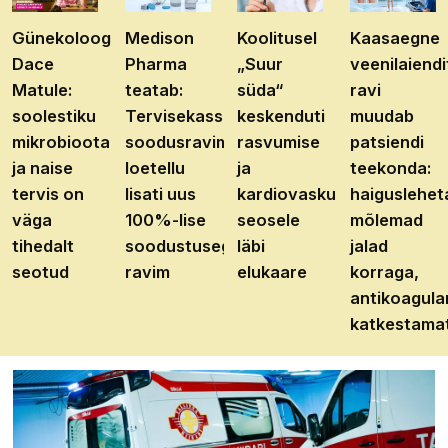
Günekoloog
Medison
Koolitusel
Kaasaegne
Dace
Pharma
„Suur
veenilaiendi
Matule:
teatab:
süda“
ravi
soolestiku
Tervisekassa
keskenduti
muudab
mikrobioota
soodusravimite
rasvumise
patsiendi
ja naise
loetellu
ja
teekonda:
tervis on
lisati uus
kardiovaskulaarhaiguste
haiguslehet
väga
100%-lise
seosele
mõlemad
tihedalt
soodustusega
läbi
jalad
seotud
ravim
elukaare
korraga,
antikoagula
katkestama