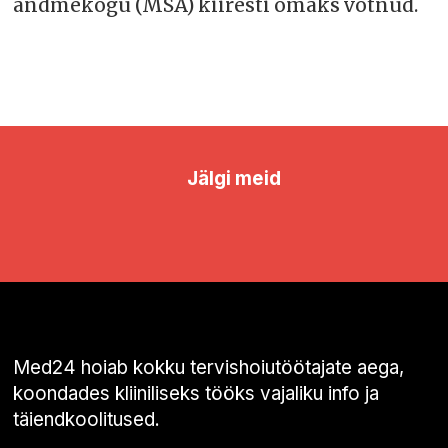
andmekogu (MSA) kiiresti omaks võtnud.
Jälgi meid
Med24 hoiab kokku tervishoiutöötajate aega,
koondades kliiniliseks tööks vajaliku info ja
täiendkoolitused.