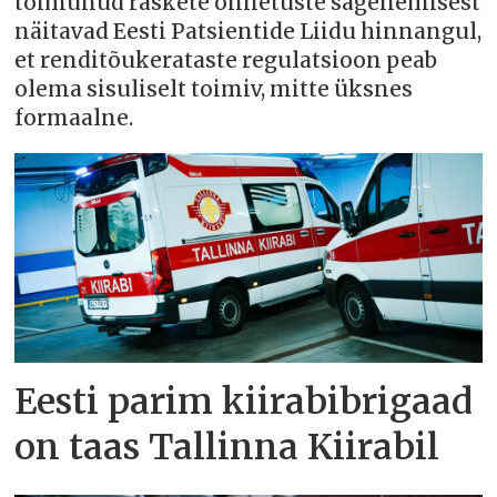
toimunud raskete õnnetuste sagenemisest
näitavad Eesti Patsientide Liidu hinnangul,
et renditõukerataste regulatsioon peab
olema sisuliselt toimiv, mitte üksnes
formaalne.
Eesti parim kiirabibrigaad
on taas Tallinna Kiirabil