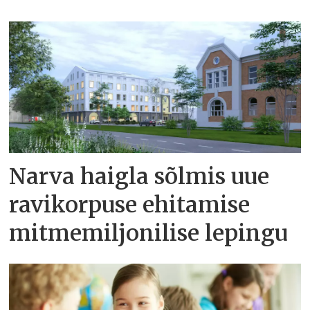
Narva haigla sõlmis uue
ravikorpuse ehitamise
mitmemiljonilise lepingu