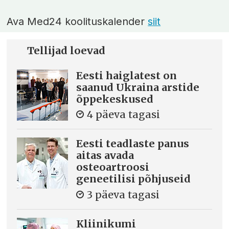
Ava Med24 koolituskalender
siit
Tellijad loevad
Eesti haiglatest on
saanud Ukraina arstide
õppekeskused
4 päeva tagasi
Eesti teadlaste panus
aitas avada
osteoartroosi
geneetilisi põhjuseid
3 päeva tagasi
Kliinikumi