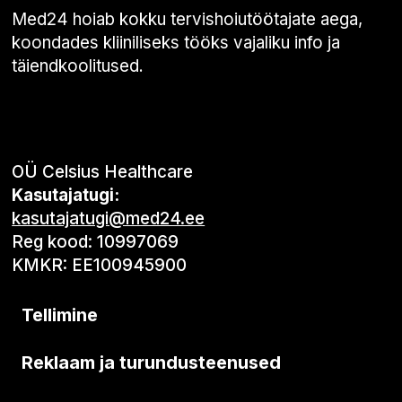
Med24 hoiab kokku tervishoiutöötajate aega,
koondades kliiniliseks tööks vajaliku info ja
täiendkoolitused.
OÜ Celsius Healthcare
Kasutajatugi:
kasutajatugi@med24.ee
Reg kood: 10997069
KMKR: EE100945900
Tellimine
Reklaam ja turundusteenused