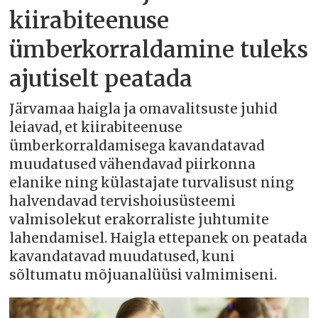
kiirabiteenuse
ümberkorraldamine tuleks
ajutiselt peatada
Järvamaa haigla ja omavalitsuste juhid
leiavad, et kiirabiteenuse
ümberkorraldamisega kavandatavad
muudatused vähendavad piirkonna
elanike ning külastajate turvalisust ning
halvendavad tervishoiusüsteemi
valmisolekut erakorraliste juhtumite
lahendamisel. Haigla ettepanek on peatada
kavandatavad muudatused, kuni
sõltumatu mõjuanalüüsi valmimiseni.