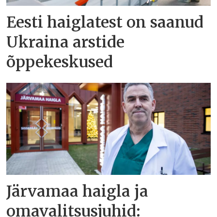
Eesti haiglatest on saanud
Ukraina arstide
õppekeskused
Järvamaa haigla ja
omavalitsusjuhid: