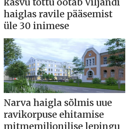
kasvu tõttu ootab Viljandi
haiglas ravile pääsemist
üle 30 inimese
Narva haigla sõlmis uue
ravikorpuse ehitamise
mitmemiljonilise lepingu