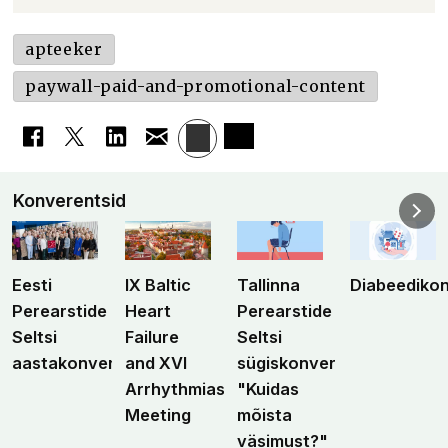
apteeker
paywall-paid-and-promotional-content
Konverentsid
Eesti
IX Baltic
Tallinna
Diabeediko
Perearstide
Heart
Perearstide
Seltsi
Failure
Seltsi
aastakonverents
and XVI
sügiskonverents
Arrhythmias
"Kuidas
Meeting
mõista
väsimust?"