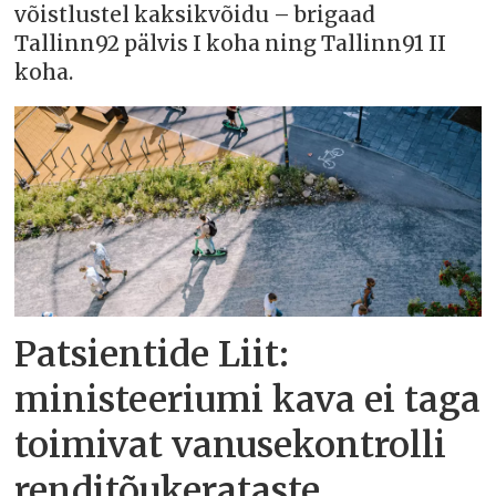
võistlustel kaksikvõidu – brigaad
Tallinn92 pälvis I koha ning Tallinn91 II
koha.
Patsientide Liit:
ministeeriumi kava ei taga
toimivat vanusekontrolli
renditõukerataste