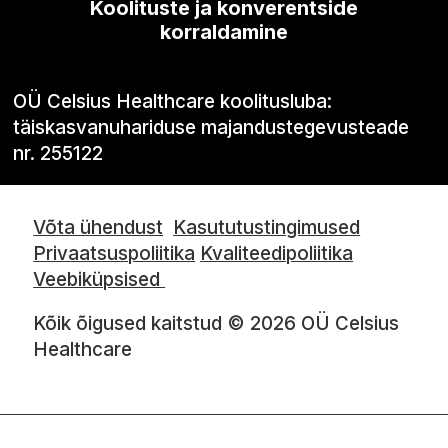
Koolituste ja konverentside
korraldamine
OÜ Celsius Healthcare koolitusluba:
täiskasvanuhariduse majandustegevusteade
nr. 255122
Võta ühendust
Kasututustingimused
Privaatsuspoliitika
Kvaliteedipoliitika
Veebiküpsised
Kõik õigused kaitstud © 2026 OÜ Celsius
Healthcare