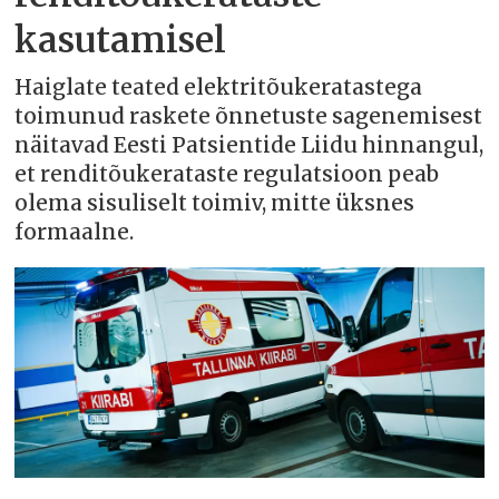
kasutamisel
Haiglate teated elektritõukeratastega
toimunud raskete õnnetuste sagenemisest
näitavad Eesti Patsientide Liidu hinnangul,
et renditõukerataste regulatsioon peab
olema sisuliselt toimiv, mitte üksnes
formaalne.