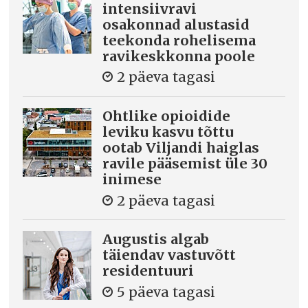
intensiivravi
osakonnad alustasid
teekonda rohelisema
ravikeskkonna poole
2 päeva tagasi
Ohtlike opioidide
leviku kasvu tõttu
ootab Viljandi haiglas
ravile pääsemist üle 30
inimese
2 päeva tagasi
Augustis algab
täiendav vastuvõtt
residentuuri
5 päeva tagasi