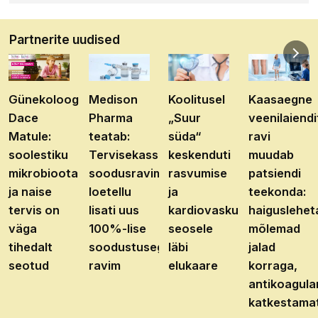
Partnerite uudised
Günekoloog
Medison
Koolitusel
Kaasaegne
Dace
Pharma
„Suur
veenilaiendi
Matule:
teatab:
süda“
ravi
soolestiku
Tervisekassa
keskenduti
muudab
mikrobioota
soodusravimite
rasvumise
patsiendi
ja naise
loetellu
ja
teekonda:
tervis on
lisati uus
kardiovaskulaarhaiguste
haiguslehet
väga
100%-lise
seosele
mõlemad
tihedalt
soodustusega
läbi
jalad
seotud
ravim
elukaare
korraga,
antikoagula
katkestama