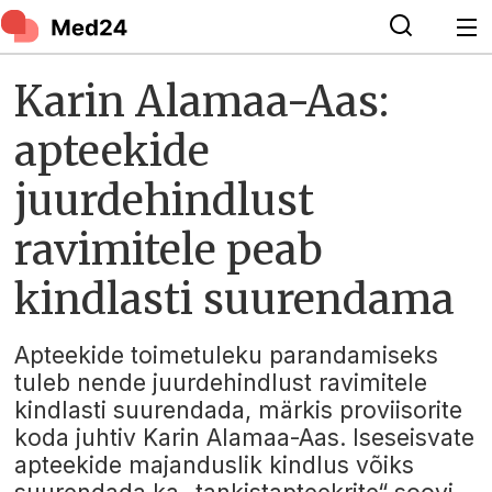
Karin Alamaa-Aas:
apteekide
juurdehindlust
ravimitele peab
kindlasti suurendama
Apteekide toimetuleku parandamiseks
tuleb nende juurdehindlust ravimitele
kindlasti suurendada, märkis proviisorite
koda juhtiv Karin Alamaa-Aas. Iseseisvate
apteekide majanduslik kindlus võiks