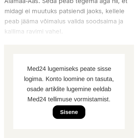
Alamaa-Aas. Seda peab tegema aga nii, et
midagi ei muutuks patsiendi jaoks, kellele
peab jääma võimalus valida soodsaima ja
kallima ravimi vahel.
Med24 lugemiseks peate sisse
logima. Konto loomine on tasuta,
osade artiklite lugemine eeldab
Med24 tellimuse vormistamist.
Sisene