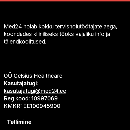
Med24 hoiab kokku tervishoiutöötajate aega,
koondades kliiniliseks tööks vajaliku info ja
täiendkoolitused.
OÜ Celsius Healthcare
Kasutajatugi:
kasutajatugi@med24.ee
Reg kood: 10997069
KMKR: EE100945900
Tellimine