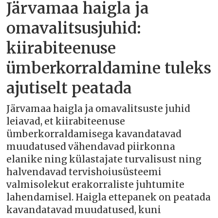
Järvamaa haigla ja
omavalitsusjuhid:
kiirabiteenuse
ümberkorraldamine tuleks
ajutiselt peatada
Järvamaa haigla ja omavalitsuste juhid
leiavad, et kiirabiteenuse
ümberkorraldamisega kavandatavad
muudatused vähendavad piirkonna
elanike ning külastajate turvalisust ning
halvendavad tervishoiusüsteemi
valmisolekut erakorraliste juhtumite
lahendamisel. Haigla ettepanek on peatada
kavandatavad muudatused, kuni