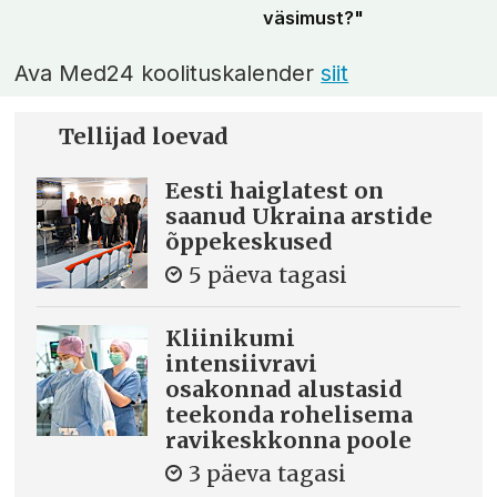
väsimust?"
Ava Med24 koolituskalender
siit
Tellijad loevad
Eesti haiglatest on
saanud Ukraina arstide
õppekeskused
5 päeva tagasi
Kliinikumi
intensiivravi
osakonnad alustasid
teekonda rohelisema
ravikeskkonna poole
3 päeva tagasi