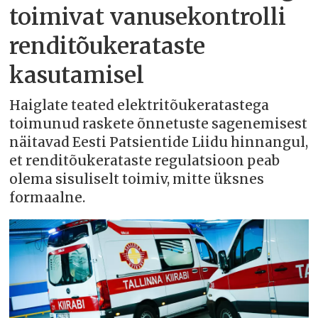
toimivat vanusekontrolli
renditõukerataste
kasutamisel
Haiglate teated elektritõukeratastega
toimunud raskete õnnetuste sagenemisest
näitavad Eesti Patsientide Liidu hinnangul,
et renditõukerataste regulatsioon peab
olema sisuliselt toimiv, mitte üksnes
formaalne.