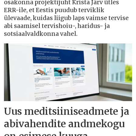
osakonna projektijuht Krista Järv ütles
ERR-ile, et Eestis puudub terviklik
ülevaade, kuidas liigub laps vaimse tervise
abi saamisel tervishoiu-, haridus- ja
sotsiaalvaldkonna vahel.
Uus meditsiiniseadmete ja
abivahendite andmekogu