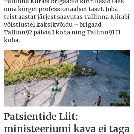
Tallinna Kiirabi brigaadid kinnitasid taas
oma kõrget professionaalset taset. Juba
teist aastat järjest saavutas Tallinna Kiirabi
võistlustel kaksikvõidu – brigaad
Tallinn92 pälvis I koha ning Tallinn91 II
koha.
Patsientide Liit:
ministeeriumi kava ei taga