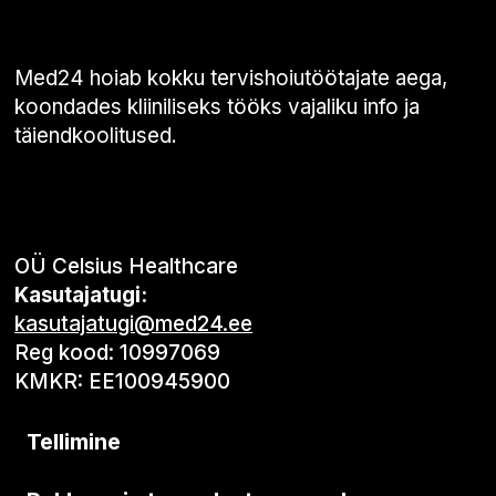
Med24 hoiab kokku tervishoiutöötajate aega,
koondades kliiniliseks tööks vajaliku info ja
täiendkoolitused.
OÜ Celsius Healthcare
Kasutajatugi:
kasutajatugi@med24.ee
Reg kood: 10997069
KMKR: EE100945900
Tellimine