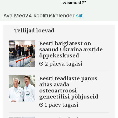
väsimust?"
Ava Med24 koolituskalender
siit
Tellijad loevad
Eesti haiglatest on
saanud Ukraina arstide
õppekeskused
2 päeva tagasi
Eesti teadlaste panus
aitas avada
osteoartroosi
geneetilisi põhjuseid
1 päev tagasi