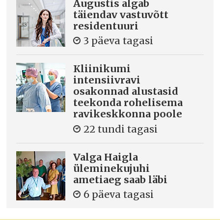
Augustis algab
täiendav vastuvõtt
residentuuri
3 päeva tagasi
Kliinikumi
intensiivravi
osakonnad alustasid
teekonda rohelisema
ravikeskkonna poole
22 tundi tagasi
Valga Haigla
üleminekujuhi
ametiaeg saab läbi
6 päeva tagasi