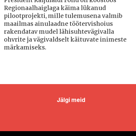
President Kaljulaidi Fond on koostöös
Regionaalhaiglaga käima lükanud
pilootprojekti, mille tulemusena valmib
maailmas ainulaadne töötervishoius
rakendatav mudel lähisuhtevägivalla
ohvrite ja vägivaldselt käituvate inimeste
märkamiseks.
Jälgi meid