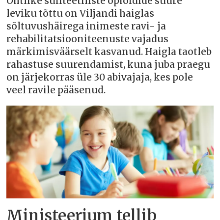
Ohtlike sünteetiliste opioidide suure
leviku tõttu on Viljandi haiglas
sõltuvushäirega inimeste ravi- ja
rehabilitatsiooniteenuste vajadus
märkimisväärselt kasvanud. Haigla taotleb
rahastuse suurendamist, kuna juba praegu
on järjekorras üle 30 abivajaja, kes pole
veel ravile pääsenud.
Ministeerium tellib