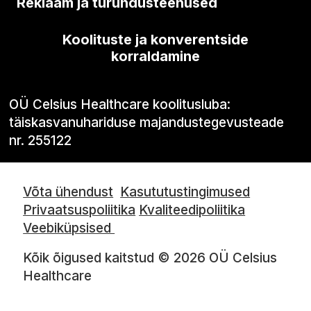
Reklaam ja turundusteenused
Koolituste ja konverentside
korraldamine
OÜ Celsius Healthcare koolitusluba:
täiskasvanuhariduse majandustegevusteade
nr. 255122
Võta ühendust
Kasututustingimused
Privaatsuspoliitika
Kvaliteedipoliitika
Veebiküpsised
Kõik õigused kaitstud © 2026 OÜ Celsius
Healthcare