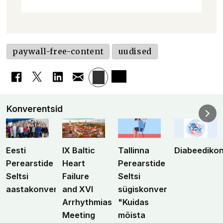
paywall-free-content
uudised
Konverentsid
Eesti
IX Baltic
Tallinna
Diabeediko
Perearstide
Heart
Perearstide
Seltsi
Failure
Seltsi
aastakonverents
and XVI
sügiskonverents
Arrhythmias
"Kuidas
Meeting
mõista