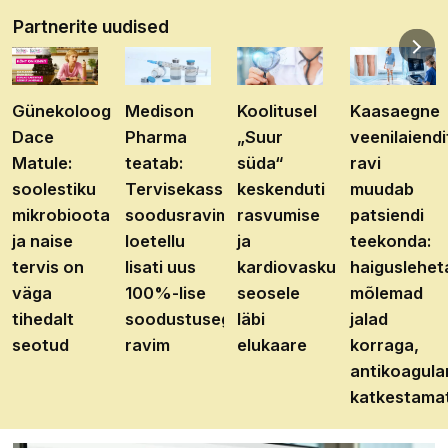
Partnerite uudised
Günekoloog
Medison
Koolitusel
Kaasaegne
Dace
Pharma
„Suur
veenilaiendi
Matule:
teatab:
süda“
ravi
soolestiku
Tervisekassa
keskenduti
muudab
mikrobioota
soodusravimite
rasvumise
patsiendi
ja naise
loetellu
ja
teekonda:
tervis on
lisati uus
kardiovaskulaarhaiguste
haiguslehet
väga
100%-lise
seosele
mõlemad
tihedalt
soodustusega
läbi
jalad
seotud
ravim
elukaare
korraga,
antikoagula
katkestama