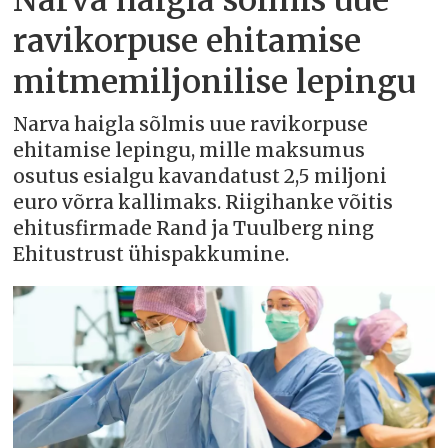
Narva haigla sõlmis uue
ravikorpuse ehitamise
mitmemiljonilise lepingu
Narva haigla sõlmis uue ravikorpuse
ehitamise lepingu, mille maksumus
osutus esialgu kavandatust 2,5 miljoni
euro võrra kallimaks. Riigihanke võitis
ehitusfirmade Rand ja Tuulberg ning
Ehitustrust ühispakkumine.