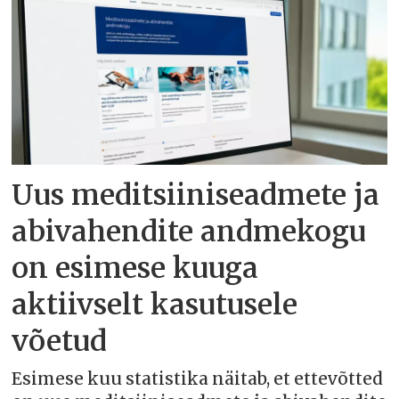
Uus meditsiiniseadmete ja
abivahendite andmekogu
on esimese kuuga
aktiivselt kasutusele
võetud
Esimese kuu statistika näitab, et ettevõtted