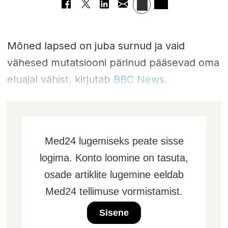
Mõned lapsed on juba surnud ja vaid
vähesed mutatsiooni pärinud pääsevad oma
eluajal vähist, kirjutab
BBC News
.
Med24 lugemiseks peate sisse
logima. Konto loomine on tasuta,
osade artiklite lugemine eeldab
Med24 tellimuse vormistamist.
Sisene