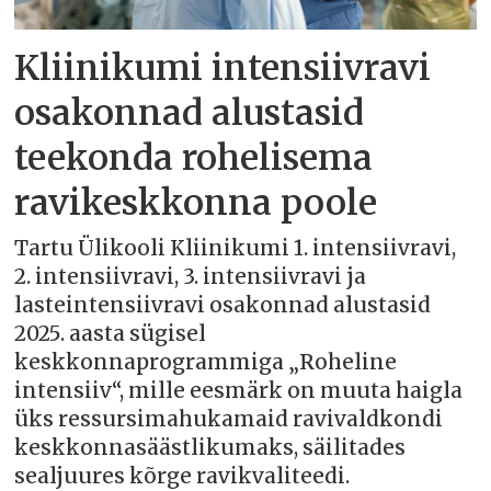
Kliinikumi intensiivravi
osakonnad alustasid
teekonda rohelisema
ravikeskkonna poole
Tartu Ülikooli Kliinikumi 1. intensiivravi,
2. intensiivravi, 3. intensiivravi ja
lasteintensiivravi osakonnad alustasid
2025. aasta sügisel
keskkonnaprogrammiga „Roheline
intensiiv“, mille eesmärk on muuta haigla
üks ressursimahukamaid ravivaldkondi
keskkonnasäästlikumaks, säilitades
sealjuures kõrge ravikvaliteedi.