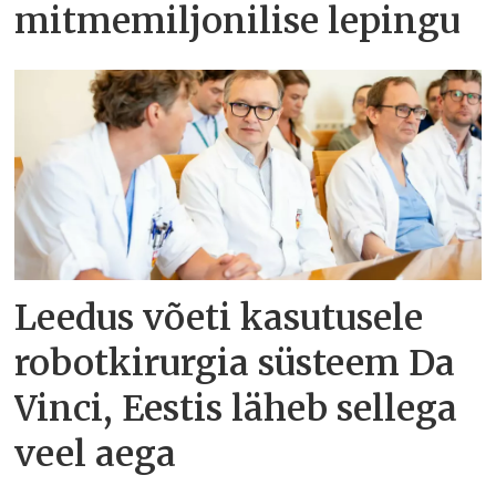
mitmemiljonilise lepingu
Leedus võeti kasutusele
robotkirurgia süsteem Da
Vinci, Eestis läheb sellega
veel aega