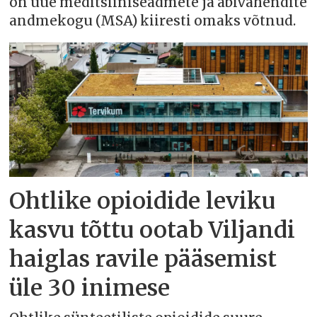
on uue meditsiiniseadmete ja abivahendite
andmekogu (MSA) kiiresti omaks võtnud.
Ohtlike opioidide leviku
kasvu tõttu ootab Viljandi
haiglas ravile pääsemist
üle 30 inimese