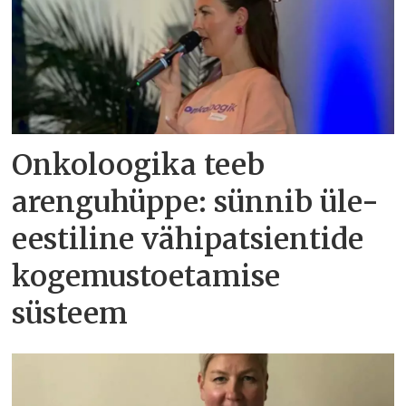
Onkoloogika teeb
arenguhüppe: sünnib üle-
eestiline vähipatsientide
kogemustoetamise
süsteem