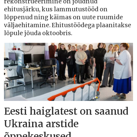
rekonstrueerimine on jõudnud
ehitusjärku, kus lammutustööd on
lõppenud ning käimas on uute ruumide
väljaehitamine. Ehitustöödega plaanitakse
lõpule jõuda oktoobris.
Eesti haiglatest on saanud
Ukraina arstide
õppekeskused