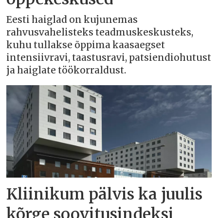
Eesti haiglad on kujunemas
rahvusvahelisteks teadmuskeskusteks,
kuhu tullakse õppima kaasaegset
intensiivravi, taastusravi, patsiendiohutust
ja haiglate töökorraldust.
Kliinikum pälvis ka juulis
kõrge soovitusindeksi