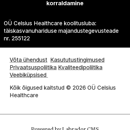
korraldamine
OÜ Celsius Healthcare koolitusluba:
täiskasvanuhariduse majandustegevusteade
nr. 255122
Võta ühendust
Kasututustingimused
Privaatsuspoliitika
Kvaliteedipoliitika
Veebiküpsised
Kõik õigused kaitstud © 2026 OÜ Celsius
Healthcare
Powered by Labrador CMS