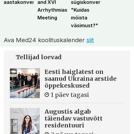
aastakonverents
and XVI
sügiskonverents
Arrhythmias
"Kuidas
Meeting
mõista
väsimust?"
Ava Med24 koolituskalender
siit
Tellijad loevad
Eesti haiglatest on
saanud Ukraina arstide
õppekeskused
1 päev tagasi
Augustis algab
täiendav vastuvõtt
residentuuri