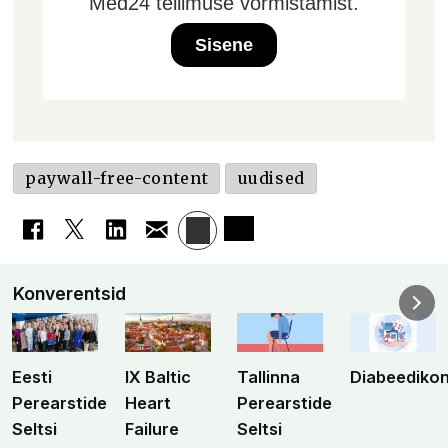
Med24 tellimuse vormistamist.
Sisene
paywall-free-content
uudised
Konverentsid
Eesti
IX Baltic
Tallinna
Diabeediko
Perearstide
Heart
Perearstide
Seltsi
Failure
Seltsi