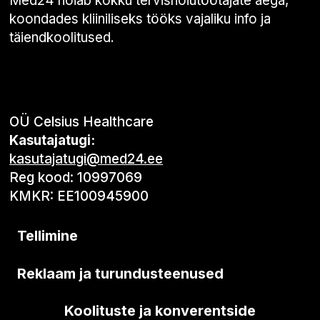
Med24 hoiab kokku tervishoiutöötajate aega,
koondades kliiniliseks tööks vajaliku info ja
täiendkoolitused.
OÜ Celsius Healthcare
Kasutajatugi:
kasutajatugi@med24.ee
Reg kood: 10997069
KMKR: EE100945900
Tellimine
Reklaam ja turundusteenused
Koolituste ja konverentside