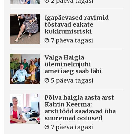
2 päeva tagasi
Igapäevased ravimid
tõstavad eakate
kukkumisriski
7 päeva tagasi
Valga Haigla
üleminekujuhi
ametiaeg saab läbi
5 päeva tagasi
Põlva haigla aasta arst
Katrin Keerma:
arstitööd saadavad üha
suuremad ootused
7 päeva tagasi