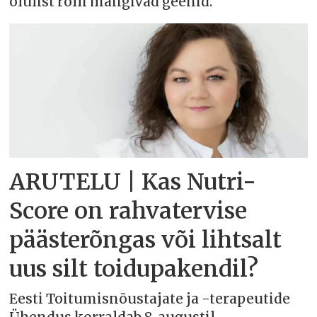
olulist rolli mängivad geenid.
ARUTELU | Kas Nutri-
Score on rahvatervise
päästerõngas või lihtsalt
uus silt toidupakendil?
Eesti Toitumisnõustajate ja -terapeutide