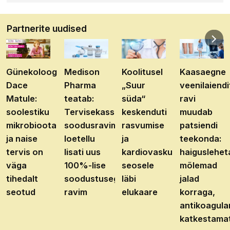
Partnerite uudised
Günekoloog
Medison
Koolitusel
Kaasaegne
Dace
Pharma
„Suur
veenilaiendi
Matule:
teatab:
süda“
ravi
soolestiku
Tervisekassa
keskenduti
muudab
mikrobioota
soodusravimite
rasvumise
patsiendi
ja naise
loetellu
ja
teekonda:
tervis on
lisati uus
kardiovaskulaarhaiguste
haiguslehet
väga
100%-lise
seosele
mõlemad
tihedalt
soodustusega
läbi
jalad
seotud
ravim
elukaare
korraga,
antikoagula
katkestama