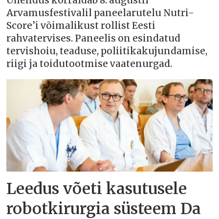
Ühendus korraldab 8. augustil
Arvamusfestivalil paneelarutelu Nutri-
Score’i võimalikust rollist Eesti
rahvatervises. Paneelis on esindatud
tervishoiu, teaduse, poliitikakujundamise,
riigi ja toidutootmise vaatenurgad.
Leedus võeti kasutusele
robotkirurgia süsteem Da