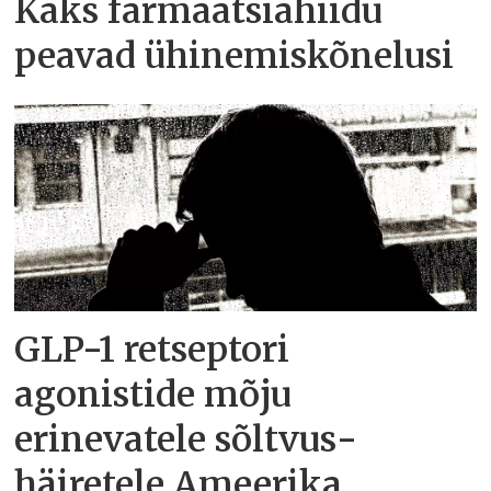
Kaks farmaatsiahiidu
peavad ühinemiskõnelusi
GLP-1 retseptori
agonistide mõju
erinevatele sõltvus­
häiretele Ameerika