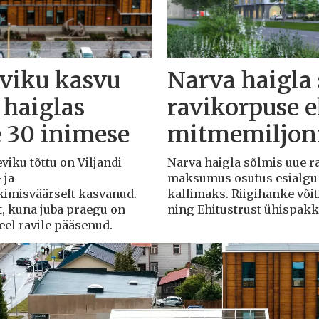
eviku kasvu
Narva haigla
 haiglas
ravikorpuse 
e 30 inimese
mitmemiljoni
eviku tõttu on Viljandi
Narva haigla sõlmis uue r
 ja
maksumus osutus esialgu k
rkimisväärselt kasvanud.
kallimaks. Riigihanke või
t, kuna juba praegu on
ning Ehitustrust ühispak
veel ravile pääsenud.