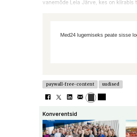
vanemõde Leia Järve, kes on kiirabis 
Med24 lugemiseks peate sisse log
paywall-free-content
uudised
Konverentsid