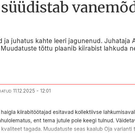
t süüdistab vanemõd
 ja juhatus kahte leeri jagunenud. Juhataja A
Muudatuste tõttu plaanib kiirabist lahkuda ne
11.12.2025 - 12:01
NDATUD
 haigla kiirabitöötajad esitavad kollektiivse lahkumisava
rahulolematus, ent tema jutule pole keegi tulnud. Väideta
e kvaliteet tagada. Muudatuste seas kaalub Oja varianti