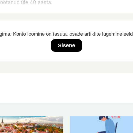
töötanud üle 40 aasta.
ima. Konto loomine on tasuta, osade artiklite lugemine eel
Sisene