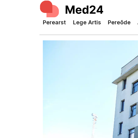
Perearst
Lege Artis
Pereõde