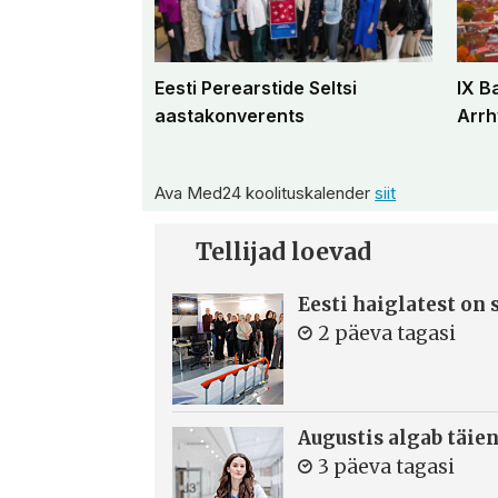
Eesti Perearstide Seltsi
IX B
aastakonverents
Arrh
Ava Med24 koolituskalender
siit
Tellijad loevad
Eesti haiglatest on
2 päeva tagasi
Augustis algab täie
3 päeva tagasi