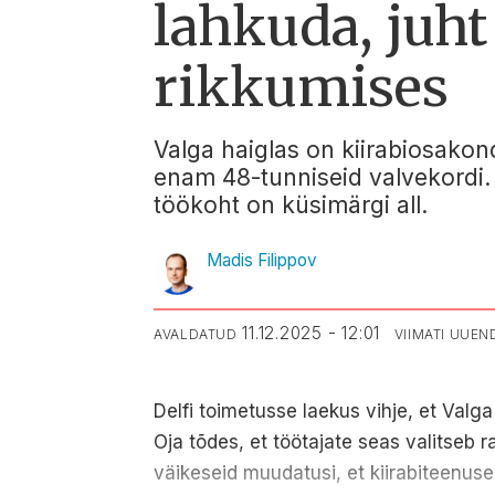
lahkuda, juh
rikkumises
Valga haiglas on kiirabiosakond
enam 48-tunniseid valvekordi. 
töökoht on küsimärgi all.
Madis Filippov
11.12.2025 - 12:01
AVALDATUD
VIIMATI UUE
Delfi toimetusse laekus vihje, et Valga
Oja tõdes, et töötajate seas valitseb 
väikeseid muudatusi, et kiirabiteenus