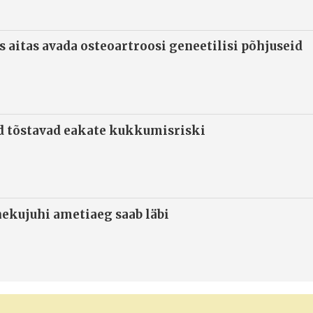
s aitas avada osteoartroosi geneetilisi põhjuseid
d tõstavad eakate kukkumisriski
ekujuhi ametiaeg saab läbi