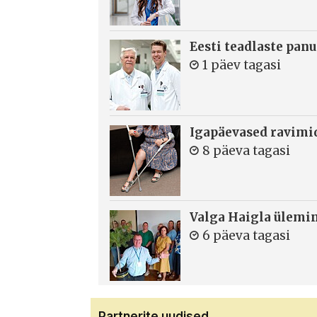
Eesti teadlaste panu
1 päev tagasi
Igapäevased ravimi
8 päeva tagasi
Valga Haigla ülemin
6 päeva tagasi
Partnerite uudised