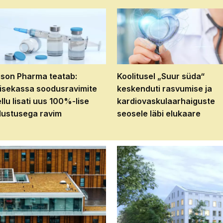
son Pharma teatab:
Koolitusel „Suur süda“
isekassa soodusravimite
keskenduti rasvumise ja
ellu lisati uus 100%-lise
kardiovaskulaarhaiguste
ustusega ravim
seosele läbi elukaare