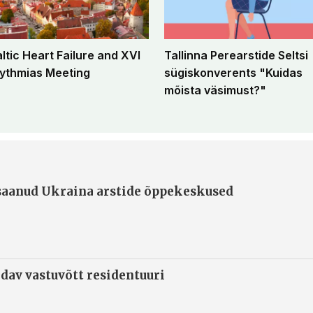
altic Heart Failure and XVI
Tallinna Perearstide Seltsi
ythmias Meeting
sügiskonverents "Kuidas
mõista väsimust?"
 saanud Ukraina arstide õppekeskused
ndav vastuvõtt residentuuri