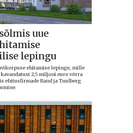
 sõlmis uue
ehitamise
lise lepingu
avikorpuse ehitamise lepingu, mille
avandatust 2,5 miljoni euro võrra
tis ehitusfirmade Rand ja Tuulberg
kumine.