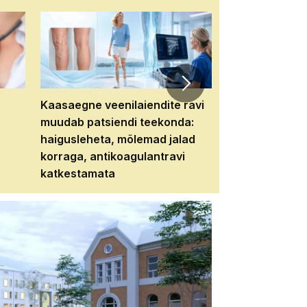
Kaasaegne veenilaiendite ravi
Veebiseminar:
muudab patsiendi teekonda:
patsiendi neere
haigusleheta, mõlemad jalad
tema tulevikku
korraga, antikoagulantravi
katkestamata