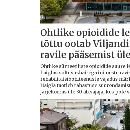
Ohtlike opioidide l
tõttu ootab Viljandi
ravile pääsemist ül
Ohtlike sünteetiliste opioidide suure l
haiglas sõltuvushäirega inimeste ravi-
rehabilitatsiooniteenuste vajadus mä
Haigla taotleb rahastuse suurendamis
järjekorras üle 30 abivajaja, kes pole 