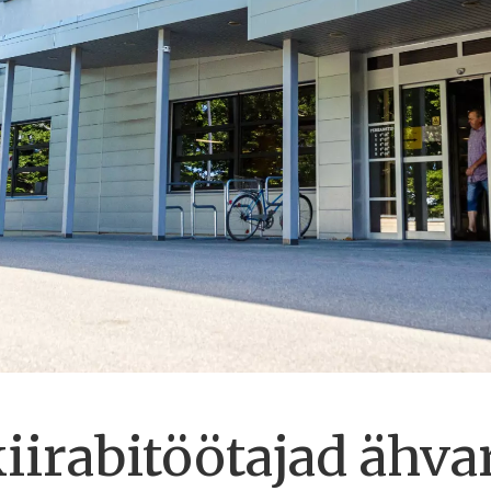
kiirabitöötajad ähv