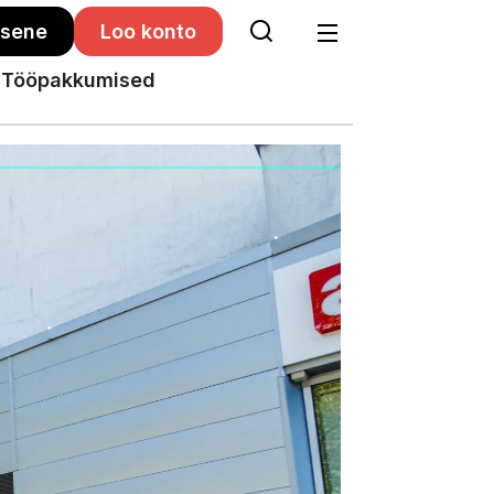
isene
Loo konto
Tööpakkumised