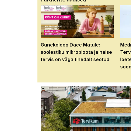
Günekoloog Dace Matule:
Medi
soolestiku mikrobioota ja naise
Terv
tervis on väga tihedalt seotud
loet
sood