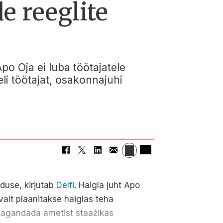
e reeglite
po Oja ei luba töötajatele
li töötajat, osakonnajuhi
lduse, kirjutab
Delfi
. Haigla juht Apo
valt plaanitakse haiglas teha
 tagandada ametist staažikas