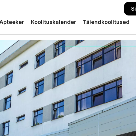
S
Apteeker
Koolituskalender
Täiendkoolitused