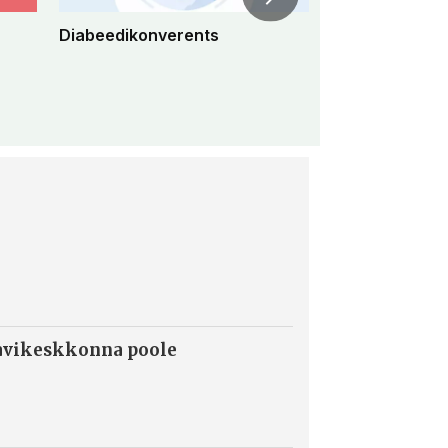
Diabeedikonverents
Peremeditsiini 
konverents 2
ravikeskkonna poole