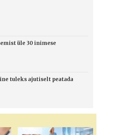
semist üle 30 inimese
ne tuleks ajutiselt peatada