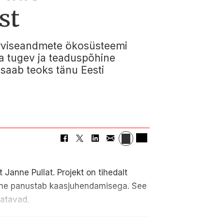
st
erviseandmete ökosüsteemi
ua tugev ja teaduspõhine
 saab teoks tänu Eesti
Janne Pullat. Projekt on tihedalt
Janne panustab kaasjuhendamisega. See
datavad.