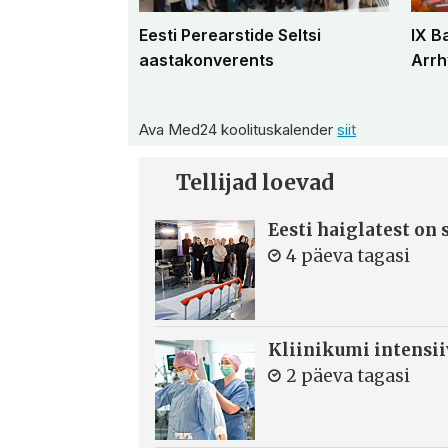
Eesti Perearstide Seltsi
IX B
aastakonverents
Arrh
Ava Med24 koolituskalender
siit
Tellijad loevad
Eesti haiglatest on
4 päeva tagasi
Kliinikumi intensi
2 päeva tagasi