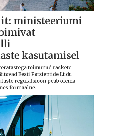
iit: ministeeriumi
toimivat
lli
taste kasutamisel
ukeratastega toimunud raskete
tavad Eesti Patsientide Liidu
ataste regulatsioon peab olema
ksnes formaalne.