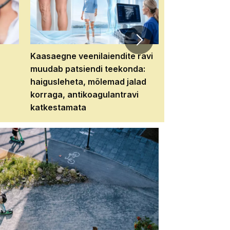
Kaasaegne veenilaiendite ravi
Veebiseminar:
muudab patsiendi teekonda:
patsiendi neere
haigusleheta, mõlemad jalad
tema tulevikku
korraga, antikoagulantravi
katkestamata