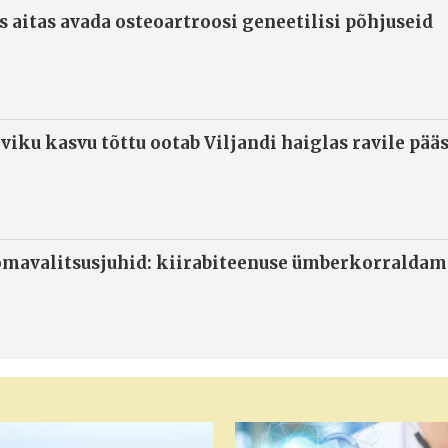
s aitas avada osteoartroosi geneetilisi põhjuseid
viku kasvu tõttu ootab Viljandi haiglas ravile pää
omavalitsusjuhid: kiirabiteenuse ümberkorraldami