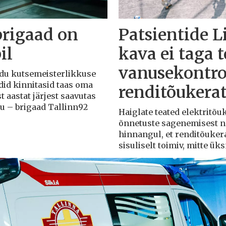
brigaad on
Patsientide L
il
kava ei taga 
vanusekontro
Liidu kutsemeisterlikkuse
adid kinnitasid taas oma
renditõukera
t aastat järjest saavutas
du – brigaad Tallinn92
Haiglate teated elektritõ
õnnetuste sagenemisest näi
hinnangul, et renditõuker
sisuliselt toimiv, mitte ü