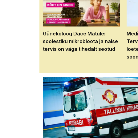
Günekoloog Dace Matule:
Medi
soolestiku mikrobioota ja naise
Terv
tervis on väga tihedalt seotud
loet
sood