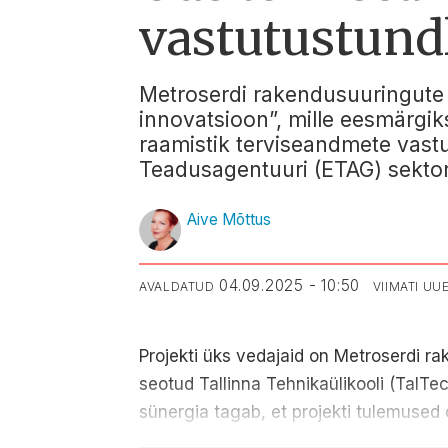
vastutustund
Metroserdi rakendusuuringute 
innovatsioon”, mille eesmärgik
raamistik terviseandmete vastu
Teadusagentuuri (ETAG) sekto
Aive Mõttus
04.09.2025 - 10:50
AVALDATUD
VIIMATI U
Projekti üks vedajaid on Metroserdi r
seotud Tallinna Tehnikaülikooli (TalT
sünergia tagab, et projekti tulemused