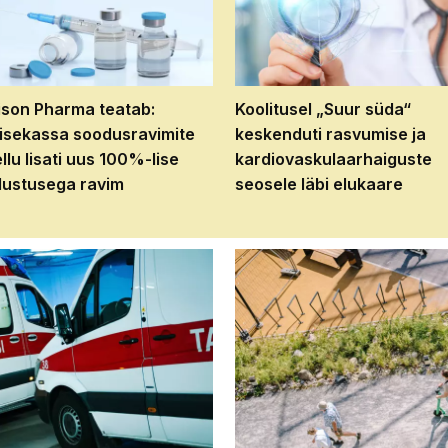
son Pharma teatab:
Koolitusel „Suur süda“
isekassa soodusravimite
keskenduti rasvumise ja
ellu lisati uus 100%-lise
kardiovaskulaarhaiguste
ustusega ravim
seosele läbi elukaare