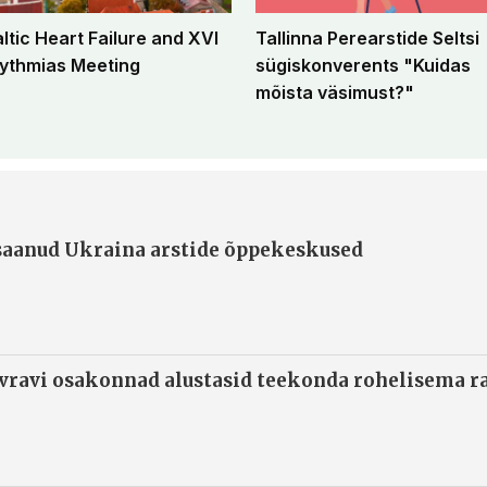
altic Heart Failure and XVI
Tallinna Perearstide Seltsi
ythmias Meeting
sügiskonverents "Kuidas
mõista väsimust?"
 saanud Ukraina arstide õppekeskused
ivravi osakonnad alustasid teekonda rohelisema 