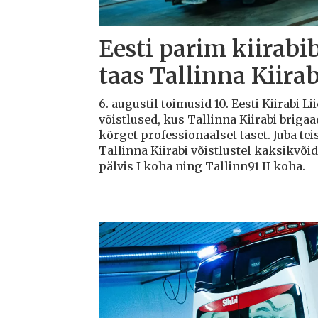
Eesti parim kiirabi
taas Tallinna Kiirab
6. augustil toimusid 10. Eesti Kiirabi 
võistlused, kus Tallinna Kiirabi briga
kõrget professionaalset taset. Juba teis
Tallinna Kiirabi võistlustel kaksikvõi
pälvis I koha ning Tallinn91 II koha.