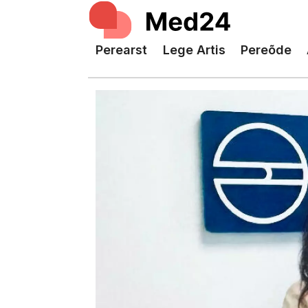
Perearst
Lege Artis
Pereõde