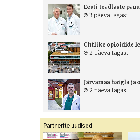
Eesti teadlaste panu
3 päeva tagasi
Ohtlike opioidide le
2 päeva tagasi
Järvamaa haigla ja 
2 päeva tagasi
Partnerite uudised