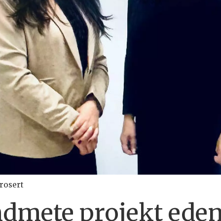
trosert
ndmete projekt ede