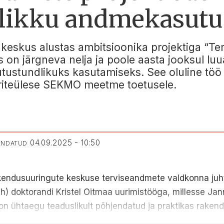
likku andmekasutu
keskus alustas ambitsioonika projektiga “T
s on järgneva nelja ja poole aasta jooksul lu
tustundlikuks kasutamiseks. See oluline töö
riteülese SEKMO meetme toetusele.
04.09.2025 - 10:50
UENDATUD
akendusuuringute keskuse terviseandmete valdkonna juht 
ech) doktorandi Kristel Oitmaa uurimistööga, millesse 
 on ühtaegu teaduslikult põhjendatud ja praktikas raken