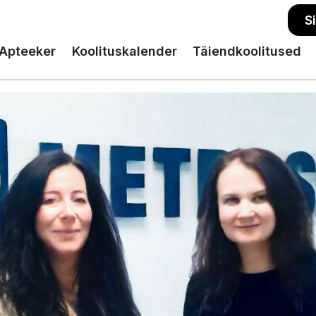
S
Apteeker
Koolituskalender
Täiendkoolitused