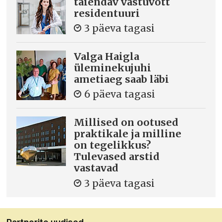
täiendav vastuvõtt
residentuuri
3 päeva tagasi
Valga Haigla
üleminekujuhi
ametiaeg saab läbi
6 päeva tagasi
Millised on ootused
praktikale ja milline
on tegelikkus?
Tulevased arstid
vastavad
3 päeva tagasi