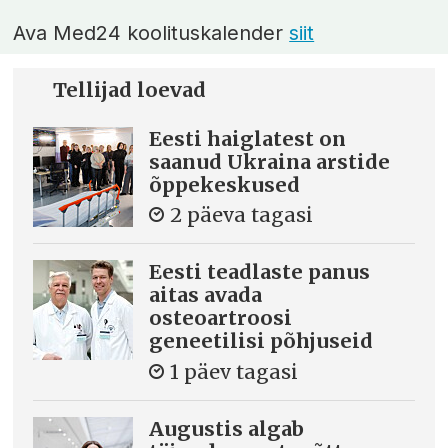
Ava Med24 koolituskalender
siit
Tellijad loevad
Eesti haiglatest on
saanud Ukraina arstide
õppekeskused
2 päeva tagasi
Eesti teadlaste panus
aitas avada
osteoartroosi
geneetilisi põhjuseid
1 päev tagasi
Augustis algab