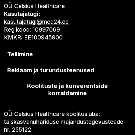
OÜ Celsius Healthcare
Kasutajatugi:
kasutajatugi@med24.ee
Reg kood: 10997069
KMKR: EE100945900
Tellimine
Reklaam ja turundusteenused
Koolituste ja konverentside
korraldamine
OÜ Celsius Healthcare koolitusluba:
täiskasvanuhariduse majandustegevusteade
nr. 255122