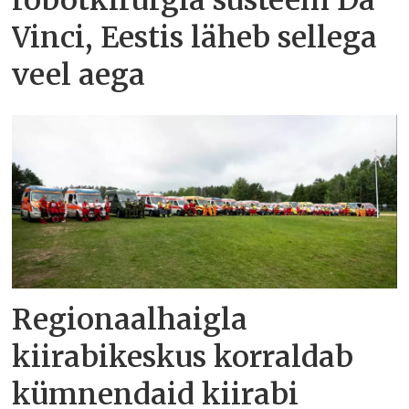
robotkirurgia süsteem Da
Vinci, Eestis läheb sellega
veel aega
Regionaalhaigla
kiirabikeskus korraldab
kümnendaid kiirabi