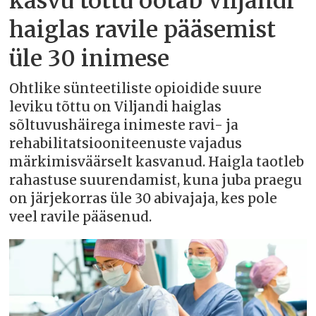
kasvu tõttu ootab Viljandi
haiglas ravile pääsemist
üle 30 inimese
Ohtlike sünteetiliste opioidide suure
leviku tõttu on Viljandi haiglas
sõltuvushäirega inimeste ravi- ja
rehabilitatsiooniteenuste vajadus
märkimisväärselt kasvanud. Haigla taotleb
rahastuse suurendamist, kuna juba praegu
on järjekorras üle 30 abivajaja, kes pole
veel ravile pääsenud.