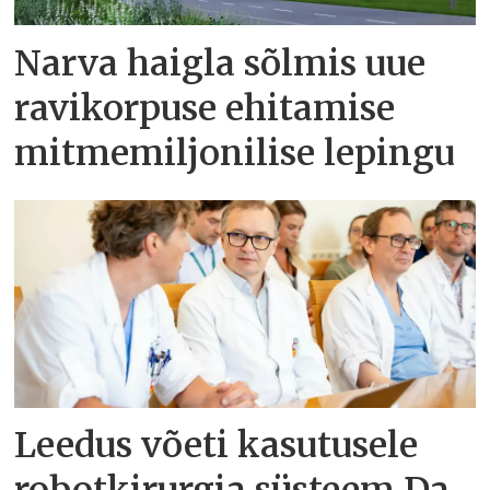
Narva haigla sõlmis uue
ravikorpuse ehitamise
mitmemiljonilise lepingu
Leedus võeti kasutusele