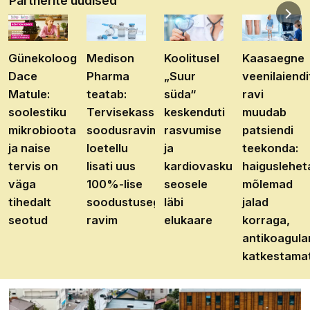
Partnerite uudised
Günekoloog
Medison
Koolitusel
Kaasaegne
Dace
Pharma
„Suur
veenilaiendi
Matule:
teatab:
süda“
ravi
soolestiku
Tervisekassa
keskenduti
muudab
mikrobioota
soodusravimite
rasvumise
patsiendi
ja naise
loetellu
ja
teekonda:
tervis on
lisati uus
kardiovaskulaarhaiguste
haiguslehet
väga
100%-lise
seosele
mõlemad
tihedalt
soodustusega
läbi
jalad
seotud
ravim
elukaare
korraga,
antikoagula
katkestama