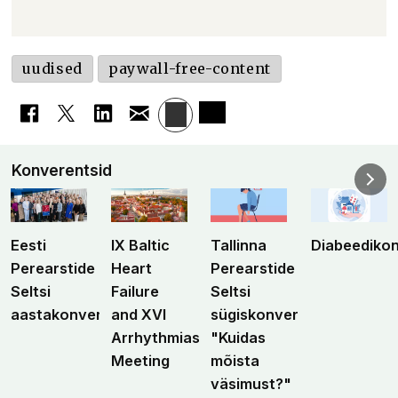
uudised
paywall-free-content
Konverentsid
Eesti
IX Baltic
Tallinna
Diabeediko
Perearstide
Heart
Perearstide
Seltsi
Failure
Seltsi
aastakonverents
and XVI
sügiskonverents
Arrhythmias
"Kuidas
Meeting
mõista
väsimust?"