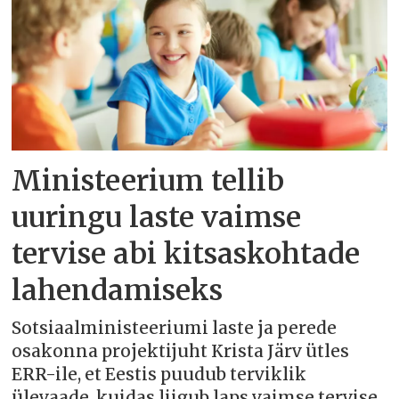
Ministeerium tellib
uuringu laste vaimse
tervise abi kitsaskohtade
lahendamiseks
Sotsiaalministeeriumi laste ja perede
osakonna projektijuht Krista Järv ütles
ERR-ile, et Eestis puudub terviklik
ülevaade, kuidas liigub laps vaimse tervise