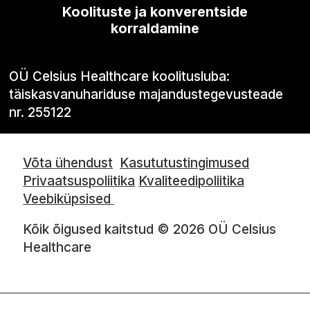
Koolituste ja konverentside
korraldamine
OÜ Celsius Healthcare koolitusluba:
täiskasvanuhariduse majandustegevusteade
nr. 255122
Võta ühendust
Kasututustingimused
Privaatsuspoliitika
Kvaliteedipoliitika
Veebiküpsised
Kõik õigused kaitstud © 2026 OÜ Celsius
Healthcare