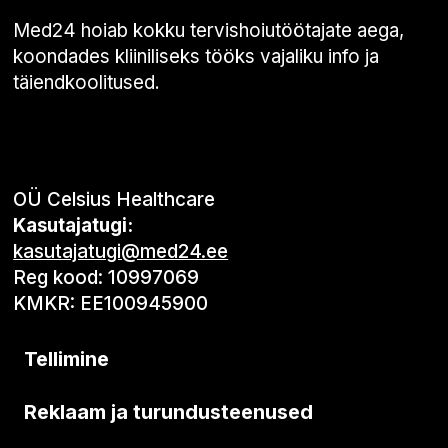
Med24 hoiab kokku tervishoiutöötajate aega,
koondades kliiniliseks tööks vajaliku info ja
täiendkoolitused.
OÜ Celsius Healthcare
Kasutajatugi:
kasutajatugi@med24.ee
Reg kood: 10997069
KMKR: EE100945900
Tellimine
Reklaam ja turundusteenused