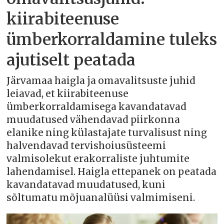
kiirabiteenuse
ümberkorraldamine tuleks
ajutiselt peatada
Järvamaa haigla ja omavalitsuste juhid
leiavad, et kiirabiteenuse
ümberkorraldamisega kavandatavad
muudatused vähendavad piirkonna
elanike ning külastajate turvalisust ning
halvendavad tervishoiusüsteemi
valmisolekut erakorraliste juhtumite
lahendamisel. Haigla ettepanek on peatada
kavandatavad muudatused, kuni
sõltumatu mõjuanalüüsi valmimiseni.