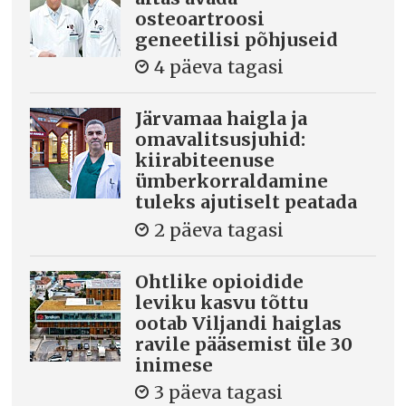
osteoartroosi
geneetilisi põhjuseid
4 päeva tagasi
Järvamaa haigla ja
omavalitsusjuhid:
kiirabiteenuse
ümberkorraldamine
tuleks ajutiselt peatada
2 päeva tagasi
Ohtlike opioidide
leviku kasvu tõttu
ootab Viljandi haiglas
ravile pääsemist üle 30
inimese
3 päeva tagasi