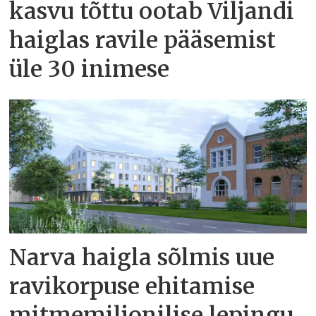
kasvu tõttu ootab Viljandi
haiglas ravile pääsemist
üle 30 inimese
Narva haigla sõlmis uue
ravikorpuse ehitamise
mitmemiljonilise lepingu