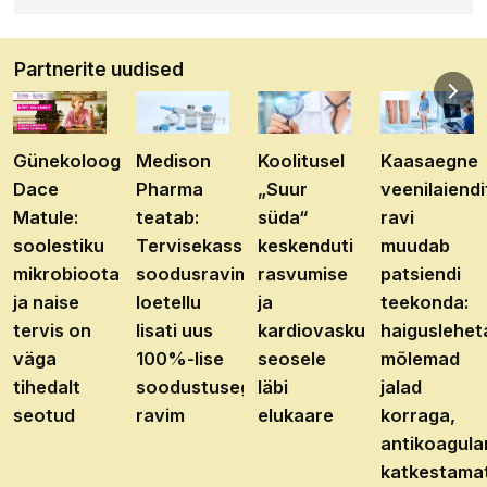
Partnerite uudised
Günekoloog
Medison
Koolitusel
Kaasaegne
Dace
Pharma
„Suur
veenilaiendi
Matule:
teatab:
süda“
ravi
soolestiku
Tervisekassa
keskenduti
muudab
mikrobioota
soodusravimite
rasvumise
patsiendi
ja naise
loetellu
ja
teekonda:
tervis on
lisati uus
kardiovaskulaarhaiguste
haiguslehet
väga
100%-lise
seosele
mõlemad
tihedalt
soodustusega
läbi
jalad
seotud
ravim
elukaare
korraga,
antikoagula
katkestama