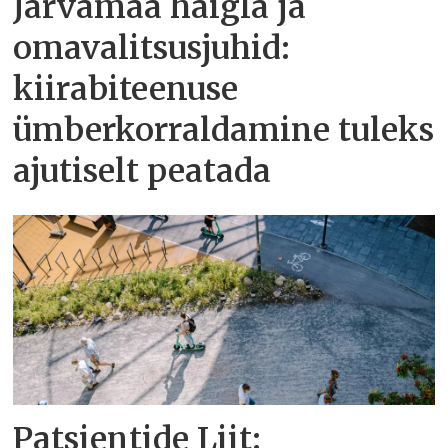
Järvamaa haigla ja
omavalitsusjuhid:
kiirabiteenuse
ümberkorraldamine tuleks
ajutiselt peatada
Patsientide Liit: