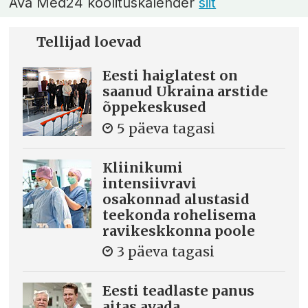
Ava Med24 koolituskalender
siit
Tellijad loevad
Eesti haiglatest on
saanud Ukraina arstide
õppekeskused
5 päeva tagasi
Kliinikumi
intensiivravi
osakonnad alustasid
teekonda rohelisema
ravikeskkonna poole
3 päeva tagasi
Eesti teadlaste panus
aitas avada