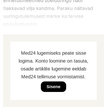
ennetusmeetmed sõeluuringu näol
hakkavad vilja kandma. Paraku näitavad
uuringutulemused märke ka tervise
ebavõrdsusest.
Med24 lugemiseks peate sisse
logima. Konto loomine on tasuta,
osade artiklite lugemine eeldab
Med24 tellimuse vormistamist.
Sisene