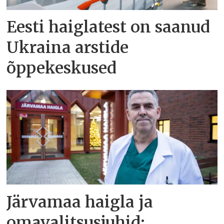
Eesti haiglatest on saanud
Ukraina arstide
õppekeskused
Järvamaa haigla ja
omavalitsusjuhid: