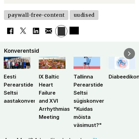
paywall-free-content
uudised
Konverentsid
Eesti
IX Baltic
Tallinna
Diabeediko
Perearstide
Heart
Perearstide
Seltsi
Failure
Seltsi
aastakonverents
and XVI
sügiskonverents
Arrhythmias
"Kuidas
Meeting
mõista
väsimust?"