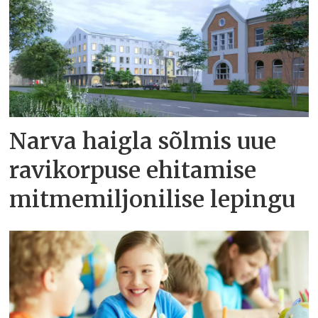
Narva haigla sõlmis uue
ravikorpuse ehitamise
mitmemiljonilise lepingu