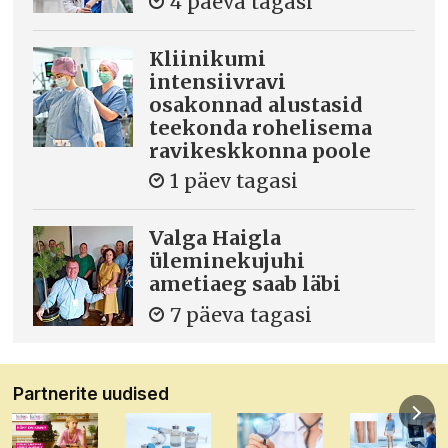
4 päeva tagasi
Kliinikumi
intensiivravi
osakonnad alustasid
teekonda rohelisema
ravikeskkonna poole
1 päev tagasi
Valga Haigla
üleminekujuhi
ametiaeg saab läbi
7 päeva tagasi
Partnerite uudised