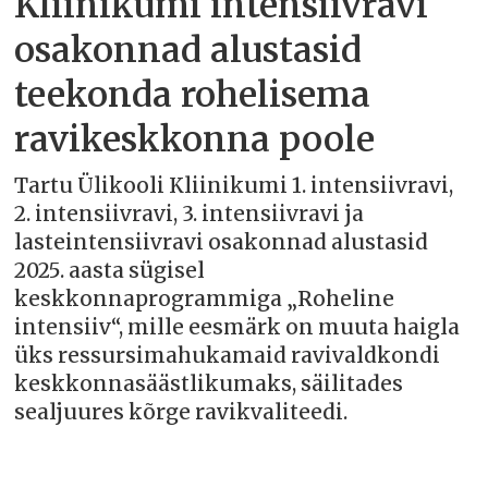
Kliinikumi intensiivravi
osakonnad alustasid
teekonda rohelisema
ravikeskkonna poole
Tartu Ülikooli Kliinikumi 1. intensiivravi,
2. intensiivravi, 3. intensiivravi ja
lasteintensiivravi osakonnad alustasid
2025. aasta sügisel
keskkonnaprogrammiga „Roheline
intensiiv“, mille eesmärk on muuta haigla
üks ressursimahukamaid ravivaldkondi
keskkonnasäästlikumaks, säilitades
sealjuures kõrge ravikvaliteedi.