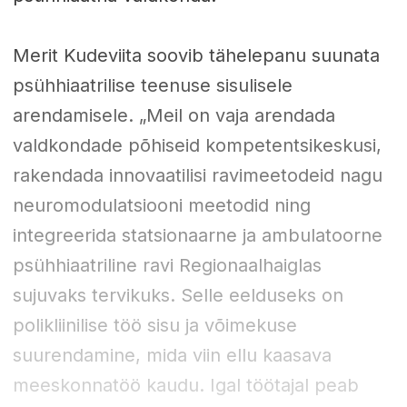
Merit Kudeviita soovib tähelepanu suunata
psühhiaatrilise teenuse sisulisele
arendamisele. „Meil on vaja arendada
valdkondade põhiseid kompetentsikeskusi,
rakendada innovaatilisi ravimeetodeid nagu
neuromodulatsiooni meetodid ning
integreerida statsionaarne ja ambulatoorne
psühhiaatriline ravi Regionaalhaiglas
sujuvaks tervikuks. Selle eelduseks on
polikliinilise töö sisu ja võimekuse
suurendamine, mida viin ellu kaasava
meeskonnatöö kaudu. Igal töötajal peab