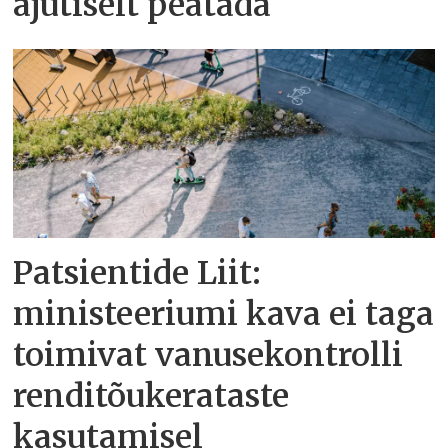
ajutiselt peatada
Patsientide Liit:
ministeeriumi kava ei taga
toimivat vanusekontrolli
renditõukerataste
kasutamisel