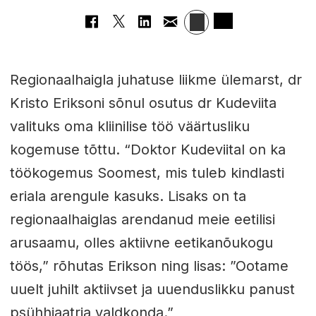
Regionaalhaigla juhatuse liikme ülemarst, dr
Kristo Eriksoni sõnul osutus dr Kudeviita
valituks oma kliinilise töö väärtusliku
kogemuse tõttu. “Doktor Kudeviital on ka
töökogemus Soomest, mis tuleb kindlasti
eriala arengule kasuks. Lisaks on ta
regionaalhaiglas arendanud meie eetilisi
arusaamu, olles aktiivne eetikanõukogu
töös,” rõhutas Erikson ning lisas: ”Ootame
uuelt juhilt aktiivset ja uuenduslikku panust
psühhiaatria valdkonda.”