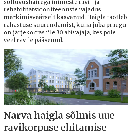
sõltuvushäirega inimeste ravi- ja
rehabilitatsiooniteenuste vajadus
märkimisväärselt kasvanud. Haigla taotleb
rahastuse suurendamist, kuna juba praegu
on järjekorras üle 30 abivajaja, kes pole
veel ravile pääsenud.
Narva haigla sõlmis uue
ravikorpuse ehitamise