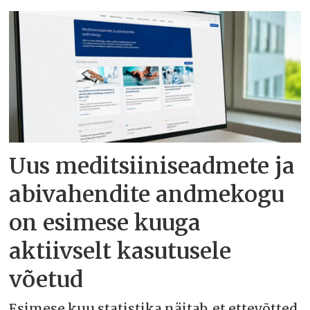
Uus meditsiiniseadmete ja
abivahendite andmekogu
on esimese kuuga
aktiivselt kasutusele
võetud
Esimese kuu statistika näitab, et ettevõtted