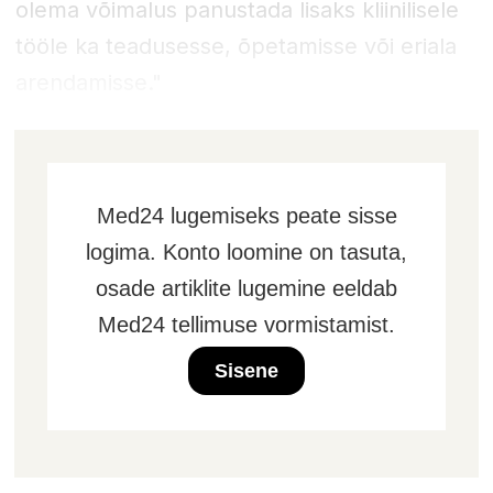
olema võimalus panustada lisaks kliinilisele
tööle ka teadusesse, õpetamisse või eriala
arendamisse."
Med24 lugemiseks peate sisse
logima. Konto loomine on tasuta,
osade artiklite lugemine eeldab
Med24 tellimuse vormistamist.
Sisene