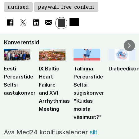
uudised
paywall-free-content
Konverentsid
Eesti
IX Baltic
Tallinna
Diabeediko
Perearstide
Heart
Perearstide
Seltsi
Failure
Seltsi
aastakonverents
and XVI
sügiskonverents
Arrhythmias
"Kuidas
Meeting
mõista
väsimust?"
Ava Med24 koolituskalender
siit