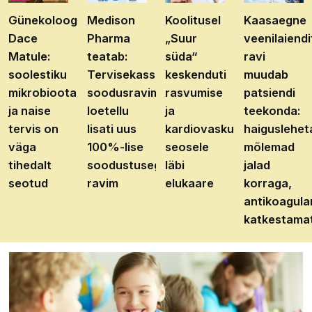
Günekoloog
Medison
Koolitusel
Kaasaegne
Dace
Pharma
„Suur
veenilaiendi
Matule:
teatab:
süda“
ravi
soolestiku
Tervisekassa
keskenduti
muudab
mikrobioota
soodusravimite
rasvumise
patsiendi
ja naise
loetellu
ja
teekonda:
tervis on
lisati uus
kardiovaskulaarhaiguste
haiguslehet
väga
100%-lise
seosele
mõlemad
tihedalt
soodustusega
läbi
jalad
seotud
ravim
elukaare
korraga,
antikoagula
katkestama