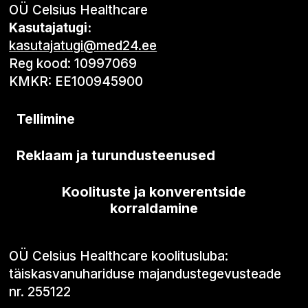
OÜ Celsius Healthcare
Kasutajatugi:
kasutajatugi@med24.ee
Reg kood: 10997069
KMKR: EE100945900
Tellimine
Reklaam ja turundusteenused
Koolituste ja konverentside
korraldamine
OÜ Celsius Healthcare koolitusluba:
täiskasvanuhariduse majandustegevusteade
nr. 255122