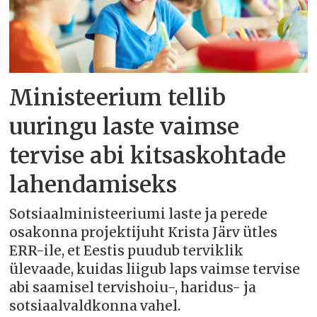
Ministeerium tellib
uuringu laste vaimse
tervise abi kitsaskohtade
lahendamiseks
Sotsiaalministeeriumi laste ja perede
osakonna projektijuht Krista Järv ütles
ERR-ile, et Eestis puudub terviklik
ülevaade, kuidas liigub laps vaimse tervise
abi saamisel tervishoiu-, haridus- ja
sotsiaalvaldkonna vahel.