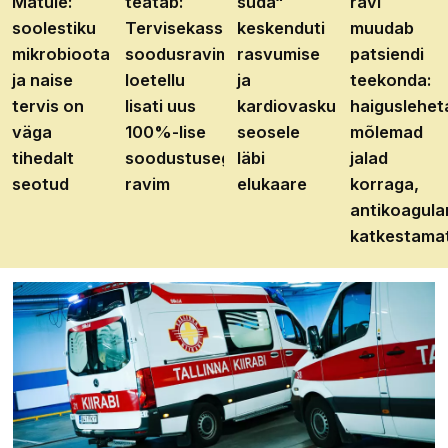
Matule:
teatab:
süda“
ravi
soolestiku
Tervisekassa
keskenduti
muudab
mikrobioota
soodusravimite
rasvumise
patsiendi
ja naise
loetellu
ja
teekonda:
tervis on
lisati uus
kardiovaskulaarhaiguste
haiguslehet
väga
100%-lise
seosele
mõlemad
tihedalt
soodustusega
läbi
jalad
seotud
ravim
elukaare
korraga,
antikoagula
katkestama