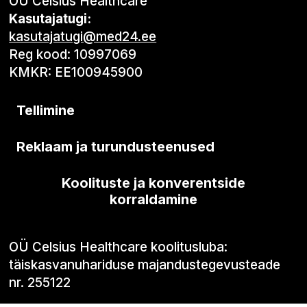
OÜ Celsius Healthcare
Kasutajatugi:
kasutajatugi@med24.ee
Reg kood: 10997069
KMKR: EE100945900
Tellimine
Reklaam ja turundusteenused
Koolituste ja konverentside
korraldamine
OÜ Celsius Healthcare koolitusluba:
täiskasvanuhariduse majandustegevusteade
nr. 255122