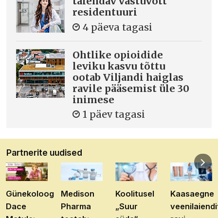
täiendav vastuvõtt
residentuuri
4 päeva tagasi
Ohtlike opioidide
leviku kasvu tõttu
ootab Viljandi haiglas
ravile pääsemist üle 30
inimese
1 päev tagasi
Partnerite uudised
Günekoloog
Medison
Koolitusel
Kaasaegne
Dace
Pharma
„Suur
veenilaiendi