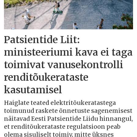
Patsientide Liit:
ministeeriumi kava ei taga
toimivat vanusekontrolli
renditõukerataste
kasutamisel
Haiglate teated elektritõukeratastega
toimunud raskete õnnetuste sagenemisest
näitavad Eesti Patsientide Liidu hinnangul,
et renditõukerataste regulatsioon peab
olema sisuliselt toimiv, mitte üksnes