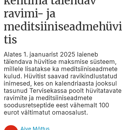
kehtima täiendav
ravimi- ja
meditsiiniseadmehüvi
tis
Alates 1. jaanuarist 2025 laieneb
täiendava hüvitise maksmise süsteem,
millele lisatakse ka meditsiiniseadmete
kulud. Hüvitist saavad ravikindlustatud
inimesed, kes on kalendriaasta jooksul
tasunud Tervisekassa poolt hüvitatavate
ravimite ja meditsiiniseadmete
soodusretseptide eest vähemalt 100
eurot vältimatut omaosalust.
Aive Mõttus