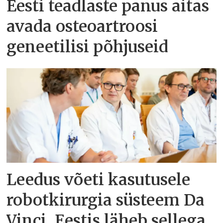
Eesti teadlaste panus aitas
avada osteoartroosi
geneetilisi põhjuseid
Leedus võeti kasutusele
robotkirurgia süsteem Da
Vinci, Eestis läheb sellega