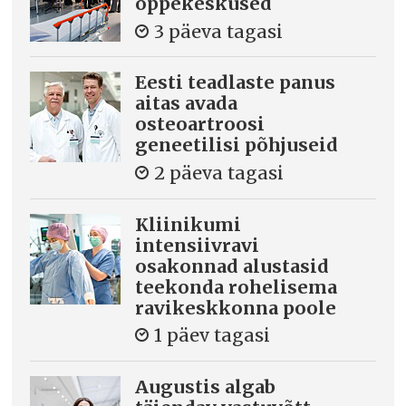
õppekeskused
3 päeva tagasi
Eesti teadlaste panus
aitas avada
osteoartroosi
geneetilisi põhjuseid
2 päeva tagasi
Kliinikumi
intensiivravi
osakonnad alustasid
teekonda rohelisema
ravikeskkonna poole
1 päev tagasi
Augustis algab