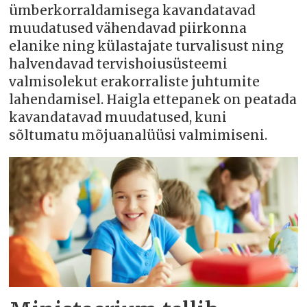
ümberkorraldamisega kavandatavad
muudatused vähendavad piirkonna
elanike ning külastajate turvalisust ning
halvendavad tervishoiusüsteemi
valmisolekut erakorraliste juhtumite
lahendamisel. Haigla ettepanek on peatada
kavandatavad muudatused, kuni
sõltumatu mõjuanalüüsi valmimiseni.