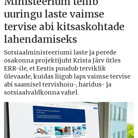
Ministeerium tellib
uuringu laste vaimse
tervise abi kitsaskohtade
lahendamiseks
Sotsiaalministeeriumi laste ja perede
osakonna projektijuht Krista Järv ütles
ERR-ile, et Eestis puudub terviklik
ülevaade, kuidas liigub laps vaimse tervise
abi saamisel tervishoiu-, haridus- ja
sotsiaalvaldkonna vahel.