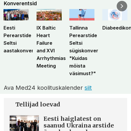
Konverentsid
Eesti
IX Baltic
Tallinna
Diabeediko
Perearstide
Heart
Perearstide
Seltsi
Failure
Seltsi
aastakonverents
and XVI
sügiskonverents
Arrhythmias
"Kuidas
Meeting
mõista
väsimust?"
Ava Med24 koolituskalender
siit
Tellijad loevad
Eesti haiglatest on
saanud Ukraina arstide