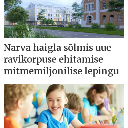
Narva haigla sõlmis uue
ravikorpuse ehitamise
mitmemiljonilise lepingu