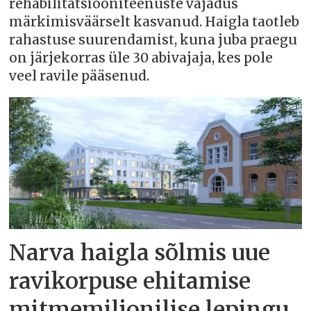
rehabilitatsiooniteenuste vajadus
märkimisväärselt kasvanud. Haigla taotleb
rahastuse suurendamist, kuna juba praegu
on järjekorras üle 30 abivajaja, kes pole
veel ravile pääsenud.
Narva haigla sõlmis uue
ravikorpuse ehitamise
mitmemiljonilise lepingu