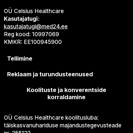
OÜ Celsius Healthcare
Kasutajatugi:
kasutajatugi@med24.ee
Reg kood: 10997069
KMKR: EE100945900
Tellimine
Reklaam ja turundusteenused
Koolituste ja konverentside
korraldamine
OÜ Celsius Healthcare koolitusluba:
täiskasvanuhariduse majandustegevusteade