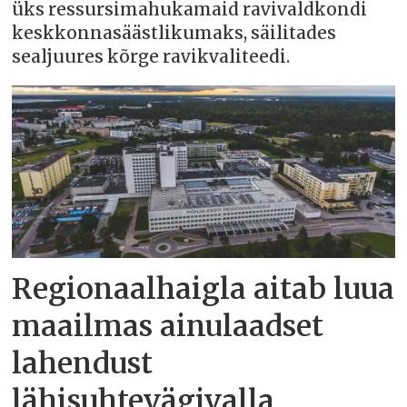
üks ressursimahukamaid ravivaldkondi
keskkonnasäästlikumaks, säilitades
sealjuures kõrge ravikvaliteedi.
Regionaalhaigla aitab luua
maailmas ainulaadset
lahendust
lähisuhtevägivalla