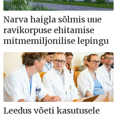
Narva haigla sõlmis uue
ravikorpuse ehitamise
mitmemiljonilise lepingu
Leedus võeti kasutusele