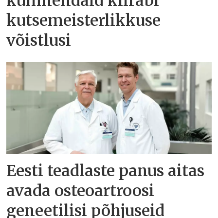
kümnendaid kiirabi
kutsemeisterlikkuse
võistlusi
Eesti teadlaste panus aitas
avada osteoartroosi
geneetilisi põhjuseid