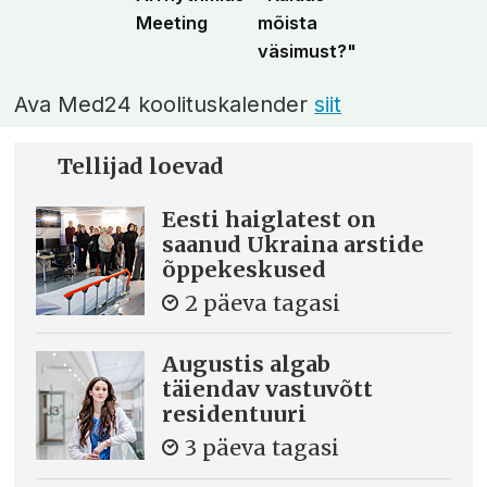
Meeting
mõista
väsimust?"
Ava Med24 koolituskalender
siit
Tellijad loevad
Eesti haiglatest on
saanud Ukraina arstide
õppekeskused
2 päeva tagasi
Augustis algab
täiendav vastuvõtt
residentuuri
3 päeva tagasi