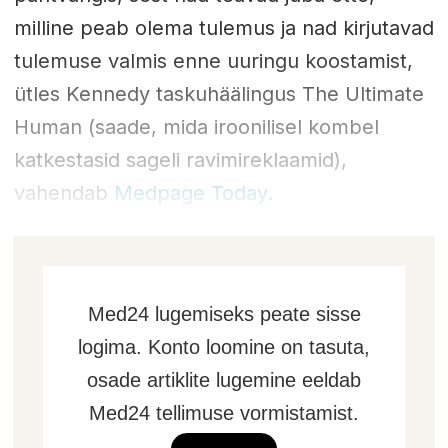
milline peab olema tulemus ja nad kirjutavad
tulemuse valmis enne uuringu koostamist,
ütles Kennedy taskuhäälingus The Ultimate
Human (saade, mida iroonilisel kombel
katkestasid sageli ravimireklaamid),
vahendab
Medpage Today
.
Med24 lugemiseks peate sisse
logima. Konto loomine on tasuta,
osade artiklite lugemine eeldab
Med24 tellimuse vormistamist.