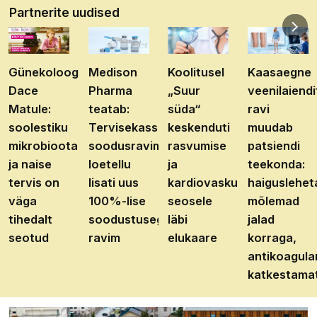
Partnerite uudised
Günekoloog
Medison
Koolitusel
Kaasaegne
Dace
Pharma
„Suur
veenilaiendi
Matule:
teatab:
süda“
ravi
soolestiku
Tervisekassa
keskenduti
muudab
mikrobioota
soodusravimite
rasvumise
patsiendi
ja naise
loetellu
ja
teekonda:
tervis on
lisati uus
kardiovaskulaarhaiguste
haiguslehet
väga
100%-lise
seosele
mõlemad
tihedalt
soodustusega
läbi
jalad
seotud
ravim
elukaare
korraga,
antikoagula
katkestama