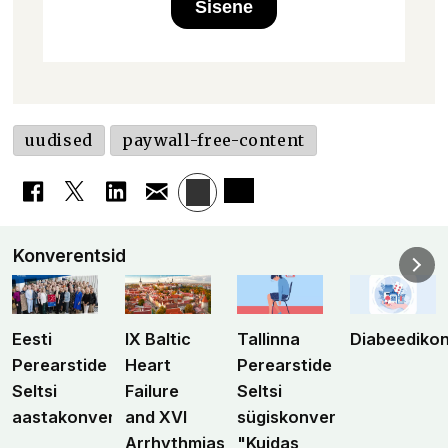
Sisene
uudised
paywall-free-content
Konverentsid
Eesti
IX Baltic
Tallinna
Diabeediko
Perearstide
Heart
Perearstide
Seltsi
Failure
Seltsi
aastakonverents
and XVI
sügiskonverents
Arrhythmias
"Kuidas