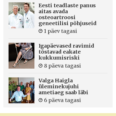
Eesti teadlaste panus
aitas avada
osteoartroosi
geneetilisi põhjuseid
1 päev tagasi
Igapäevased ravimid
tõstavad eakate
kukkumisriski
8 päeva tagasi
Valga Haigla
üleminekujuhi
ametiaeg saab läbi
6 päeva tagasi