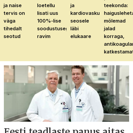
ja naise
loetellu
ja
teekonda:
tervis on
lisati uus
kardiovaskulaarhaiguste
haiguslehet
väga
100%-lise
seosele
mõlemad
tihedalt
soodustusega
läbi
jalad
seotud
ravim
elukaare
korraga,
antikoagula
katkestama
Eesti teadlaste panus aitas