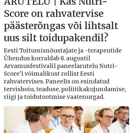
ARUTELU | Kas Nutri-
Score on rahvatervise
päästerõngas või lihtsalt
uus silt toidupakendil?
Eesti Toitumisnõustajate ja -terapeutide
Ühendus korraldab 8. augustil
Arvamusfestivalil paneelarutelu Nutri-
Score’i võimalikust rollist Eesti
rahvatervises. Paneelis on esindatud
tervishoiu, teaduse, poliitikakujundamise,
riigi ja toidutootmise vaatenurgad.