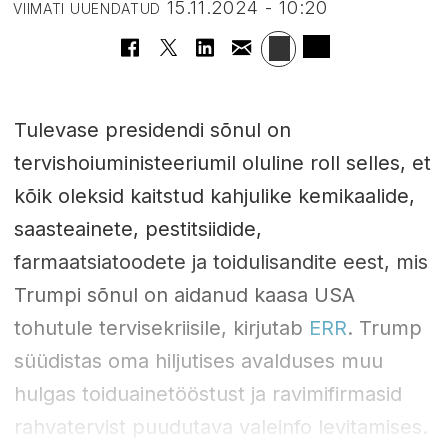
15.11.2024 - 10:20
VIIMATI UUENDATUD
Tulevase presidendi sõnul on
tervishoiuministeeriumil oluline roll selles, et
kõik oleksid kaitstud kahjulike kemikaalide,
saasteainete, pestitsiidide,
farmaatsiatoodete ja toidulisandite eest, mis
Trumpi sõnul on aidanud kaasa USA
tohutule tervisekriisile, kirjutab
ERR
. Trump
süüdistas oma hiljutises avalduses muu
hulgas toiduainetööstust ja ravimifirmasid
rahvatervist puudutava valeinfo levitamises.