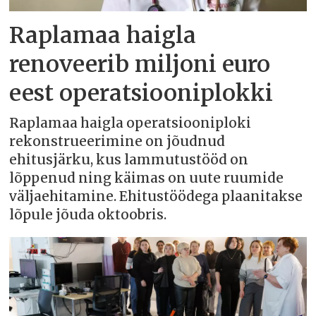
Raplamaa haigla
renoveerib miljoni euro
eest operatsiooniplokki
Raplamaa haigla operatsiooniploki
rekonstrueerimine on jõudnud
ehitusjärku, kus lammutustööd on
lõppenud ning käimas on uute ruumide
väljaehitamine. Ehitustöödega plaanitakse
lõpule jõuda oktoobris.