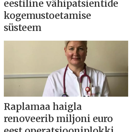
eestiline vähipatsientide
kogemustoetamise
süsteem
Raplamaa haigla
renoveerib miljoni euro
eest operatsiooniplokki