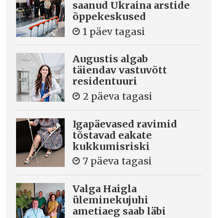
saanud Ukraina arstide
õppekeskused
1 päev tagasi
Augustis algab
täiendav vastuvõtt
residentuuri
2 päeva tagasi
Igapäevased ravimid
tõstavad eakate
kukkumisriski
7 päeva tagasi
Valga Haigla
üleminekujuhi
ametiaeg saab läbi