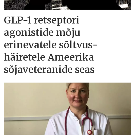
GLP-1 retseptori
agonistide mõju
erinevatele sõltvus­
häiretele Ameerika
sõjaveteranide seas