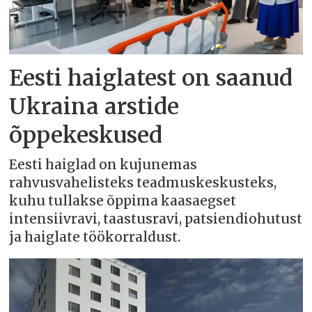
Eesti haiglatest on saanud
Ukraina arstide
õppekeskused
Eesti haiglad on kujunemas
rahvusvahelisteks teadmuskeskusteks,
kuhu tullakse õppima kaasaegset
intensiivravi, taastusravi, patsiendiohutust
ja haiglate töökorraldust.