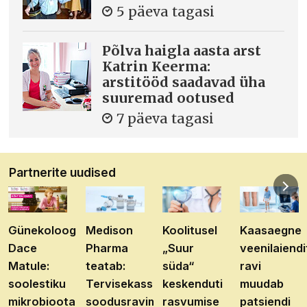
5 päeva tagasi
Põlva haigla aasta arst
Katrin Keerma:
arstitööd saadavad üha
suuremad ootused
7 päeva tagasi
Partnerite uudised
Günekoloog
Medison
Koolitusel
Kaasaegne
Dace
Pharma
„Suur
veenilaiendi
Matule:
teatab:
süda“
ravi
soolestiku
Tervisekassa
keskenduti
muudab
mikrobioota
soodusravimite
rasvumise
patsiendi