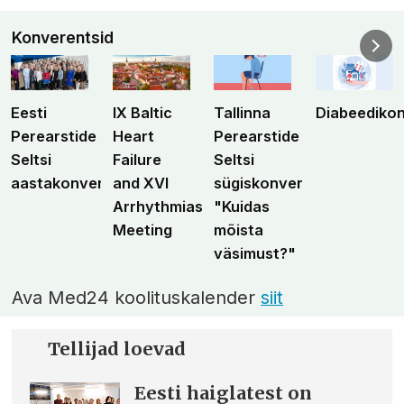
Konverentsid
Eesti
IX Baltic
Tallinna
Diabeediko
Perearstide
Heart
Perearstide
Seltsi
Failure
Seltsi
aastakonverents
and XVI
sügiskonverents
Arrhythmias
"Kuidas
Meeting
mõista
väsimust?"
Ava Med24 koolituskalender
siit
Tellijad loevad
Eesti haiglatest on