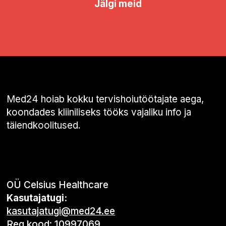
Jälgi meid
Med24 hoiab kokku tervishoiutöötajate aega,
koondades kliiniliseks tööks vajaliku info ja
täiendkoolitused.
OÜ Celsius Healthcare
Kasutajatugi:
kasutajatugi@med24.ee
Reg kood: 10997069