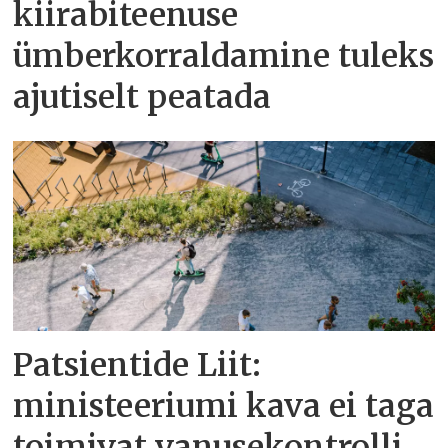
kiirabiteenuse
ümberkorraldamine tuleks
ajutiselt peatada
Patsientide Liit:
ministeeriumi kava ei taga
toimivat vanusekontrolli