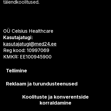
täiendkoolitused.
OÜ Celsius Healthcare
Kasutajatugi:
kasutajatugi@med24.ee
Reg kood: 10997069
KMKR: EE100945900
Tellimine
Reklaam ja turundusteenused
Koolituste ja konverentside
korraldamine