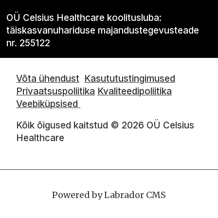
OÜ Celsius Healthcare koolitusluba:
täiskasvanuhariduse majandustegevusteade
nr. 255122
Võta ühendust
Kasututustingimused
Privaatsuspoliitika
Kvaliteedipoliitika
Veebiküpsised
Kõik õigused kaitstud © 2026 OÜ Celsius
Healthcare
Powered by Labrador CMS