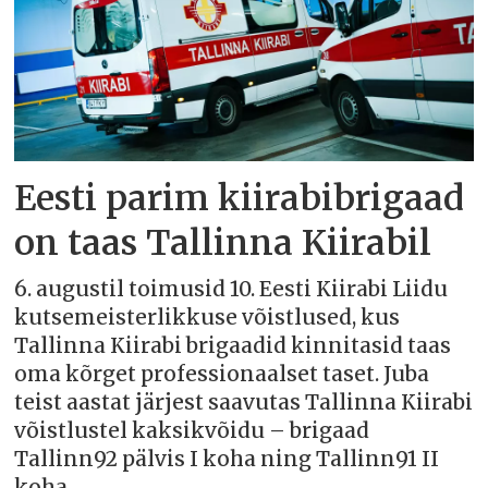
Eesti parim kiirabibrigaad
on taas Tallinna Kiirabil
6. augustil toimusid 10. Eesti Kiirabi Liidu
kutsemeisterlikkuse võistlused, kus
Tallinna Kiirabi brigaadid kinnitasid taas
oma kõrget professionaalset taset. Juba
teist aastat järjest saavutas Tallinna Kiirabi
võistlustel kaksikvõidu – brigaad
Tallinn92 pälvis I koha ning Tallinn91 II
koha.