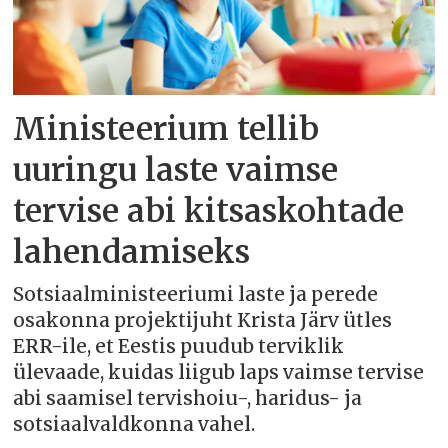
Ministeerium tellib
uuringu laste vaimse
tervise abi kitsaskohtade
lahendamiseks
Sotsiaalministeeriumi laste ja perede
osakonna projektijuht Krista Järv ütles
ERR-ile, et Eestis puudub terviklik
ülevaade, kuidas liigub laps vaimse tervise
abi saamisel tervishoiu-, haridus- ja
sotsiaalvaldkonna vahel.