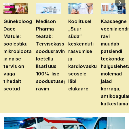
Günekoloog
Medison
Koolitusel
Kaasaegne
Dace
Pharma
„Suur
veenilaiendi
Matule:
teatab:
süda“
ravi
soolestiku
Tervisekassa
keskenduti
muudab
mikrobioota
soodusravimite
rasvumise
patsiendi
ja naise
loetellu
ja
teekonda:
tervis on
lisati uus
kardiovaskulaarhaiguste
haiguslehet
väga
100%-lise
seosele
mõlemad
tihedalt
soodustusega
läbi
jalad
seotud
ravim
elukaare
korraga,
antikoagula
katkestama