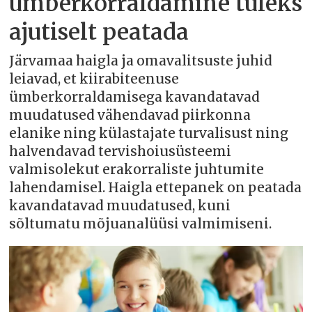
ümberkorraldamine tuleks
ajutiselt peatada
Järvamaa haigla ja omavalitsuste juhid
leiavad, et kiirabiteenuse
ümberkorraldamisega kavandatavad
muudatused vähendavad piirkonna
elanike ning külastajate turvalisust ning
halvendavad tervishoiusüsteemi
valmisolekut erakorraliste juhtumite
lahendamisel. Haigla ettepanek on peatada
kavandatavad muudatused, kuni
sõltumatu mõjuanalüüsi valmimiseni.