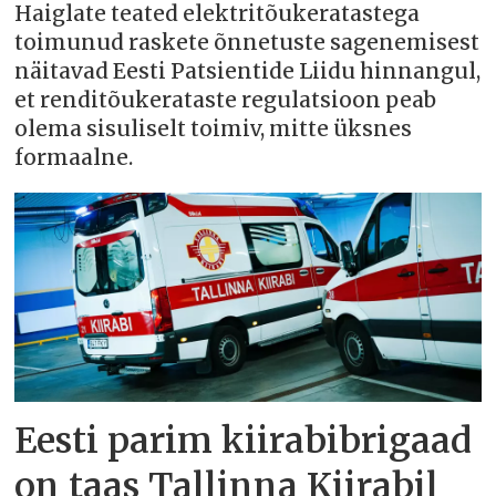
Haiglate teated elektritõukeratastega
toimunud raskete õnnetuste sagenemisest
näitavad Eesti Patsientide Liidu hinnangul,
et renditõukerataste regulatsioon peab
olema sisuliselt toimiv, mitte üksnes
formaalne.
Eesti parim kiirabibrigaad
on taas Tallinna Kiirabil