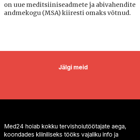
on uue meditsiiniseadmete ja abivahendite
andmekogu (MSA) kiiresti omaks võtnud.
Jälgi meid
Med24 hoiab kokku tervishoiutöötajate aega,
koondades kliiniliseks tööks vajaliku info ja