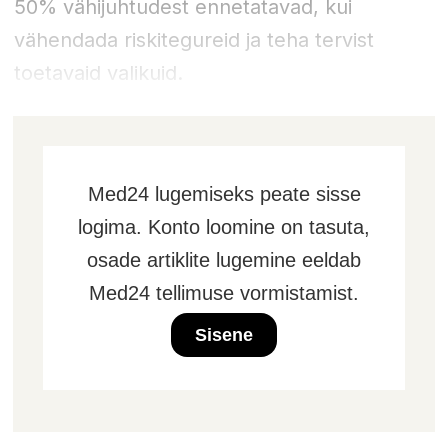
50% vähijuhtudest ennetatavad, kui
vähendada riskitegureid ja teha tervist
toetavaid valikuid.
Med24 lugemiseks peate sisse
logima. Konto loomine on tasuta,
osade artiklite lugemine eeldab
Med24 tellimuse vormistamist.
Sisene