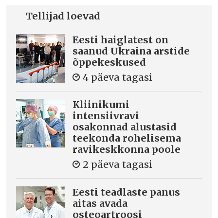
Tellijad loevad
Eesti haiglatest on
saanud Ukraina arstide
õppekeskused
4 päeva tagasi
Kliinikumi
intensiivravi
osakonnad alustasid
teekonda rohelisema
ravikeskkonna poole
2 päeva tagasi
Eesti teadlaste panus
aitas avada
osteoartroosi