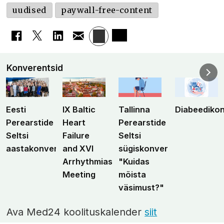
uudised
paywall-free-content
Konverentsid
Eesti
IX Baltic
Tallinna
Diabeediko
Perearstide
Heart
Perearstide
Seltsi
Failure
Seltsi
aastakonverents
and XVI
sügiskonverents
Arrhythmias
"Kuidas
Meeting
mõista
väsimust?"
Ava Med24 koolituskalender
siit