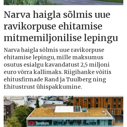
Narva haigla sõlmis uue
ravikorpuse ehitamise
mitmemiljonilise lepingu
Narva haigla sõlmis uue ravikorpuse
ehitamise lepingu, mille maksumus
osutus esialgu kavandatust 2,5 miljoni
euro võrra kallimaks. Riigihanke võitis
ehitusfirmade Rand ja Tuulberg ning
Ehitustrust ühispakkumine.