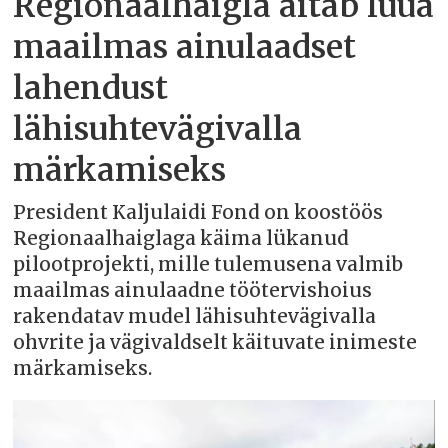
Regionaalhaigla aitab luua
maailmas ainulaadset
lahendust
lähisuhtevägivalla
märkamiseks
President Kaljulaidi Fond on koostöös
Regionaalhaiglaga käima lükanud
pilootprojekti, mille tulemusena valmib
maailmas ainulaadne töötervishoius
rakendatav mudel lähisuhtevägivalla
ohvrite ja vägivaldselt käituvate inimeste
märkamiseks.