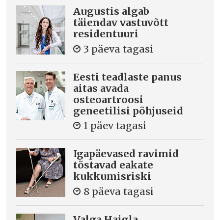
Augustis algab
täiendav vastuvõtt
residentuuri
3 päeva tagasi
Eesti teadlaste panus
aitas avada
osteoartroosi
geneetilisi põhjuseid
1 päev tagasi
Igapäevased ravimid
tõstavad eakate
kukkumisriski
8 päeva tagasi
Valga Haigla