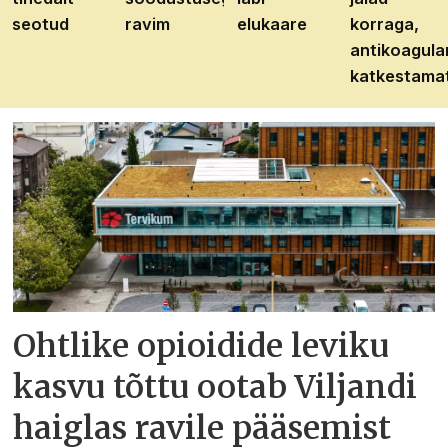
seotud
ravim
elukaare
korraga,
antikoagula
katkestama
Ohtlike opioidide leviku
kasvu tõttu ootab Viljandi
haiglas ravile pääsemist