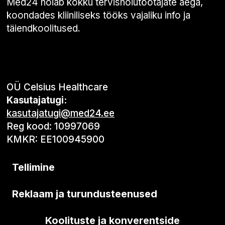
Med24 hoiab kokku tervishoiutöötajate aega,
koondades kliiniliseks tööks vajaliku info ja
täiendkoolitused.
OÜ Celsius Healthcare
Kasutajatugi:
kasutajatugi@med24.ee
Reg kood: 10997069
KMKR: EE100945900
Tellimine
Reklaam ja turundusteenused
Koolituste ja konverentside