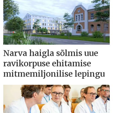
Narva haigla sõlmis uue
ravikorpuse ehitamise
mitmemiljonilise lepingu