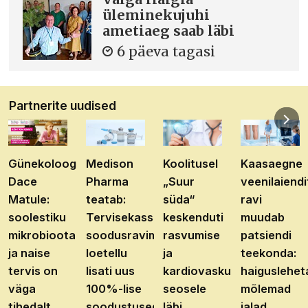
üleminekujuhi
ametiaeg saab läbi
6 päeva tagasi
Partnerite uudised
Günekoloog
Medison
Koolitusel
Kaasaegne
Dace
Pharma
„Suur
veenilaiendi
Matule:
teatab:
süda“
ravi
soolestiku
Tervisekassa
keskenduti
muudab
mikrobioota
soodusravimite
rasvumise
patsiendi
ja naise
loetellu
ja
teekonda:
tervis on
lisati uus
kardiovaskulaarhaiguste
haiguslehet
väga
100%-lise
seosele
mõlemad
tihedalt
soodustusega
läbi
jalad