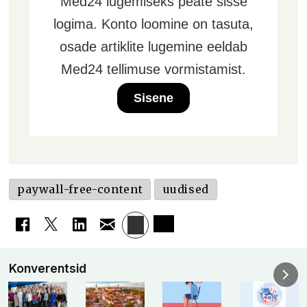
Med24 lugemiseks peate sisse
logima. Konto loomine on tasuta,
osade artiklite lugemine eeldab
Med24 tellimuse vormistamist.
Sisene
paywall-free-content
uudised
Konverentsid