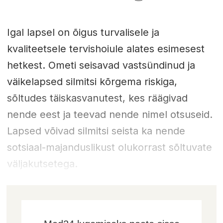
Igal lapsel on õigus turvalisele ja
kvaliteetsele tervishoiule alates esimesest
hetkest. Ometi seisavad vastsündinud ja
väikelapsed silmitsi kõrgema riskiga,
sõltudes täiskasvanutest, kes räägivad
nende eest ja teevad nende nimel otsuseid.
Lapsed võivad silmitsi seista ka nende
sotsiaal-majanduslikust olukorrast sõltuvate
väljakutsetega.