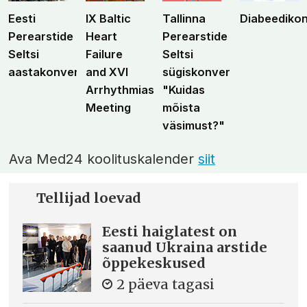
Eesti
IX Baltic
Tallinna
Diabeediko
Perearstide
Heart
Perearstide
Seltsi
Failure
Seltsi
aastakonverents
and XVI
sügiskonverents
Arrhythmias
"Kuidas
Meeting
mõista
väsimust?"
Ava Med24 koolituskalender
siit
Tellijad loevad
Eesti haiglatest on
saanud Ukraina arstide
õppekeskused
2 päeva tagasi