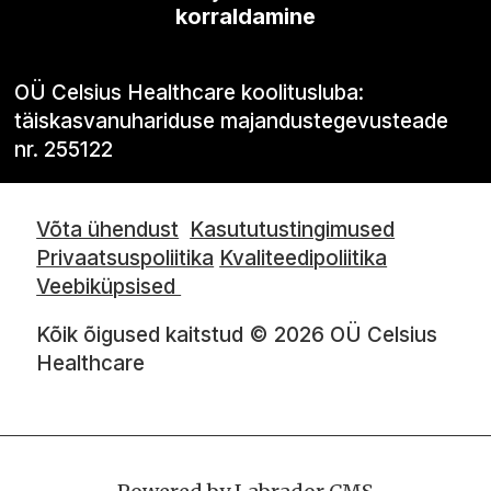
korraldamine
OÜ Celsius Healthcare koolitusluba:
täiskasvanuhariduse majandustegevusteade
nr. 255122
Võta ühendust
Kasututustingimused
Privaatsuspoliitika
Kvaliteedipoliitika
Veebiküpsised
Kõik õigused kaitstud © 2026 OÜ Celsius
Healthcare