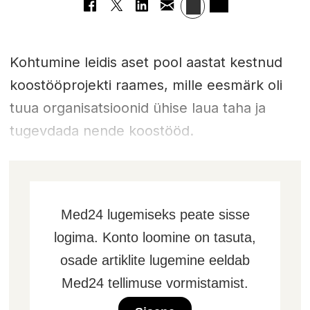
Kohtumine leidis aset pool aastat kestnud
koostööprojekti raames, mille eesmärk oli
tuua organisatsioonid ühise laua taha ja
tugevdada nende koostööd.
Med24 lugemiseks peate sisse
logima. Konto loomine on tasuta,
osade artiklite lugemine eeldab
Med24 tellimuse vormistamist.