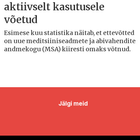
aktiivselt kasutusele
võetud
Esimese kuu statistika näitab, et ettevõtted
on uue meditsiiniseadmete ja abivahendite
andmekogu (MSA) kiiresti omaks võtnud.
Jälgi meid