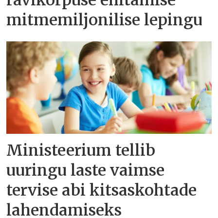
ravikorpuse ehitamise
mitmemiljonilise lepingu
Ministeerium tellib
uuringu laste vaimse
tervise abi kitsaskohtade
lahendamiseks