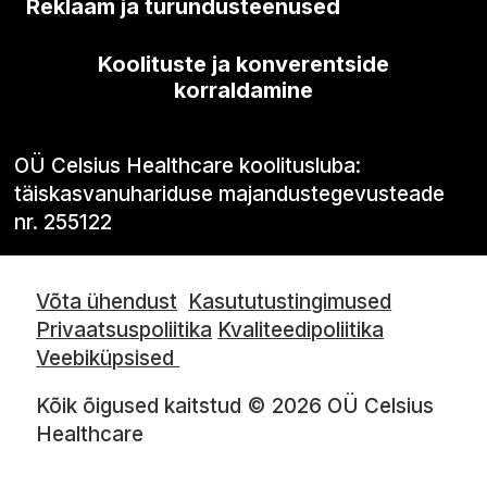
Reklaam ja turundusteenused
Koolituste ja konverentside
korraldamine
OÜ Celsius Healthcare koolitusluba:
täiskasvanuhariduse majandustegevusteade
nr. 255122
Võta ühendust
Kasututustingimused
Privaatsuspoliitika
Kvaliteedipoliitika
Veebiküpsised
Kõik õigused kaitstud © 2026 OÜ Celsius
Healthcare