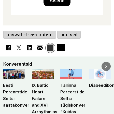
Sisene
paywall-free-content
uudised
Konverentsid
Eesti
IX Baltic
Tallinna
Diabeediko
Perearstide
Heart
Perearstide
Seltsi
Failure
Seltsi
aastakonverents
and XVI
sügiskonverents
Arrhythmias
"Kuidas