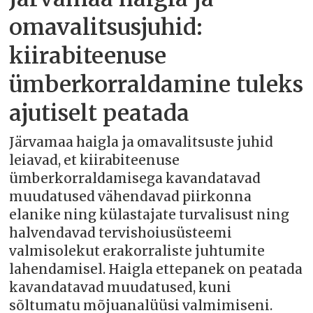
omavalitsusjuhid:
kiirabiteenuse
ümberkorraldamine tuleks
ajutiselt peatada
Järvamaa haigla ja omavalitsuste juhid
leiavad, et kiirabiteenuse
ümberkorraldamisega kavandatavad
muudatused vähendavad piirkonna
elanike ning külastajate turvalisust ning
halvendavad tervishoiusüsteemi
valmisolekut erakorraliste juhtumite
lahendamisel. Haigla ettepanek on peatada
kavandatavad muudatused, kuni
sõltumatu mõjuanalüüsi valmimiseni.