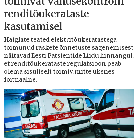
toimivat vanusekontrolli
renditõukerataste
kasutamisel
Haiglate teated elektritõukeratastega
toimunud raskete õnnetuste sagenemisest
näitavad Eesti Patsientide Liidu hinnangul,
et renditõukerataste regulatsioon peab
olema sisuliselt toimiv, mitte üksnes
formaalne.