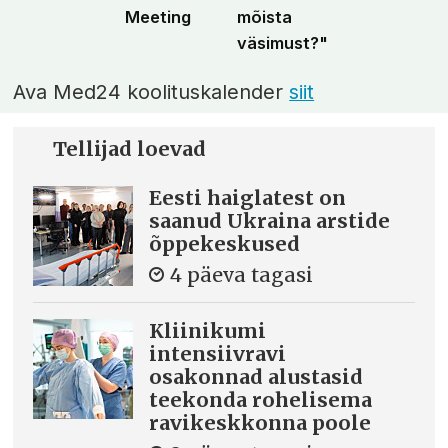
Meeting
mõista
väsimust?"
Ava Med24 koolituskalender
siit
Tellijad loevad
Eesti haiglatest on
saanud Ukraina arstide
õppekeskused
4 päeva tagasi
Kliinikumi
intensiivravi
osakonnad alustasid
teekonda rohelisema
ravikeskkonna poole