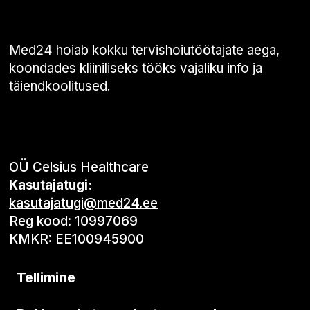
Med24 hoiab kokku tervishoiutöötajate aega,
koondades kliiniliseks tööks vajaliku info ja
täiendkoolitused.
OÜ Celsius Healthcare
Kasutajatugi:
kasutajatugi@med24.ee
Reg kood: 10997069
KMKR: EE100945900
Tellimine