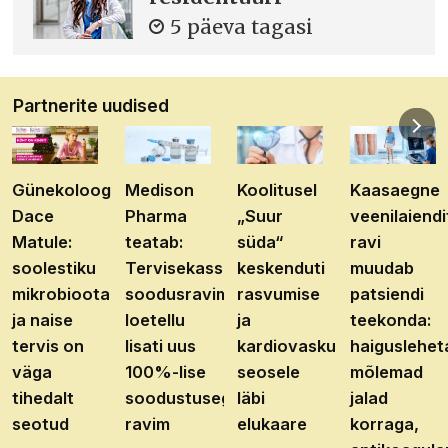
5 päeva tagasi
Partnerite uudised
Günekoloog
Medison
Koolitusel
Kaasaegne
Dace
Pharma
„Suur
veenilaiendi
Matule:
teatab:
süda“
ravi
soolestiku
Tervisekassa
keskenduti
muudab
mikrobioota
soodusravimite
rasvumise
patsiendi
ja naise
loetellu
ja
teekonda:
tervis on
lisati uus
kardiovaskulaarhaiguste
haiguslehet
väga
100%-lise
seosele
mõlemad
tihedalt
soodustusega
läbi
jalad
seotud
ravim
elukaare
korraga,