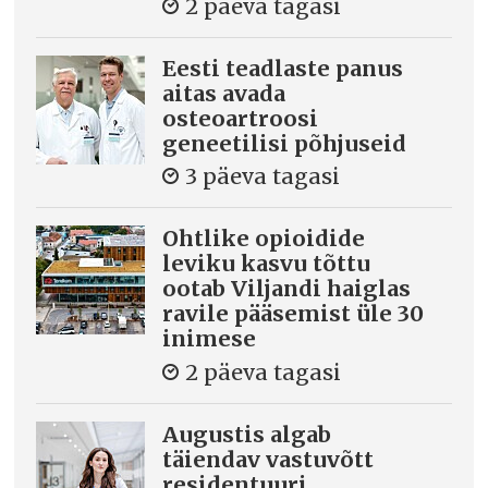
2 päeva tagasi
Eesti teadlaste panus
aitas avada
osteoartroosi
geneetilisi põhjuseid
3 päeva tagasi
Ohtlike opioidide
leviku kasvu tõttu
ootab Viljandi haiglas
ravile pääsemist üle 30
inimese
2 päeva tagasi
Augustis algab
täiendav vastuvõtt
residentuuri