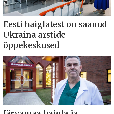
Eesti haiglatest on saanud
Ukraina arstide
õppekeskused
Järvamaa haigla ja