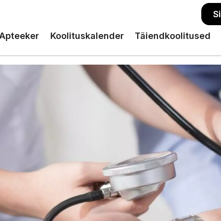
S
Apteeker
Koolituskalender
Täiendkoolitused