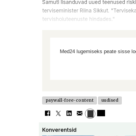
Samuti lisanduvad uued teenused riski
terviseminister Riina Sikkut. "Tervis
tervishoiuteenuste hindades."
Med24 lugemiseks peate sisse log
paywall-free-content
uudised
Konverentsid