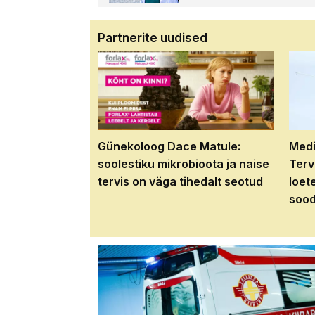
Partnerite uudised
Günekoloog Dace Matule:
Medi
soolestiku mikrobioota ja naise
Terv
tervis on väga tihedalt seotud
loet
sood