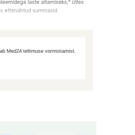
leemidega laste aitamiseks," ütles
deks ettenähtud summasid
dab Med24 tellimuse vormistamist.