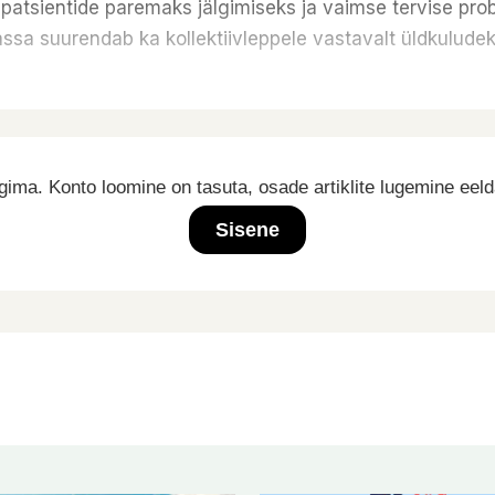
patsientide paremaks jälgimiseks ja vaimse tervise prob
ekassa suurendab ka kollektiivleppele vastavalt üldkulu
ima. Konto loomine on tasuta, osade artiklite lugemine eel
Sisene