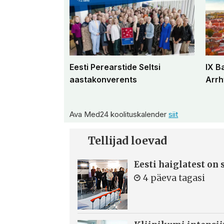
Eesti Perearstide Seltsi
IX B
aastakonverents
Arrh
Ava Med24 koolituskalender
siit
Tellijad loevad
Eesti haiglatest on
4 päeva tagasi