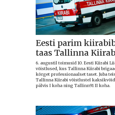
Eesti parim kiirabi
taas Tallinna Kiirab
6. augustil toimusid 10. Eesti Kiirabi 
võistlused, kus Tallinna Kiirabi briga
kõrget professionaalset taset. Juba teis
Tallinna Kiirabi võistlustel kaksikvõi
pälvis I koha ning Tallinn91 II koha.