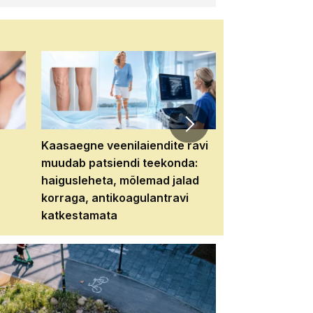
Kaasaegne veenilaiendite ravi
Veebiseminar:
muudab patsiendi teekonda:
patsiendi neere
haigusleheta, mõlemad jalad
tema tulevikku
korraga, antikoagulantravi
katkestamata