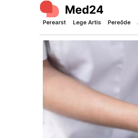
Perearst
Lege Artis
Pereõde