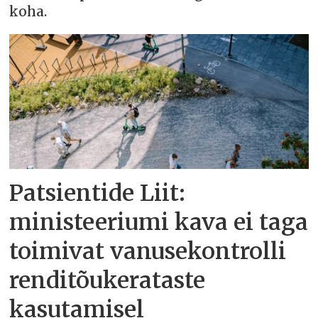
koha.
Patsientide Liit:
ministeeriumi kava ei taga
toimivat vanusekontrolli
renditõukerataste
kasutamisel