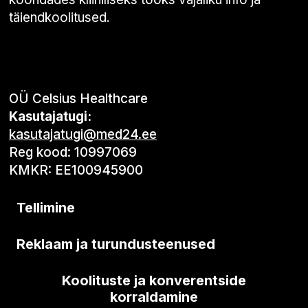
täiendkoolitused.
OÜ Celsius Healthcare
Kasutajatugi:
kasutajatugi@med24.ee
Reg kood: 10997069
KMKR: EE100945900
Tellimine
Reklaam ja turundusteenused
Koolituste ja konverentside
korraldamine