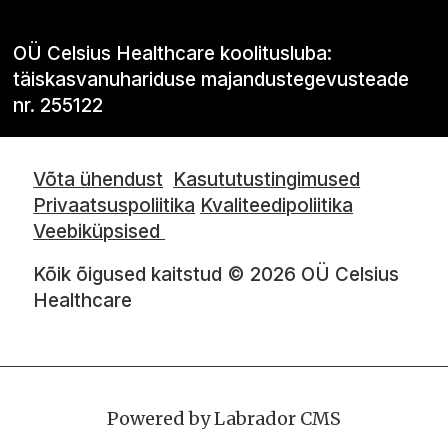
OÜ Celsius Healthcare koolitusluba:
täiskasvanuhariduse majandustegevusteade
nr. 255122
Võta ühendust
Kasututustingimused
Privaatsuspoliitika
Kvaliteedipoliitika
Veebiküpsised
Kõik õigused kaitstud © 2026 OÜ Celsius
Healthcare
Powered by Labrador CMS