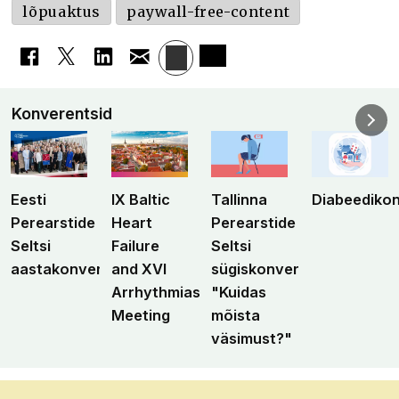
lõpuaktus
paywall-free-content
Konverentsid
Eesti
IX Baltic
Tallinna
Diabeediko
Perearstide
Heart
Perearstide
Seltsi
Failure
Seltsi
aastakonverents
and XVI
sügiskonverents
Arrhythmias
"Kuidas
Meeting
mõista
väsimust?"