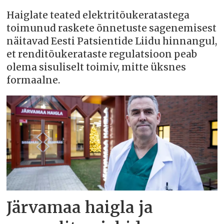
Haiglate teated elektritõukeratastega
toimunud raskete õnnetuste sagenemisest
näitavad Eesti Patsientide Liidu hinnangul,
et renditõukerataste regulatsioon peab
olema sisuliselt toimiv, mitte üksnes
formaalne.
Järvamaa haigla ja