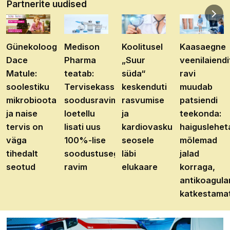
Partnerite uudised
Günekoloog
Medison
Koolitusel
Kaasaegne
Dace
Pharma
„Suur
veenilaiendi
Matule:
teatab:
süda“
ravi
soolestiku
Tervisekassa
keskenduti
muudab
mikrobioota
soodusravimite
rasvumise
patsiendi
ja naise
loetellu
ja
teekonda:
tervis on
lisati uus
kardiovaskulaarhaiguste
haiguslehet
väga
100%-lise
seosele
mõlemad
tihedalt
soodustusega
läbi
jalad
seotud
ravim
elukaare
korraga,
antikoagula
katkestama