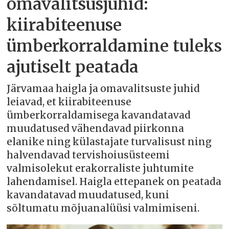
omavalitsusjuhid:
kiirabiteenuse
ümberkorraldamine tuleks
ajutiselt peatada
Järvamaa haigla ja omavalitsuste juhid
leiavad, et kiirabiteenuse
ümberkorraldamisega kavandatavad
muudatused vähendavad piirkonna
elanike ning külastajate turvalisust ning
halvendavad tervishoiusüsteemi
valmisolekut erakorraliste juhtumite
lahendamisel. Haigla ettepanek on peatada
kavandatavad muudatused, kuni
sõltumatu mõjuanalüüsi valmimiseni.