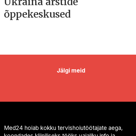
Ukraina arstide
õppekeskused
Jälgi meid
Med24 hoiab kokku tervishoiutöötajate aega,
koondades kliiniliseks tööks vajaliku info ja