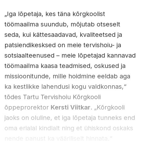
„Iga lõpetaja, kes täna kõrgkoolist
töömaailma suundub, mõjutab otseselt
seda, kui kättesaadavad, kvaliteetsed ja
patsiendikesksed on meie tervishoiu- ja
sotsiaalteenused – meie lõpetajad kannavad
töömaailma kaasa teadmised, oskused ja
missioonitunde, mille hoidmine eeldab aga
ka kestlikke lahendusi kogu valdkonnas,“
tõdes Tartu Tervishoiu Kõrgkooli
õppeprorektor
Kersti Viitkar
. „Kõrgkooli
jaoks on oluline, et iga lõpetaja tunneks end
oma erialal kindlalt ning et ühiskond oskaks
nende panust ka vääriliselt hinnata.“