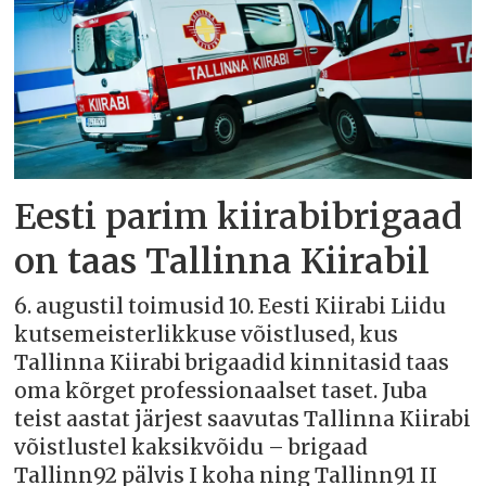
Eesti parim kiirabibrigaad
on taas Tallinna Kiirabil
6. augustil toimusid 10. Eesti Kiirabi Liidu
kutsemeisterlikkuse võistlused, kus
Tallinna Kiirabi brigaadid kinnitasid taas
oma kõrget professionaalset taset. Juba
teist aastat järjest saavutas Tallinna Kiirabi
võistlustel kaksikvõidu – brigaad
Tallinn92 pälvis I koha ning Tallinn91 II