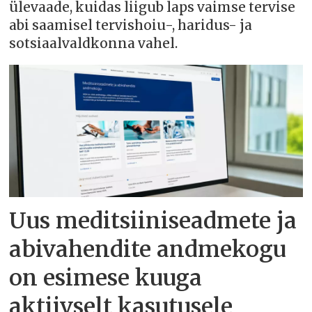
ülevaade, kuidas liigub laps vaimse tervise
abi saamisel tervishoiu-, haridus- ja
sotsiaalvaldkonna vahel.
Uus meditsiiniseadmete ja
abivahendite andmekogu
on esimese kuuga
aktiivselt kasutusele