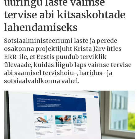
uuringu laste vaimse
tervise abi kitsaskohtade
lahendamiseks
Sotsiaalministeeriumi laste ja perede
osakonna projektijuht Krista Järv ütles
ERR-ile, et Eestis puudub terviklik
ülevaade, kuidas liigub laps vaimse tervise
abi saamisel tervishoiu-, haridus- ja
sotsiaalvaldkonna vahel.