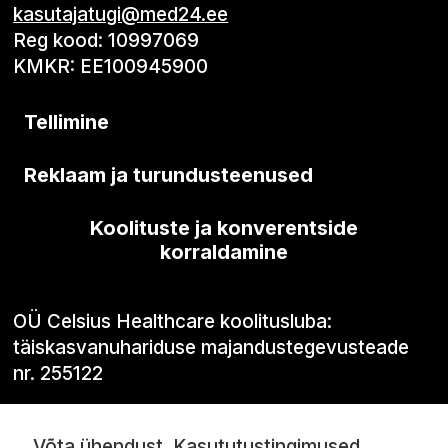
kasutajatugi@med24.ee
Reg kood: 10997069
KMKR: EE100945900
Tellimine
Reklaam ja turundusteenused
Koolituste ja konverentside
korraldamine
OÜ Celsius Healthcare koolitusluba:
täiskasvanuhariduse majandustegevusteade
nr. 255122
Võta ühendust
Kasututustingimused