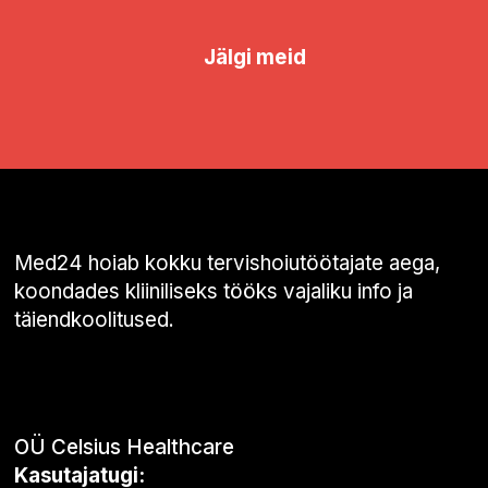
Jälgi meid
Med24 hoiab kokku tervishoiutöötajate aega,
koondades kliiniliseks tööks vajaliku info ja
täiendkoolitused.
OÜ Celsius Healthcare
Kasutajatugi: