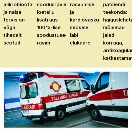
mikrobioota
soodusravimite
rasvumise
patsiendi
ja naise
loetellu
ja
teekonda:
tervis on
lisati uus
kardiovaskulaarhaiguste
haiguslehet
väga
100%-lise
seosele
mõlemad
tihedalt
soodustusega
läbi
jalad
seotud
ravim
elukaare
korraga,
antikoagula
katkestama