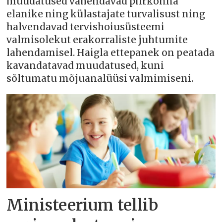
muudatused vähendavad piirkonna
elanike ning külastajate turvalisust ning
halvendavad tervishoiusüsteemi
valmisolekut erakorraliste juhtumite
lahendamisel. Haigla ettepanek on peatada
kavandatavad muudatused, kuni
sõltumatu mõjuanalüüsi valmimiseni.
Ministeerium tellib