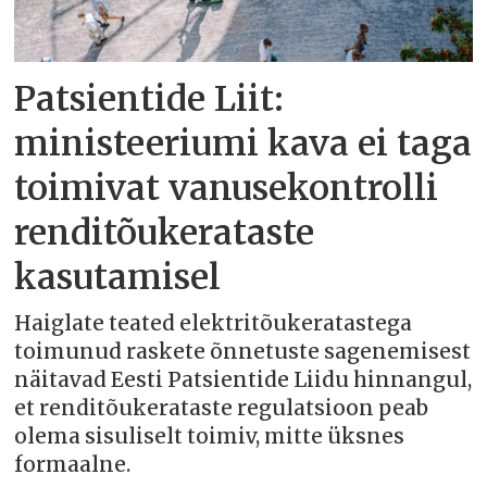
Patsientide Liit:
ministeeriumi kava ei taga
toimivat vanusekontrolli
renditõukerataste
kasutamisel
Haiglate teated elektritõukeratastega
toimunud raskete õnnetuste sagenemisest
näitavad Eesti Patsientide Liidu hinnangul,
et renditõukerataste regulatsioon peab
olema sisuliselt toimiv, mitte üksnes
formaalne.