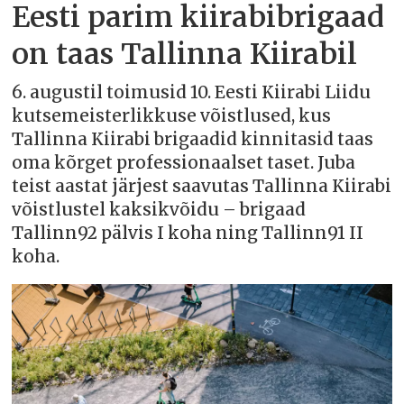
Eesti parim kiirabibrigaad
on taas Tallinna Kiirabil
6. augustil toimusid 10. Eesti Kiirabi Liidu
kutsemeisterlikkuse võistlused, kus
Tallinna Kiirabi brigaadid kinnitasid taas
oma kõrget professionaalset taset. Juba
teist aastat järjest saavutas Tallinna Kiirabi
võistlustel kaksikvõidu – brigaad
Tallinn92 pälvis I koha ning Tallinn91 II
koha.