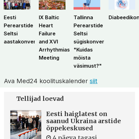
Eesti
IX Baltic
Tallinna
Diabeediko
Perearstide
Heart
Perearstide
Seltsi
Failure
Seltsi
aastakonverents
and XVI
sügiskonverents
Arrhythmias
"Kuidas
Meeting
mõista
väsimust?"
Ava Med24 koolituskalender
siit
Tellijad loevad
Eesti haiglatest on
saanud Ukraina arstide
õppekeskused
4 päeva tagasi