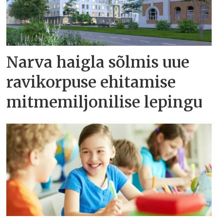
Narva haigla sõlmis uue
ravikorpuse ehitamise
mitmemiljonilise lepingu