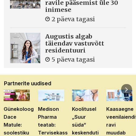
ravile pääsemist üle 30
inimese
2 päeva tagasi
Augustis algab
täiendav vastuvõtt
residentuuri
5 päeva tagasi
Partnerite uudised
Günekoloog
Medison
Koolitusel
Kaasaegne
Dace
Pharma
„Suur
veenilaiendi
Matule:
teatab:
süda“
ravi
soolestiku
Tervisekassa
keskenduti
muudab