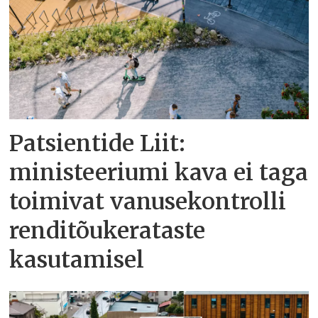
Patsientide Liit:
ministeeriumi kava ei taga
toimivat vanusekontrolli
renditõukerataste
kasutamisel