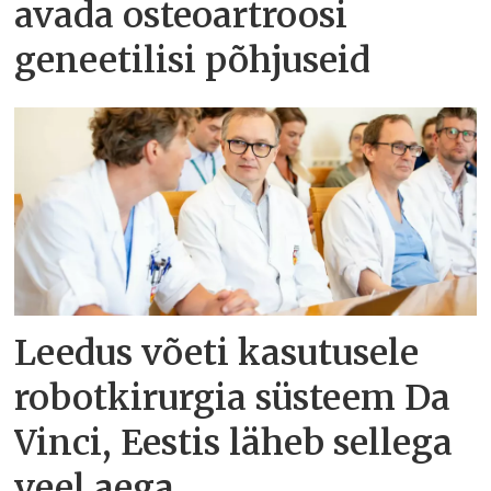
avada osteoartroosi
geneetilisi põhjuseid
Leedus võeti kasutusele
robotkirurgia süsteem Da
Vinci, Eestis läheb sellega
veel aega