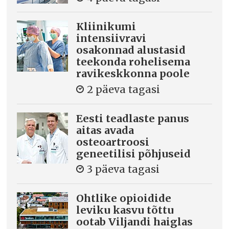
Kliinikumi
intensiivravi
osakonnad alustasid
teekonda rohelisema
ravikeskkonna poole
2 päeva tagasi
Eesti teadlaste panus
aitas avada
osteoartroosi
geneetilisi põhjuseid
3 päeva tagasi
Ohtlike opioidide
leviku kasvu tõttu
ootab Viljandi haiglas