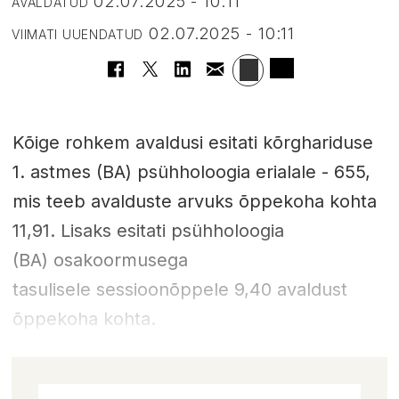
02.07.2025 - 10:11
AVALDATUD
02.07.2025 - 10:11
VIIMATI UUENDATUD
Kõige rohkem avaldusi esitati kõrghariduse
1. astmes (BA) psühholoogia erialale - 655,
mis teeb avalduste arvuks õppekoha kohta
11,91. Lisaks esitati psühholoogia
(BA) osakoormusega
tasulisele sessioonõppele 9,40 avaldust
õppekoha kohta.