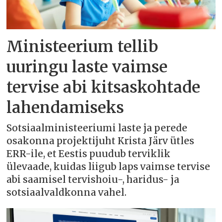
Ministeerium tellib
uuringu laste vaimse
tervise abi kitsaskohtade
lahendamiseks
Sotsiaalministeeriumi laste ja perede
osakonna projektijuht Krista Järv ütles
ERR-ile, et Eestis puudub terviklik
ülevaade, kuidas liigub laps vaimse tervise
abi saamisel tervishoiu-, haridus- ja
sotsiaalvaldkonna vahel.