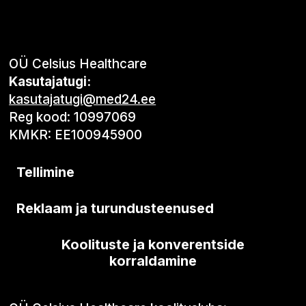
OÜ Celsius Healthcare
Kasutajatugi:
kasutajatugi@med24.ee
Reg kood: 10997069
KMKR: EE100945900
Tellimine
Reklaam ja turundusteenused
Koolituste ja konverentside
korraldamine