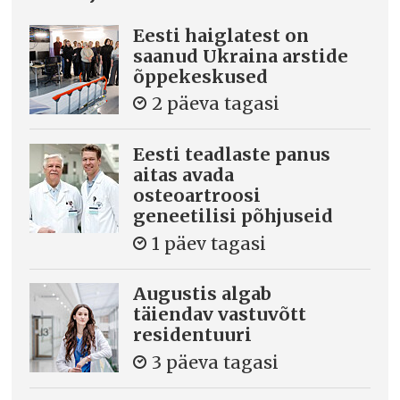
Eesti haiglatest on
saanud Ukraina arstide
õppekeskused
2 päeva tagasi
Eesti teadlaste panus
aitas avada
osteoartroosi
geneetilisi põhjuseid
1 päev tagasi
Augustis algab
täiendav vastuvõtt
residentuuri
3 päeva tagasi