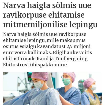
Narva haigla sõlmis uue
ravikorpuse ehitamise
mitmemiljonilise lepingu
Narva haigla sõlmis uue ravikorpuse
ehitamise lepingu, mille maksumus
osutus esialgu kavandatust 2,5 miljoni
euro võrra kallimaks. Riigihanke võitis
ehitusfirmade Rand ja Tuulberg ning
Ehitustrust ühispakkumine.