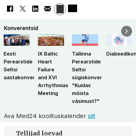
Konverentsid
Eesti
IX Baltic
Tallinna
Diabeediko
Perearstide
Heart
Perearstide
Seltsi
Failure
Seltsi
aastakonverents
and XVI
sügiskonverents
Arrhythmias
"Kuidas
Meeting
mõista
väsimust?"
Ava Med24 koolituskalender
siit
Tellijad loevad