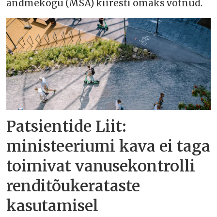
andmekogu (MSA) kiiresti omaks võtnud.
Patsientide Liit:
ministeeriumi kava ei taga
toimivat vanusekontrolli
renditõukerataste
kasutamisel