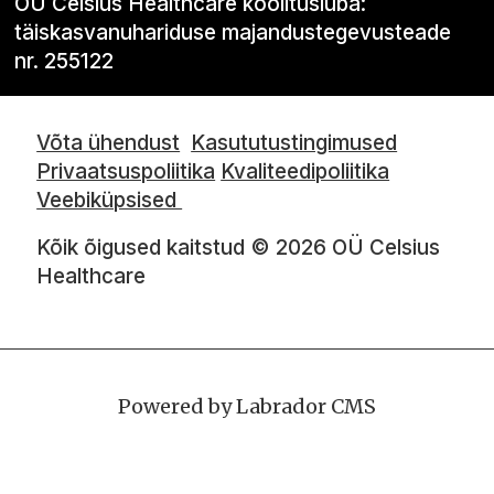
OÜ Celsius Healthcare koolitusluba:
täiskasvanuhariduse majandustegevusteade
nr. 255122
Võta ühendust
Kasututustingimused
Privaatsuspoliitika
Kvaliteedipoliitika
Veebiküpsised
Kõik õigused kaitstud © 2026 OÜ Celsius
Healthcare
Powered by Labrador CMS