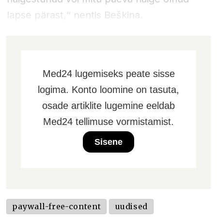
lapse pärast,“ nentis Beškina.
Med24 lugemiseks peate sisse
logima. Konto loomine on tasuta,
osade artiklite lugemine eeldab
Med24 tellimuse vormistamist.
Sisene
paywall-free-content
uudised