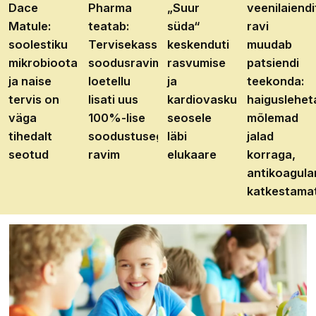
Dace
Pharma
„Suur
veenilaiendi
Matule:
teatab:
süda“
ravi
soolestiku
Tervisekassa
keskenduti
muudab
mikrobioota
soodusravimite
rasvumise
patsiendi
ja naise
loetellu
ja
teekonda:
tervis on
lisati uus
kardiovaskulaarhaiguste
haiguslehet
väga
100%-lise
seosele
mõlemad
tihedalt
soodustusega
läbi
jalad
seotud
ravim
elukaare
korraga,
antikoagula
katkestama