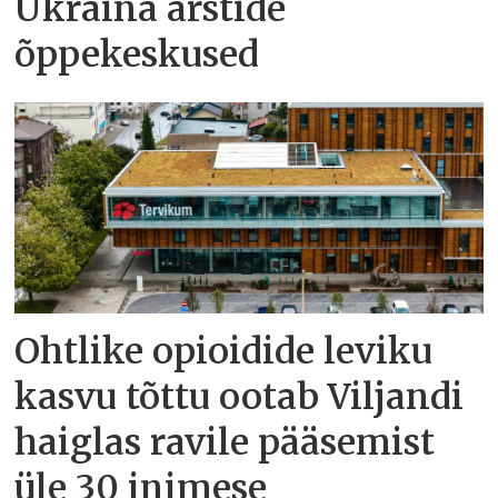
Ukraina arstide
õppekeskused
Ohtlike opioidide leviku
kasvu tõttu ootab Viljandi
haiglas ravile pääsemist
üle 30 inimese