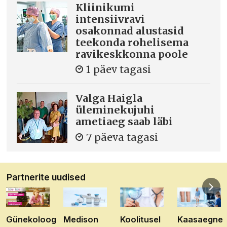
Kliinikumi
intensiivravi
osakonnad alustasid
teekonda rohelisema
ravikeskkonna poole
1 päev tagasi
Valga Haigla
üleminekujuhi
ametiaeg saab läbi
7 päeva tagasi
Partnerite uudised
Günekoloog
Medison
Koolitusel
Kaasaegne