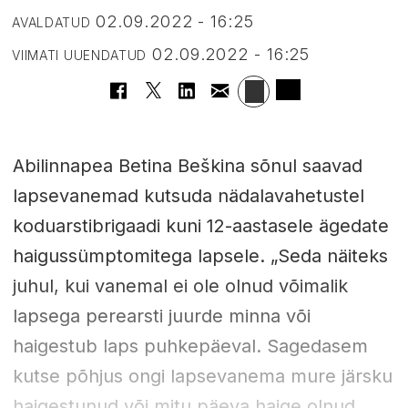
02.09.2022 - 16:25
AVALDATUD
02.09.2022 - 16:25
VIIMATI UUENDATUD
Abilinnapea Betina Beškina sõnul saavad
lapsevanemad kutsuda nädalavahetustel
koduarstibrigaadi kuni 12-aastasele ägedate
haigussümptomitega lapsele. „Seda näiteks
juhul, kui vanemal ei ole olnud võimalik
lapsega perearsti juurde minna või
haigestub laps puhkepäeval. Sagedasem
kutse põhjus ongi lapsevanema mure järsku
haigestunud või mitu päeva haige olnud