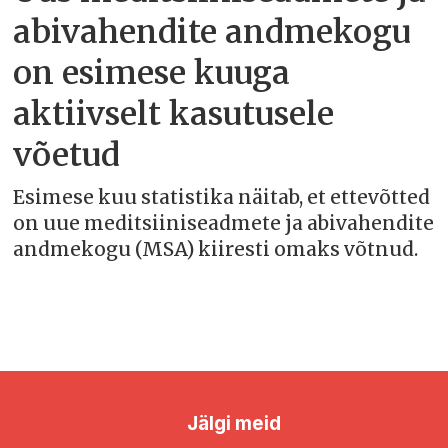
abivahendite andmekogu
on esimese kuuga
aktiivselt kasutusele
võetud
Esimese kuu statistika näitab, et ettevõtted
on uue meditsiiniseadmete ja abivahendite
andmekogu (MSA) kiiresti omaks võtnud.
Jälgi meid