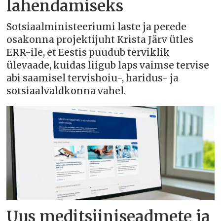
lahendamiseks
Sotsiaalministeeriumi laste ja perede
osakonna projektijuht Krista Järv ütles
ERR-ile, et Eestis puudub terviklik
ülevaade, kuidas liigub laps vaimse tervise
abi saamisel tervishoiu-, haridus- ja
sotsiaalvaldkonna vahel.
Uus meditsiiniseadmete ja