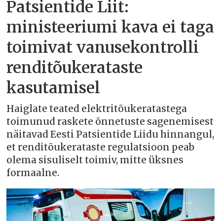
Patsientide Liit:
ministeeriumi kava ei taga
toimivat vanusekontrolli
renditõukerataste
kasutamisel
Haiglate teated elektritõukeratastega
toimunud raskete õnnetuste sagenemisest
näitavad Eesti Patsientide Liidu hinnangul,
et renditõukerataste regulatsioon peab
olema sisuliselt toimiv, mitte üksnes
formaalne.