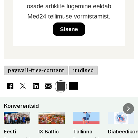
osade artiklite lugemine eeldab
Med24 tellimuse vormistamist.
Sisene
paywall-free-content
uudised
Konverentsid
Eesti
IX Baltic
Tallinna
Diabeediko