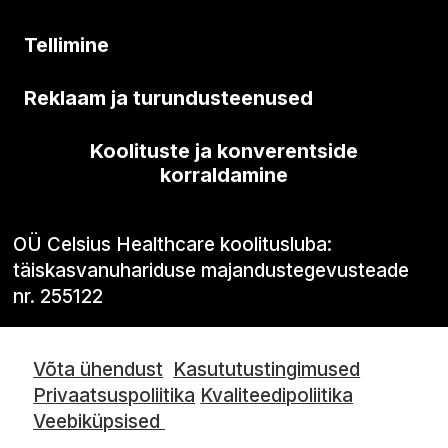
Tellimine
Reklaam ja turundusteenused
Koolituste ja konverentside
korraldamine
OÜ Celsius Healthcare koolitusluba:
täiskasvanuhariduse majandustegevusteade
nr. 255122
Võta ühendust
Kasututustingimused
Privaatsuspoliitika
Kvaliteedipoliitika
Veebiküpsised