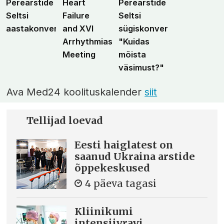
Perearstide
Heart
Perearstide
Seltsi
Failure
Seltsi
aastakonverents
and XVI
sügiskonverents
Arrhythmias
"Kuidas
Meeting
mõista
väsimust?"
Ava Med24 koolituskalender
siit
Tellijad loevad
Eesti haiglatest on
saanud Ukraina arstide
õppekeskused
4 päeva tagasi
Kliinikumi
intensiivravi