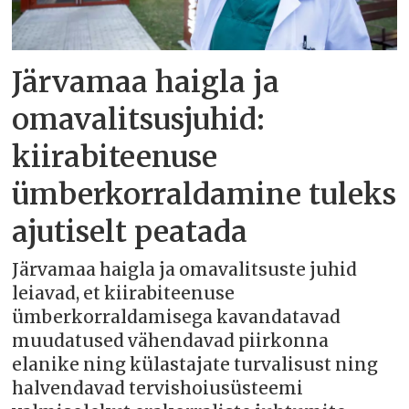
Järvamaa haigla ja
omavalitsusjuhid:
kiirabiteenuse
ümberkorraldamine tuleks
ajutiselt peatada
Järvamaa haigla ja omavalitsuste juhid
leiavad, et kiirabiteenuse
ümberkorraldamisega kavandatavad
muudatused vähendavad piirkonna
elanike ning külastajate turvalisust ning
halvendavad tervishoiusüsteemi