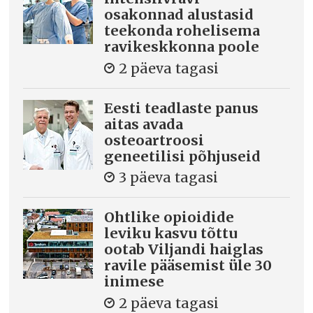
osakonnad alustasid
teekonda rohelisema
ravikeskkonna poole
2 päeva tagasi
Eesti teadlaste panus
aitas avada
osteoartroosi
geneetilisi põhjuseid
3 päeva tagasi
Ohtlike opioidide
leviku kasvu tõttu
ootab Viljandi haiglas
ravile pääsemist üle 30
inimese
2 päeva tagasi