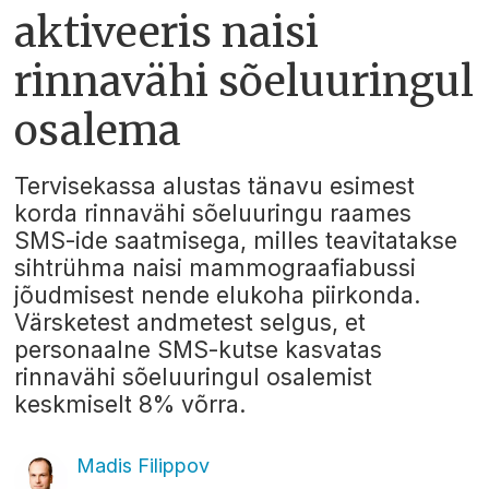
aktiveeris naisi
rinnavähi sõeluuringul
osalema
Tervisekassa alustas tänavu esimest
korda rinnavähi sõeluuringu raames
SMS-ide saatmisega, milles teavitatakse
sihtrühma naisi mammograafiabussi
jõudmisest nende elukoha piirkonda.
Värsketest andmetest selgus, et
personaalne SMS-kutse kasvatas
rinnavähi sõeluuringul osalemist
keskmiselt 8% võrra.
Madis Filippov