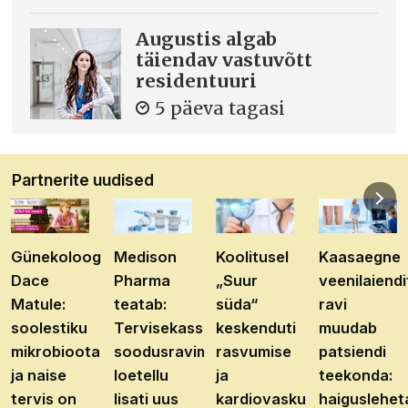
Augustis algab
täiendav vastuvõtt
residentuuri
5 päeva tagasi
Partnerite uudised
Günekoloog
Medison
Koolitusel
Kaasaegne
Dace
Pharma
„Suur
veenilaiendi
Matule:
teatab:
süda“
ravi
soolestiku
Tervisekassa
keskenduti
muudab
mikrobioota
soodusravimite
rasvumise
patsiendi
ja naise
loetellu
ja
teekonda:
tervis on
lisati uus
kardiovaskulaarhaiguste
haiguslehet