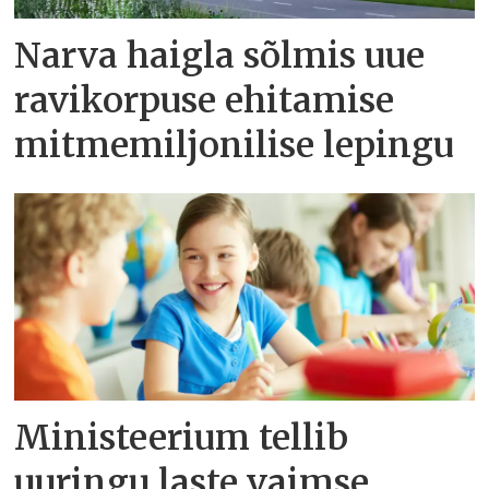
Narva haigla sõlmis uue
ravikorpuse ehitamise
mitmemiljonilise lepingu
Ministeerium tellib
uuringu laste vaimse