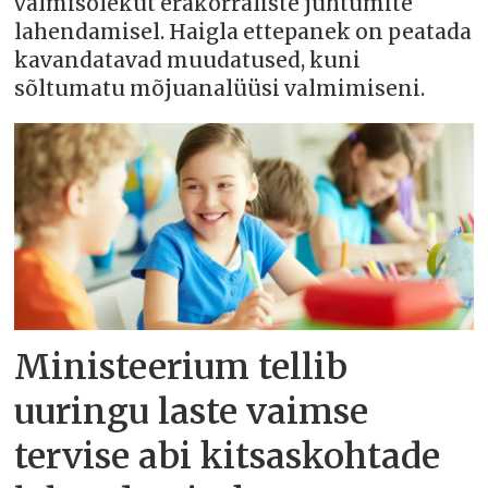
valmisolekut erakorraliste juhtumite
lahendamisel. Haigla ettepanek on peatada
kavandatavad muudatused, kuni
sõltumatu mõjuanalüüsi valmimiseni.
Ministeerium tellib
uuringu laste vaimse
tervise abi kitsaskohtade