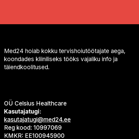
Med24 hoiab kokku tervishoiutöötajate aega,
koondades kliiniliseks tööks vajaliku info ja
täiendkoolitused.
OÜ Celsius Healthcare
Kasutajatugi:
kasutajatugi@med24.ee
Reg kood: 10997069
KMKR: EE100945900