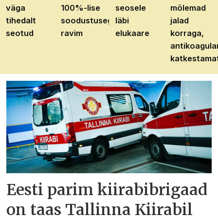
väga
100%-lise
seosele
mõlemad
tihedalt
soodustusega
läbi
jalad
seotud
ravim
elukaare
korraga,
antikoagula
katkestama
Eesti parim kiirabibrigaad
on taas Tallinna Kiirabil